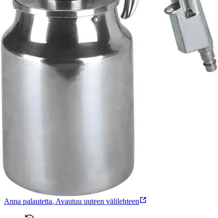
Tuotekuvaus
Hiekkapuhalluslaite säiliöllä. Metallisäiliö 1 l ja 5 mm suutin.
Ominaisuudet
Oletko tyytyväinen tuotetietoihin?
Ovatko tuotetiedot riittävät? Jos tuotetiedoissa on puutteita tai niitä
voisi muuten parantaa, anna palautetta.
Anna palautetta
,
Avautuu uuteen välilehteen