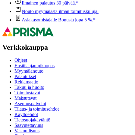
Ilmainen palautus 30 päivää.*
Nouto myymälästä ilman toimituskuluja.
Asiakasomistajalle Bonusta jopa 5 %.*
Verkkokauppa
Ohjeet
Ensitilaajan pikaopas
Myymälänouto
Palautukset
Reklamaatio
Takuu ja huolto
Toimitustavat
Maksutavat
Asennuspalvelut
Tilaus- ja toimitusehdot
Käyttöehdot
Tietosuojakäytäntö
Saavutettavuus
Vastuullisuus