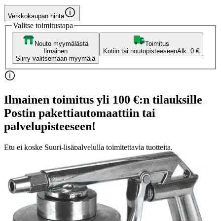
Verkkokaupan hinta
Valitse toimitustapa
Nouto myymälästä
Toimitus
Ilmainen
Kotiin tai noutopisteeseen
Alk. 0 €
Siirry valitsemaan myymälä
Ilmainen toimitus yli 100 €:n tilauksille
Postin pakettiautomaattiin tai
palvelupisteeseen!
Etu ei koske Suuri‑lisäpalvelulla toimitettavia tuotteita.
Tarkista myymäläsaatavuus