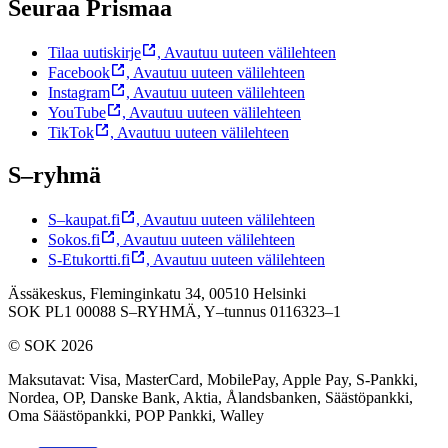
Seuraa Prismaa
Tilaa uutiskirje
,
Avautuu uuteen välilehteen
Facebook
,
Avautuu uuteen välilehteen
Instagram
,
Avautuu uuteen välilehteen
YouTube
,
Avautuu uuteen välilehteen
TikTok
,
Avautuu uuteen välilehteen
S–ryhmä
S–kaupat.fi
,
Avautuu uuteen välilehteen
Sokos.fi
,
Avautuu uuteen välilehteen
S-Etukortti.fi
,
Avautuu uuteen välilehteen
Ässäkeskus, Fleminginkatu 34, 00510 Helsinki
SOK PL1 00088 S–RYHMÄ,
Y–tunnus 0116323–1
© SOK 2026
Maksutavat
:
Visa, MasterCard, MobilePay, Apple Pay, S-Pankki,
Nordea, OP, Danske Bank, Aktia, Ålandsbanken, Säästöpankki,
Oma Säästöpankki, POP Pankki, Walley