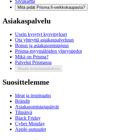
Sivukartta
Mitä pidät Prisma.fi-verkkokaupasta?
Asiakaspalvelu
Usein kysytyt kysymykset
Ota yhteyttä asiakaspalveluun
Bonus ja asiakasomistajuus
Prisma-myymälöiden yhteystiedot
Mikä on Prisma?
Palvelut Prismassa
Muuta evästeasetuksia
Suosittelemme
Ideat ja inspiraatio
Brändit
Asiakasomistajapäivät
Tilipäivä
Black Friday
Cyber Monday
Apple-uutuudet