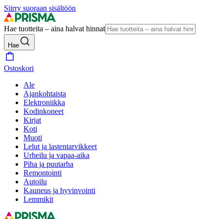
Siirry suoraan sisältöön
Hae tuotteita – aina halvat hinnat
Hae
Ostoskori
Ale
Ajankohtaista
Elektroniikka
Kodinkoneet
Kirjat
Koti
Muoti
Lelut ja lastentarvikkeet
Urheilu ja vapaa-aika
Piha ja puutarha
Remontointi
Autoilu
Kauneus ja hyvinvointi
Lemmikit