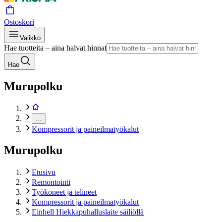
Ostoskori
Valikko
Hae tuotteita – aina halvat hinnat
Hae
Murupolku
…
Kompressorit ja paineilmatyökalut
Murupolku
Etusivu
Remontointi
Työkoneet ja telineet
Kompressorit ja paineilmatyökalut
Einhell Hiekkapuhalluslaite säiliöllä