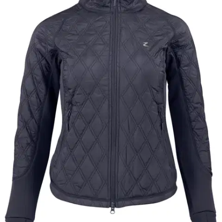
heijastava logo-painatus. Takki on miellyttävä ja suunniteltu
mukautumaan hyvin liikkeisiisi.
Ominaisuudet
Arviot
Tuotearvioiden keskiarvo
3,7
/5
(3)
arviota