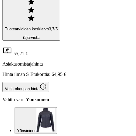
Tuotearvioiden keskiarvo
3,7
/5
(3)
arviota
55,21 €
Asiakasomistajahinta
Hinta ilman S-Etukorttia:
64,95 €
Verkkokaupan hinta
Valittu väri:
Yönsininen
Yönsininen