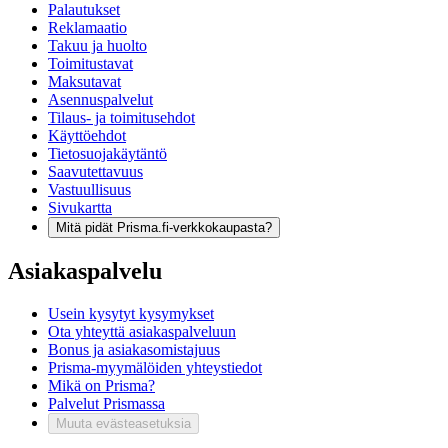
Palautukset
Reklamaatio
Takuu ja huolto
Toimitustavat
Maksutavat
Asennuspalvelut
Tilaus- ja toimitusehdot
Käyttöehdot
Tietosuojakäytäntö
Saavutettavuus
Vastuullisuus
Sivukartta
Mitä pidät Prisma.fi-verkkokaupasta?
Asiakaspalvelu
Usein kysytyt kysymykset
Ota yhteyttä asiakaspalveluun
Bonus ja asiakasomistajuus
Prisma-myymälöiden yhteystiedot
Mikä on Prisma?
Palvelut Prismassa
Muuta evästeasetuksia