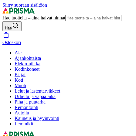
Siirry suoraan sisältöön
Hae tuotteita – aina halvat hinnat
Hae
Ostoskori
Ale
Ajankohtaista
Elektroniikka
Kodinkoneet
Kirjat
Koti
Muoti
Lelut ja lastentarvikkeet
Urheilu ja vapaa-aika
Piha ja puutarha
Remontointi
Autoilu
Kauneus ja hyvinvointi
Lemmikit