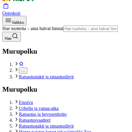
Ostoskori
Valikko
Hae tuotteita – aina halvat hinnat
Hae
Murupolku
…
Ratsastustakit ja ratsastusliivit
Murupolku
Etusivu
Urheilu ja vapaa-aika
Ratsastus ja hevosenhoito
Ratsastusvaatteet
Ratsastustakit ja ratsastusliivit
Horze naisten kevyt jokasääntakki Zoe