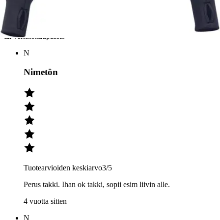
Julkaisemme tuotearvioita vain varmistetuista ostoksista. Niitä voivat
kirjoittaa asiakkaat, jotka ovat käyttäneet S-Etukorttia myymälässä
tai verkkokaupassa.
N
Nimetön
Tuotearvioiden keskiarvo
3
/5
Perus takki. Ihan ok takki, sopii esim liivin alle.
4 vuotta sitten
N