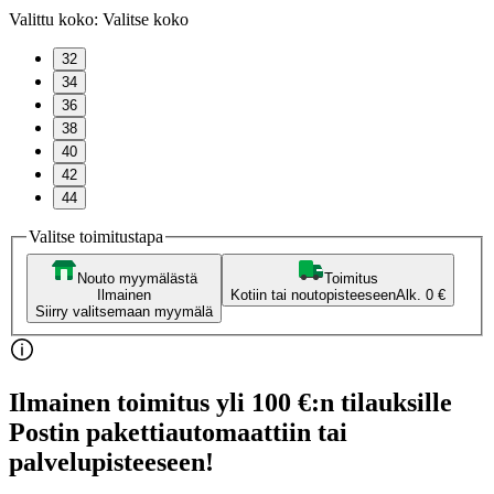
Valittu koko:
Valitse koko
32
34
36
38
40
42
44
Valitse toimitustapa
Nouto myymälästä
Toimitus
Ilmainen
Kotiin tai noutopisteeseen
Alk. 0 €
Siirry valitsemaan myymälä
Ilmainen toimitus yli 100 €:n tilauksille
Postin pakettiautomaattiin tai
palvelupisteeseen!