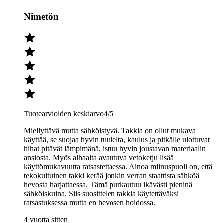
Nimetön
Tuotearvioiden keskiarvo
4
/5
Miellyttävä mutta sähköistyvä. Takkia on ollut mukava
käyttää, se suojaa hyvin tuulelta, kaulus ja pitkälle ulottuvat
hihat pitävät lämpimänä, istuu hyvin joustavan materiaalin
ansiosta. Myös alhaalta avautuva vetoketju lisää
käyttömukavuutta ratsastettaessa. Ainoa miinuspuoli on, että
tekokuituinen takki kerää jonkin verran staattista sähköä
hevosta harjattaessa. Tämä purkautuu ikävästi pieninä
sähköiskuina. Siis suosittelen takkia käytettäväksi
ratsastuksessa mutta en hevosen hoidossa.
4 vuotta sitten