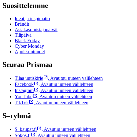
Suosittelemme
Ideat ja inspiraatio
Brändit
Asiakasomistajapäivät
Tilipäivä
Black Friday
Cyber Monday
Apple-uutuudet
Seuraa Prismaa
Tilaa uutiskirje
,
Avautuu uuteen välilehteen
Facebook
,
Avautuu uuteen välilehteen
Instagram
,
Avautuu uuteen välilehteen
YouTube
,
Avautuu uuteen välilehteen
TikTok
,
Avautuu uuteen välilehteen
S–ryhmä
S–kaupat.fi
,
Avautuu uuteen välilehteen
Sokos.fi
,
Avautuu uuteen välilehteen