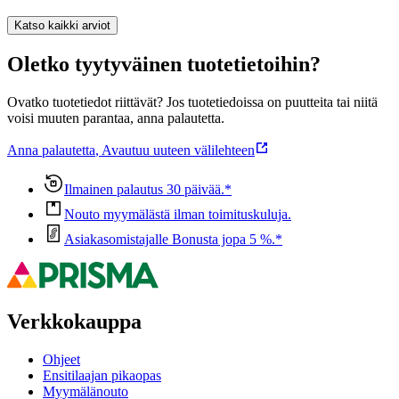
Katso kaikki arviot
Oletko tyytyväinen tuotetietoihin?
Ovatko tuotetiedot riittävät? Jos tuotetiedoissa on puutteita tai niitä
voisi muuten parantaa, anna palautetta.
Anna palautetta
,
Avautuu uuteen välilehteen
Ilmainen palautus 30 päivää.*
Nouto myymälästä ilman toimituskuluja.
Asiakasomistajalle Bonusta jopa 5 %.*
Verkkokauppa
Ohjeet
Ensitilaajan pikaopas
Myymälänouto