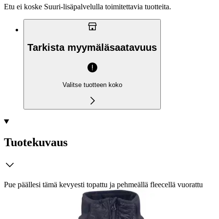
Etu ei koske Suuri‑lisäpalvelulla toimitettavia tuotteita.
Tarkista myymäläsaatavuus
Valitse tuotteen koko
Tuotekuvaus
Pue päällesi tämä kevyesti topattu ja pehmeällä fleecellä vuorattu
takki ratsastaessasi viileällä säällä. Kangasmateriaali on
vettähylkivää ja tuulenpitävää. Tässä tyylikkäässä ja sporttisessa
takissa on 2-suuntainen vetoketju edessä, vetoketjulliset taskut ja