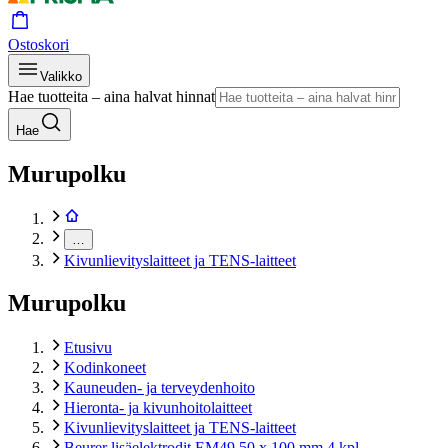
Ostoskori
Valikko
Hae tuotteita – aina halvat hinnat
Hae
Murupolku
…
Kivunlievityslaitteet ja TENS-laitteet
Murupolku
Etusivu
Kodinkoneet
Kauneuden- ja terveydenhoito
Hieronta- ja kivunhoitolaitteet
Kivunlievityslaitteet ja TENS-laitteet
Beurer lisäelektrodit EM49 50 x 100 mm 4 kpl