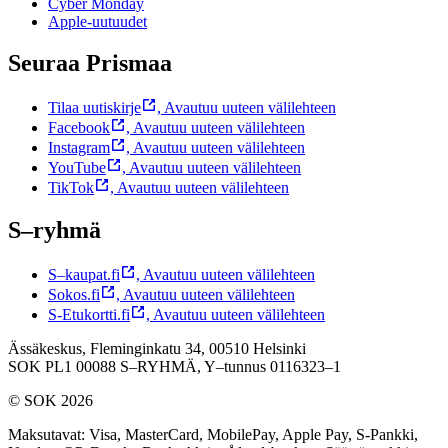
Cyber Monday
Apple-uutuudet
Seuraa Prismaa
Tilaa uutiskirje
,
Avautuu uuteen välilehteen
Facebook
,
Avautuu uuteen välilehteen
Instagram
,
Avautuu uuteen välilehteen
YouTube
,
Avautuu uuteen välilehteen
TikTok
,
Avautuu uuteen välilehteen
S–ryhmä
S–kaupat.fi
,
Avautuu uuteen välilehteen
Sokos.fi
,
Avautuu uuteen välilehteen
S-Etukortti.fi
,
Avautuu uuteen välilehteen
Ässäkeskus, Fleminginkatu 34, 00510 Helsinki
SOK PL1 00088 S–RYHMÄ,
Y–tunnus 0116323–1
© SOK 2026
Maksutavat
:
Visa, MasterCard, MobilePay, Apple Pay, S-Pankki,