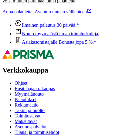
voisi muuten parantaa, anna palautetta.
Anna palautetta
,
Avautuu uuteen välilehteen
Ilmainen palautus 30 päivää.*
Nouto myymälästä ilman toimituskuluja.
Asiakasomistajalle Bonusta jopa 5 %.*
Verkkokauppa
Ohjeet
Ensitilaajan pikaopas
Myymälänouto
Palautukset
Reklamaatio
Takuu ja huolto
Toimitustavat
Maksutavat
Asennuspalvelut
Tilaus- ja toimitusehdot