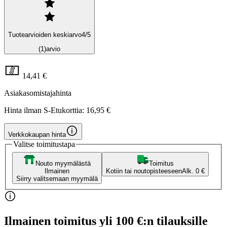
Tuotearvioiden keskiarvo
4
/5
(1)
arvio
14,41 €
Asiakasomistajahinta
Hinta ilman S-Etukorttia:
16,95 €
Verkkokaupan hinta
Valitse toimitustapa
Nouto myymälästä
Toimitus
Ilmainen
Kotiin tai noutopisteeseen
Alk. 0 €
Siirry valitsemaan myymälä
Ilmainen toimitus yli 100 €:n tilauksille