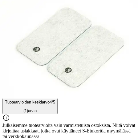
Ominaisuudet
Arviot
Tuotearvioiden keskiarvo
4
/5
(1)
arvio
Julkaisemme tuotearvioita vain varmistetuista ostoksista. Niitä voivat
kirjoittaa asiakkaat, jotka ovat käyttäneet S-Etukorttia myymälässä
tai verkkokaupassa.