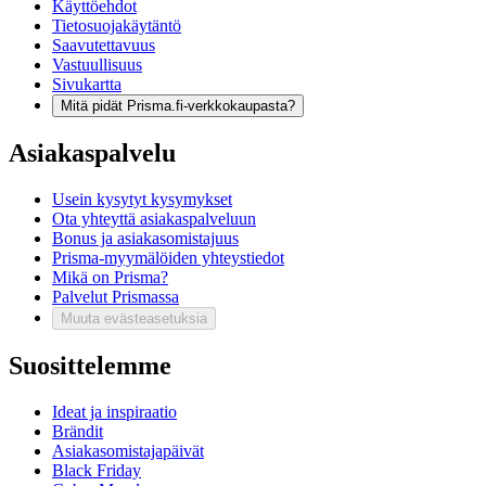
Käyttöehdot
Tietosuojakäytäntö
Saavutettavuus
Vastuullisuus
Sivukartta
Mitä pidät Prisma.fi-verkkokaupasta?
Asiakaspalvelu
Usein kysytyt kysymykset
Ota yhteyttä asiakaspalveluun
Bonus ja asiakasomistajuus
Prisma-myymälöiden yhteystiedot
Mikä on Prisma?
Palvelut Prismassa
Muuta evästeasetuksia
Suosittelemme
Ideat ja inspiraatio
Brändit
Asiakasomistajapäivät
Black Friday