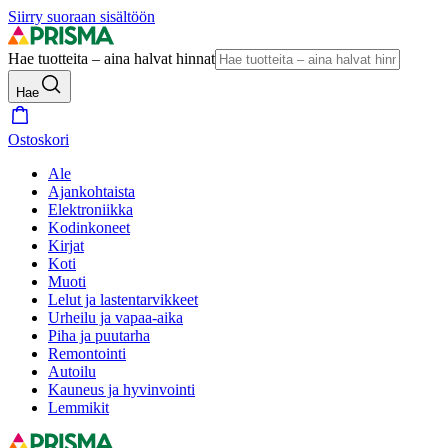
Siirry suoraan sisältöön
Hae tuotteita – aina halvat hinnat
Hae
Ostoskori
Ale
Ajankohtaista
Elektroniikka
Kodinkoneet
Kirjat
Koti
Muoti
Lelut ja lastentarvikkeet
Urheilu ja vapaa-aika
Piha ja puutarha
Remontointi
Autoilu
Kauneus ja hyvinvointi
Lemmikit