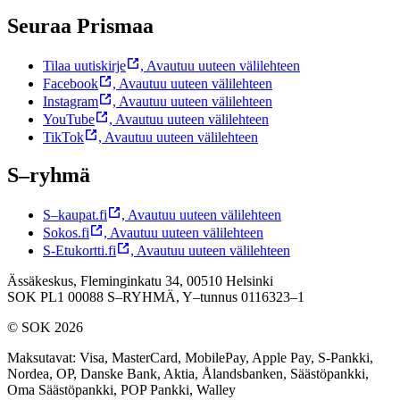
Seuraa Prismaa
Tilaa uutiskirje
,
Avautuu uuteen välilehteen
Facebook
,
Avautuu uuteen välilehteen
Instagram
,
Avautuu uuteen välilehteen
YouTube
,
Avautuu uuteen välilehteen
TikTok
,
Avautuu uuteen välilehteen
S–ryhmä
S–kaupat.fi
,
Avautuu uuteen välilehteen
Sokos.fi
,
Avautuu uuteen välilehteen
S-Etukortti.fi
,
Avautuu uuteen välilehteen
Ässäkeskus, Fleminginkatu 34, 00510 Helsinki
SOK PL1 00088 S–RYHMÄ,
Y–tunnus 0116323–1
© SOK 2026
Maksutavat
:
Visa, MasterCard, MobilePay, Apple Pay, S-Pankki,
Nordea, OP, Danske Bank, Aktia, Ålandsbanken, Säästöpankki,
Oma Säästöpankki, POP Pankki, Walley