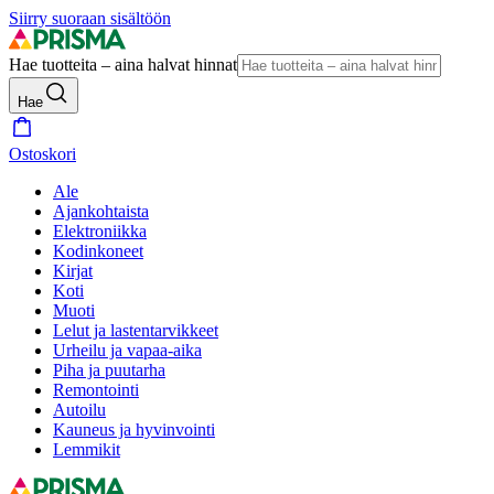
Siirry suoraan sisältöön
Hae tuotteita – aina halvat hinnat
Hae
Ostoskori
Ale
Ajankohtaista
Elektroniikka
Kodinkoneet
Kirjat
Koti
Muoti
Lelut ja lastentarvikkeet
Urheilu ja vapaa-aika
Piha ja puutarha
Remontointi
Autoilu
Kauneus ja hyvinvointi
Lemmikit