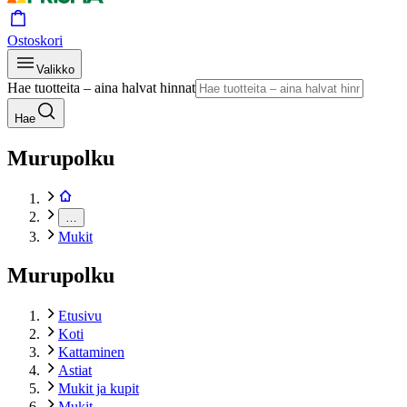
Ostoskori
Valikko
Hae tuotteita – aina halvat hinnat
Hae
Murupolku
…
Mukit
Murupolku
Etusivu
Koti
Kattaminen
Astiat
Mukit ja kupit
Mukit