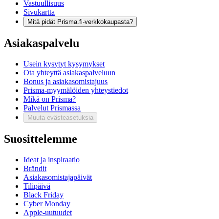
Vastuullisuus
Sivukartta
Mitä pidät Prisma.fi-verkkokaupasta?
Asiakaspalvelu
Usein kysytyt kysymykset
Ota yhteyttä asiakaspalveluun
Bonus ja asiakasomistajuus
Prisma-myymälöiden yhteystiedot
Mikä on Prisma?
Palvelut Prismassa
Muuta evästeasetuksia
Suosittelemme
Ideat ja inspiraatio
Brändit
Asiakasomistajapäivät
Tilipäivä
Black Friday
Cyber Monday
Apple-uutuudet