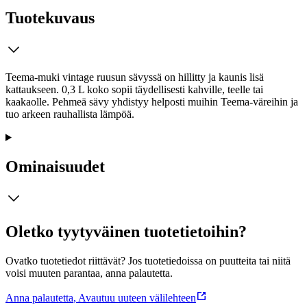
Tuotekuvaus
Teema-muki vintage ruusun sävyssä on hillitty ja kaunis lisä
kattaukseen. 0,3 L koko sopii täydellisesti kahville, teelle tai
kaakaolle. Pehmeä sävy yhdistyy helposti muihin Teema-väreihin ja
tuo arkeen rauhallista lämpöä.
Ominaisuudet
Oletko tyytyväinen tuotetietoihin?
Ovatko tuotetiedot riittävät? Jos tuotetiedoissa on puutteita tai niitä
voisi muuten parantaa, anna palautetta.
Anna palautetta
,
Avautuu uuteen välilehteen