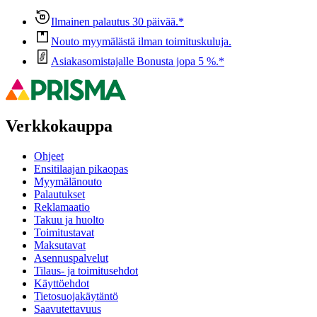
Ilmainen palautus 30 päivää.*
Nouto myymälästä ilman toimituskuluja.
Asiakasomistajalle Bonusta jopa 5 %.*
Verkkokauppa
Ohjeet
Ensitilaajan pikaopas
Myymälänouto
Palautukset
Reklamaatio
Takuu ja huolto
Toimitustavat
Maksutavat
Asennuspalvelut
Tilaus- ja toimitusehdot
Käyttöehdot
Tietosuojakäytäntö
Saavutettavuus