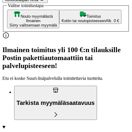
Valitse toimitustapa
Nouto myymälästä
Toimitus
Ilmainen
Kotiin tai noutopisteeseen
Alk. 0 €
Siirry valitsemaan myymälä
Ilmainen toimitus yli 100 €:n tilauksille
Postin pakettiautomaattiin tai
palvelupisteeseen!
Etu ei koske Suuri‑lisäpalvelulla toimitettavia tuotteita.
Tarkista myymäläsaatavuus