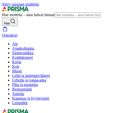
Siirry suoraan sisältöön
Hae tuotteita – aina halvat hinnat
Hae
Ostoskori
Ale
Ajankohtaista
Elektroniikka
Kodinkoneet
Kirjat
Koti
Muoti
Lelut ja lastentarvikkeet
Urheilu ja vapaa-aika
Piha ja puutarha
Remontointi
Autoilu
Kauneus ja hyvinvointi
Lemmikit