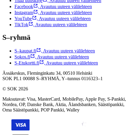
Tilaa uutiskirje
,
Avautuu uuteen välilehteen
Facebook
,
Avautuu uuteen välilehteen
Instagram
,
Avautuu uuteen välilehteen
YouTube
,
Avautuu uuteen välilehteen
TikTok
,
Avautuu uuteen välilehteen
S–ryhmä
S–kaupat.fi
,
Avautuu uuteen välilehteen
Sokos.fi
,
Avautuu uuteen välilehteen
S-Etukortti.fi
,
Avautuu uuteen välilehteen
Ässäkeskus, Fleminginkatu 34, 00510 Helsinki
SOK PL1 00088 S–RYHMÄ,
Y–tunnus 0116323–1
© SOK 2026
Maksutavat
:
Visa, MasterCard, MobilePay, Apple Pay, S-Pankki,
Nordea, OP, Danske Bank, Aktia, Ålandsbanken, Säästöpankki,
Oma Säästöpankki, POP Pankki, Walley