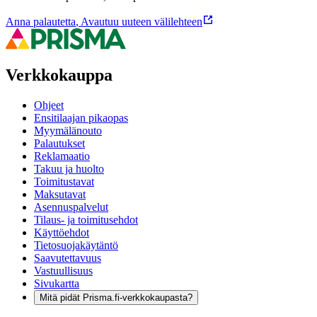
Anna palautetta
,
Avautuu uuteen välilehteen
Verkkokauppa
Ohjeet
Ensitilaajan pikaopas
Myymälänouto
Palautukset
Reklamaatio
Takuu ja huolto
Toimitustavat
Maksutavat
Asennuspalvelut
Tilaus- ja toimitusehdot
Käyttöehdot
Tietosuojakäytäntö
Saavutettavuus
Vastuullisuus
Sivukartta
Mitä pidät Prisma.fi-verkkokaupasta?