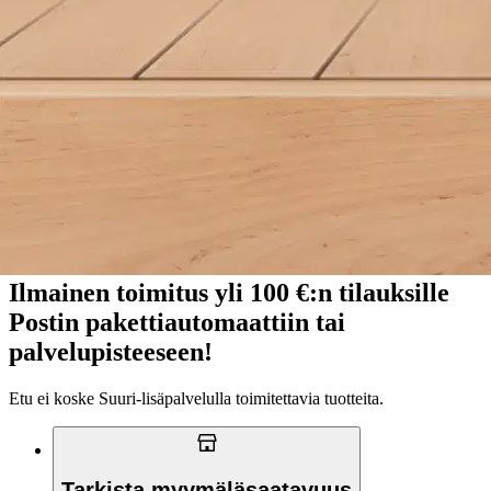
Asiakasomistajahinta
Hinta ilman S-Etukorttia:
179,00 €
Verkkokaupan hinta
Valitse toimitustapa
Nouto myymälästä
Toimitus
Ilmainen
Ei saatavilla
Siirry valitsemaan myymälä
Ilmainen toimitus yli 100 €:n tilauksille
Postin pakettiautomaattiin tai
palvelupisteeseen!
Etu ei koske Suuri‑lisäpalvelulla toimitettavia tuotteita.
Tarkista myymäläsaatavuus