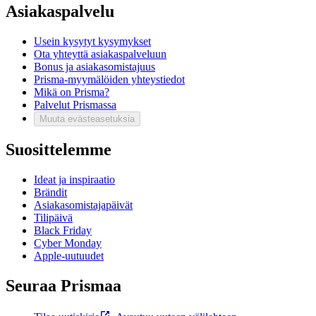
Asiakaspalvelu
Usein kysytyt kysymykset
Ota yhteyttä asiakaspalveluun
Bonus ja asiakasomistajuus
Prisma-myymälöiden yhteystiedot
Mikä on Prisma?
Palvelut Prismassa
Muuta evästeasetuksia
Suosittelemme
Ideat ja inspiraatio
Brändit
Asiakasomistajapäivät
Tilipäivä
Black Friday
Cyber Monday
Apple-uutuudet
Seuraa Prismaa