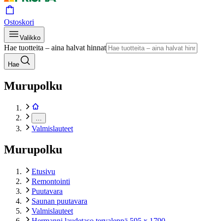
Ostoskori
Valikko
Hae tuotteita – aina halvat hinnat
Hae
Murupolku
…
Valmislauteet
Murupolku
Etusivu
Remontointi
Puutavara
Saunan puutavara
Valmislauteet
Hermanni laudetaso tervaleppä 595 x 1790