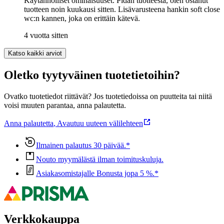
Käytännölliset ominaisuuset. Pidän tuotteesta, olen ostanut
tuotteen noin kuukausi sitten. Lisävarusteena hankin soft close
wc:n kannen, joka on erittäin kätevä.
4 vuotta sitten
Katso kaikki arviot
Oletko tyytyväinen tuotetietoihin?
Ovatko tuotetiedot riittävät? Jos tuotetiedoissa on puutteita tai niitä
voisi muuten parantaa, anna palautetta.
Anna palautetta
,
Avautuu uuteen välilehteen
Ilmainen palautus 30 päivää.*
Nouto myymälästä ilman toimituskuluja.
Asiakasomistajalle Bonusta jopa 5 %.*
Verkkokauppa