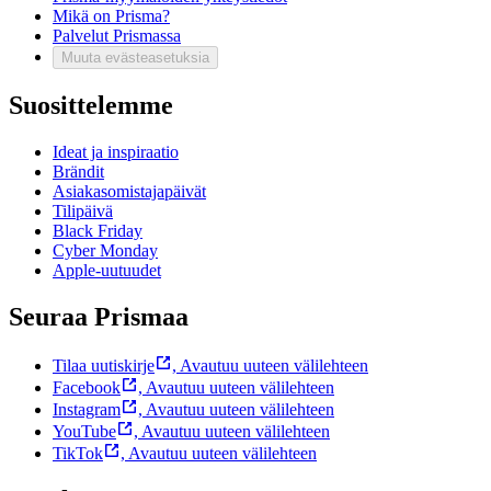
Mikä on Prisma?
Palvelut Prismassa
Muuta evästeasetuksia
Suosittelemme
Ideat ja inspiraatio
Brändit
Asiakasomistajapäivät
Tilipäivä
Black Friday
Cyber Monday
Apple-uutuudet
Seuraa Prismaa
Tilaa uutiskirje
,
Avautuu uuteen välilehteen
Facebook
,
Avautuu uuteen välilehteen
Instagram
,
Avautuu uuteen välilehteen
YouTube
,
Avautuu uuteen välilehteen
TikTok
,
Avautuu uuteen välilehteen