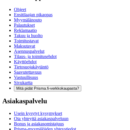
Ohjeet
Ensitilaajan pikaopas
Myymälänouto
Palautukset
Reklamaatio
Takuu ja huolto
Toimitustavat
Maksutavat
Asennuspalvelut
Tilaus- ja toimitusehdot
Käyttöehdot
Tietosuojakäytäntö
Saavutettavuus
Vastuullisuus
Sivukartta
Mitä pidät Prisma.fi-verkkokaupasta?
Asiakaspalvelu
Usein kysytyt kysymykset
Ota yhteyttä asiakaspalveluun
Bonus ja asiakasomistajuus
Prisma-myymälöiden yhteystiedot