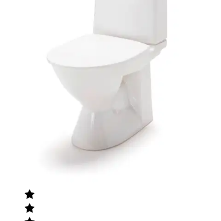
Tuotearvioiden keskiarvo
4,6
/5
(5)
arviota
Julkaisemme tuotearvioita vain varmistetuista ostoksista. Niitä voivat
kirjoittaa asiakkaat, jotka ovat käyttäneet S-Etukorttia myymälässä
tai verkkokaupassa.
N
Nimetön