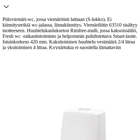
Piiloviemäri-wc, jossa viemäröinti lattiaan (S-lukko). Ei
kiinnitysreikiä wc-jalassa, liimakiinnitys. Viemäriliitin 63510 sisältyy
tuotteeseen. Huuhtelukaulukseton Rimfree-malli, jossa kaksoissäiliö,
Fresh wc -raikastintoiminto ja helpommin puhdistettava Smart-lasite.
Istuinkorkeus 420 mm. Kaksitoimisen huuhtelu vesimäärä 2/4 litraa
ja yksitoimisen 4 litraa. Kyynärtukia ei suositella liimattaviin
malleihin. Toimitetaan ilman istuinkantta.
Ominaisuudet
Arviot