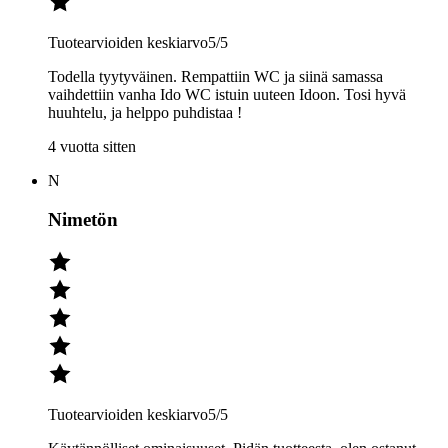
Tuotearvioiden keskiarvo
5
/5
Todella tyytyväinen. Rempattiin WC ja siinä samassa
vaihdettiin vanha Ido WC istuin uuteen Idoon. Tosi hyvä
huuhtelu, ja helppo puhdistaa !
4 vuotta sitten
N
Nimetön
Tuotearvioiden keskiarvo
5
/5