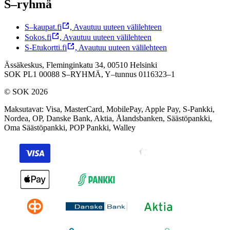
S–ryhmä
S–kaupat.fi
,
Avautuu uuteen välilehteen
Sokos.fi
,
Avautuu uuteen välilehteen
S-Etukortti.fi
,
Avautuu uuteen välilehteen
Ässäkeskus, Fleminginkatu 34, 00510 Helsinki
SOK PL1 00088 S–RYHMÄ,
Y–tunnus 0116323–1
© SOK 2026
Maksutavat
:
Visa, MasterCard, MobilePay, Apple Pay, S-Pankki,
Nordea, OP, Danske Bank, Aktia, Ålandsbanken, Säästöpankki,
Oma Säästöpankki, POP Pankki, Walley