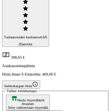
Tuotearvioiden keskiarvo
4,6
/5
(5)
arviota
398,65 €
Asiakasomistajahinta
Hinta ilman S-Etukorttia:
469,00 €
Verkkokaupan hinta
Valitse toimitustapa
Nouto myymälästä
Ilmainen
Siirry valitsemaan myymälä