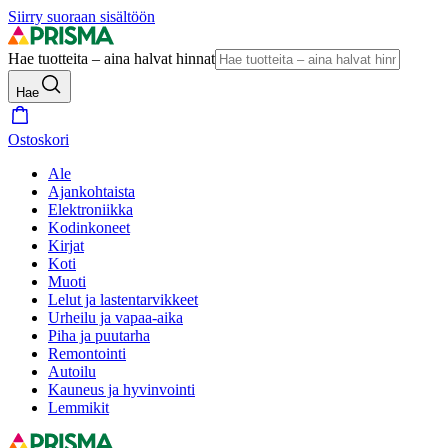
Siirry suoraan sisältöön
Hae tuotteita – aina halvat hinnat
Hae
Ostoskori
Ale
Ajankohtaista
Elektroniikka
Kodinkoneet
Kirjat
Koti
Muoti
Lelut ja lastentarvikkeet
Urheilu ja vapaa-aika
Piha ja puutarha
Remontointi
Autoilu
Kauneus ja hyvinvointi
Lemmikit