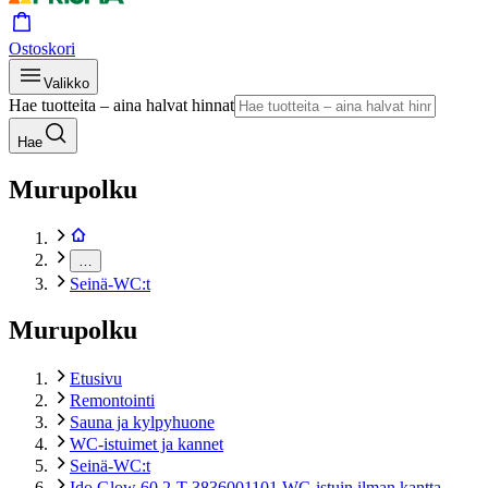
Ostoskori
Valikko
Hae tuotteita – aina halvat hinnat
Hae
Murupolku
…
Seinä-WC:t
Murupolku
Etusivu
Remontointi
Sauna ja kylpyhuone
WC-istuimet ja kannet
Seinä-WC:t
Ido Glow 60 2-T 3836001101 WC-istuin ilman kantta