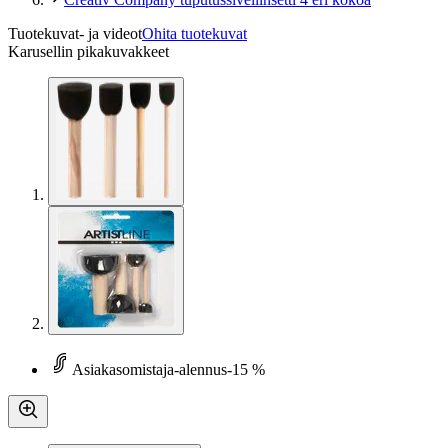
Tuotekuvat- ja videot
Ohita tuotekuvat
Karusellin pikakuvakkeet
Asiakasomistaja-alennus
-15 %