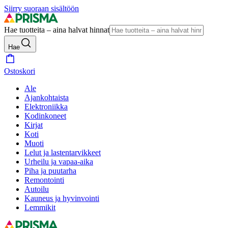
Siirry suoraan sisältöön
Hae tuotteita – aina halvat hinnat
Hae
Ostoskori
Ale
Ajankohtaista
Elektroniikka
Kodinkoneet
Kirjat
Koti
Muoti
Lelut ja lastentarvikkeet
Urheilu ja vapaa-aika
Piha ja puutarha
Remontointi
Autoilu
Kauneus ja hyvinvointi
Lemmikit