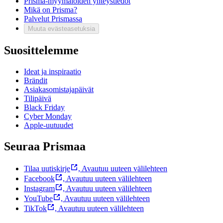
Prisma-myymälöiden yhteystiedot
Mikä on Prisma?
Palvelut Prismassa
Muuta evästeasetuksia
Suosittelemme
Ideat ja inspiraatio
Brändit
Asiakasomistajapäivät
Tilipäivä
Black Friday
Cyber Monday
Apple-uutuudet
Seuraa Prismaa
Tilaa uutiskirje
,
Avautuu uuteen välilehteen
Facebook
,
Avautuu uuteen välilehteen
Instagram
,
Avautuu uuteen välilehteen
YouTube
,
Avautuu uuteen välilehteen
TikTok
,
Avautuu uuteen välilehteen