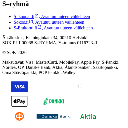
S–ryhmä
S–kaupat.fi
,
Avautuu uuteen välilehteen
Sokos.fi
,
Avautuu uuteen välilehteen
S-Etukortti.fi
,
Avautuu uuteen välilehteen
Ässäkeskus, Fleminginkatu 34, 00510 Helsinki
SOK PL1 00088 S–RYHMÄ,
Y–tunnus 0116323–1
© SOK 2026
Maksutavat
:
Visa, MasterCard, MobilePay, Apple Pay, S-Pankki,
Nordea, OP, Danske Bank, Aktia, Ålandsbanken, Säästöpankki,
Oma Säästöpankki, POP Pankki, Walley