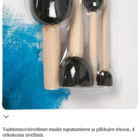
Ilmainen toimitus yli 100 €:n tilauksille
Postin pakettiautomaattiin tai
palvelupisteeseen!
Etu ei koske Suuri‑lisäpalvelulla toimitettavia tuotteita.
Tarkista myymäläsaatavuus
Tuotekuvaus
Vaahtomuovisiveltimet maalin tuputtamiseen ja pilkkujen tekoon, 4
erikokoista sivellintä.