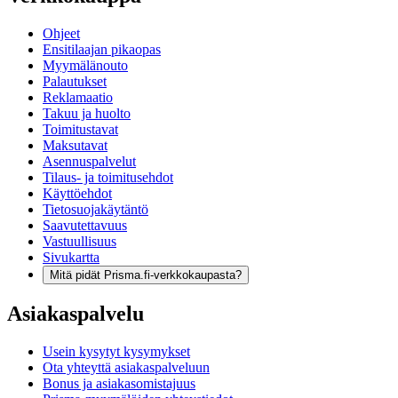
Ohjeet
Ensitilaajan pikaopas
Myymälänouto
Palautukset
Reklamaatio
Takuu ja huolto
Toimitustavat
Maksutavat
Asennuspalvelut
Tilaus- ja toimitusehdot
Käyttöehdot
Tietosuojakäytäntö
Saavutettavuus
Vastuullisuus
Sivukartta
Mitä pidät Prisma.fi-verkkokaupasta?
Asiakaspalvelu
Usein kysytyt kysymykset
Ota yhteyttä asiakaspalveluun
Bonus ja asiakasomistajuus