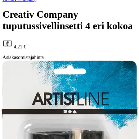
Creativ Company
tuputussivellinsetti 4 eri kokoa
4,21 €
Asiakasomistajahinta
1,24 €/kpl
Hinta ilman S-Etukorttia:
4,95 €
Verkkokaupan hinta
Valitse toimitustapa
Nouto myymälästä
Toimitus
Ilmainen
Kotiin tai noutopisteeseen
Alk. 0 €
Siirry valitsemaan myymälä