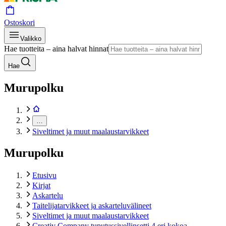
Ostoskori
Valikko
Hae tuotteita – aina halvat hinnat
Hae
Murupolku
…
Siveltimet ja muut maalaustarvikkeet
Murupolku
Etusivu
Kirjat
Askartelu
Taitelijatarvikkeet ja askarteluvälineet
Siveltimet ja muut maalaustarvikkeet
Creativ Company tuputussivellinsetti 4 eri kokoa