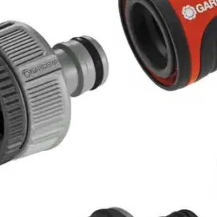
stin pakettiautomaattiin tai palvelupisteesee