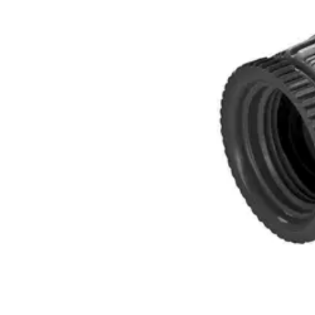
Nouto myymälästä
Toimitus
Ilmainen
Ei saatavilla
Siirry valitsemaan myymälä
Ilmainen toimitus yli 100 €:n tilauksille Po
Etu ei koske Suuri‑lisäpalvelulla toimitettavia tuotteita.
Tarkista myymäläsaatavuus
Tuotekuvaus