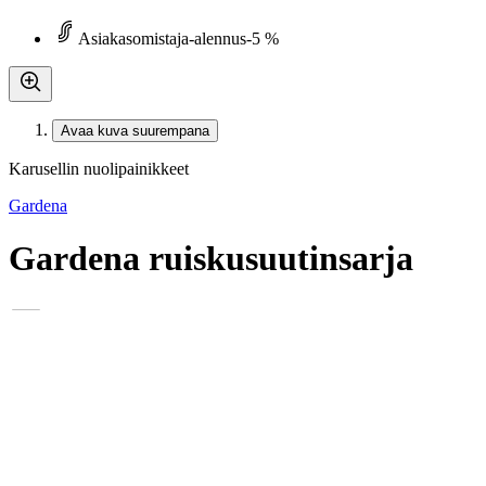
Asiakasomistaja-alennus
-5 %
Avaa kuva suurempana
Karusellin nuolipainikkeet
Gardena
Gardena ruiskusuutinsarja
11,35 €
Asiakasomistajahinta
Hinta ilman S-Etukorttia:
11,95 €
Verkkokaupan hinta
Valitse toimitustapa