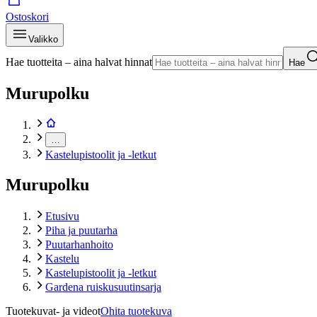
Ostoskori
Valikko
Hae tuotteita – aina halvat hinnat
Hae
Murupolku
…
Kastelupistoolit ja -letkut
Murupolku
Etusivu
Piha ja puutarha
Puutarhanhoito
Kastelu
Kastelupistoolit ja -letkut
Gardena ruiskusuutinsarja
Tuotekuvat- ja videot
Ohita tuotekuva