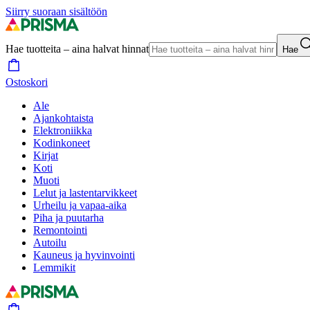
Siirry suoraan sisältöön
Hae tuotteita – aina halvat hinnat
Hae
Ostoskori
Ale
Ajankohtaista
Elektroniikka
Kodinkoneet
Kirjat
Koti
Muoti
Lelut ja lastentarvikkeet
Urheilu ja vapaa-aika
Piha ja puutarha
Remontointi
Autoilu
Kauneus ja hyvinvointi
Lemmikit