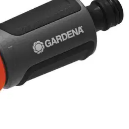
n puhdistustehtäviin. Laadukkaat Original GARDENA System -liittimet v
timen.
oisi muuten parantaa, anna palautetta.