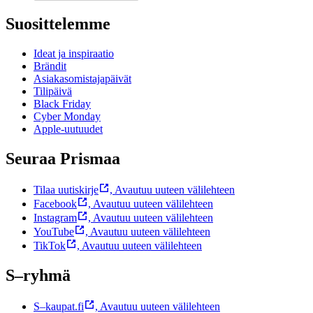
Suosittelemme
Ideat ja inspiraatio
Brändit
Asiakasomistajapäivät
Tilipäivä
Black Friday
Cyber Monday
Apple-uutuudet
Seuraa Prismaa
Tilaa uutiskirje
,
Avautuu uuteen välilehteen
Facebook
,
Avautuu uuteen välilehteen
Instagram
,
Avautuu uuteen välilehteen
YouTube
,
Avautuu uuteen välilehteen
TikTok
,
Avautuu uuteen välilehteen
S–ryhmä
S–kaupat.fi
,
Avautuu uuteen välilehteen