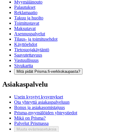
Myymälänouto
Palautukset
Reklamaatio
Takuu ja huolto
Toimitustavat
Maksutavat
Asennuspalvelut
Tilaus- ja toimitusehdot
Käyttöehdot
Tietosuojakäytäntö
Saavutettavuus
Vastuullisuus
Sivukartta
Mitä pidät Prisma.fi-verkkokaupasta?
Asiakaspalvelu
Usein kysytyt kysymykset
Ota yhteyttä asiakaspalveluun
Bonus ja asiakasomistajuus
Prisma-myymälöiden yhteystiedot
Mikä on Prisma?
Palvelut Prismassa
Muuta evästeasetuksia