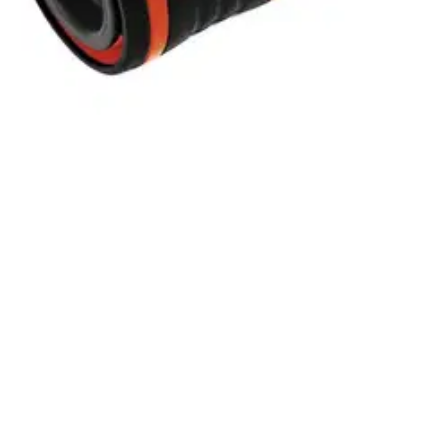
armistavat nopean liitännän hanaan ja letkuun. Sarja sisältää