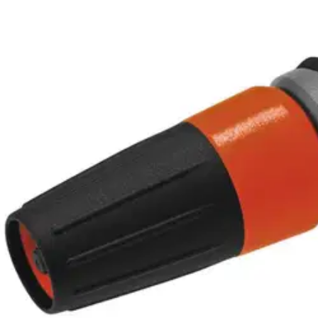
GARDENA Classic -ruiskusuutinsarjassa on kaikki tarvittava kotipiha
hanaliittimen sovittimella, pikaliittimen, sulkuliittimen sekä ruiskusuut
Ominaisuudet
Oletko tyytyväinen tuotetietoihin?
Ovatko tuotetiedot riittävät? Jos tuotetiedoissa on puutteita tai niitä v
Anna palautetta
,
Avautuu uuteen välilehteen
Verkkokauppa
Ohjeet
Ensitilaajan pikaopas