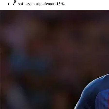
Asiakasomistaja-alennus
-15 %
Avaa kuva suurempana
Karusellin nuolipainikkeet
Readme.fi
Perez, Lionel Messi - Supertähti
11,60 €
Asiakasomistajahinta
Hinta ilman S-Etukorttia:
13,65 €
Verkkokaupan hinta
Valitse toimitustapa