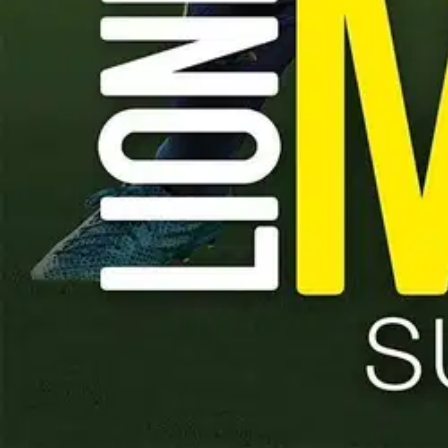
Nouto myymälästä ilman toimituskuluja.
Asiakasomistajalle Bonusta jopa 5 %.*
Verkkokauppa
Ohjeet
Ensitilaajan pikaopas
Myymälänouto
Palautukset
Reklamaatio
Takuu ja huolto
Toimitustavat
Maksutavat
Asennuspalvelut
Tilaus- ja toimitusehdot
Käyttöehdot
Tietosuojakäytäntö
Saavutettavuus
Vastuullisuus
Sivukartta
Mitä pidät Prisma.fi-verkkokaupasta?