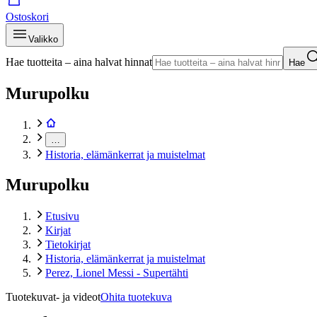
Ostoskori
Valikko
Hae tuotteita – aina halvat hinnat
Hae
Murupolku
…
Historia, elämänkerrat ja muistelmat
Murupolku
Etusivu
Kirjat
Tietokirjat
Historia, elämänkerrat ja muistelmat
Perez, Lionel Messi - Supertähti
Tuotekuvat- ja videot
Ohita tuotekuva