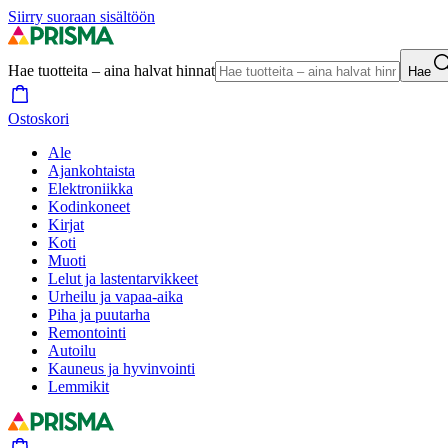
Siirry suoraan sisältöön
Hae tuotteita – aina halvat hinnat
Hae
Ostoskori
Ale
Ajankohtaista
Elektroniikka
Kodinkoneet
Kirjat
Koti
Muoti
Lelut ja lastentarvikkeet
Urheilu ja vapaa-aika
Piha ja puutarha
Remontointi
Autoilu
Kauneus ja hyvinvointi
Lemmikit