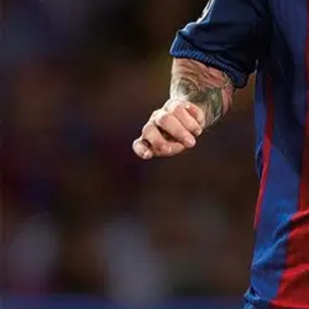
Nouto myymälästä
Toimitus
Ei saatavilla
Kotiin tai noutopisteeseen
Alk. 0 €
Ilmainen toimitus yli 100 €:n tilauksille Po
Etu ei koske Suuri‑lisäpalvelulla toimitettavia tuotteita.
Tarkista myymäläsaatavuus
Ei saatavilla
Tuotekuvaus