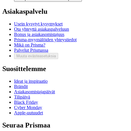
Asiakaspalvelu
Usein kysytyt kysymykset
Ota yhteyttä asiakaspalveluun
Bonus ja asiakasomistajuus
Prisma-myymälöiden yhteystiedot
Mikä on Prisma?
Palvelut Prismassa
Muuta evästeasetuksia
Suosittelemme
Ideat ja inspiraatio
Brändit
Asiakasomistajapäivät
Tilipäivä
Black Friday
Cyber Monday
Apple-uutuudet
Seuraa Prismaa