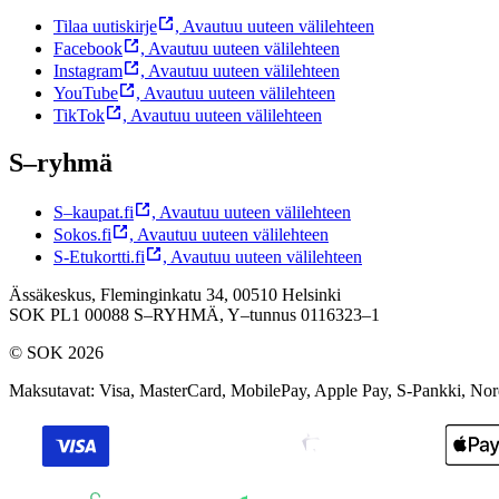
Tilaa uutiskirje
,
Avautuu uuteen välilehteen
Facebook
,
Avautuu uuteen välilehteen
Instagram
,
Avautuu uuteen välilehteen
YouTube
,
Avautuu uuteen välilehteen
TikTok
,
Avautuu uuteen välilehteen
S–ryhmä
S–kaupat.fi
,
Avautuu uuteen välilehteen
Sokos.fi
,
Avautuu uuteen välilehteen
S-Etukortti.fi
,
Avautuu uuteen välilehteen
Ässäkeskus, Fleminginkatu 34, 00510 Helsinki
SOK PL1 00088 S–RYHMÄ,
Y–tunnus 0116323–1
© SOK 2026
Maksutavat
:
Visa, MasterCard, MobilePay, Apple Pay, S-Pankki, No