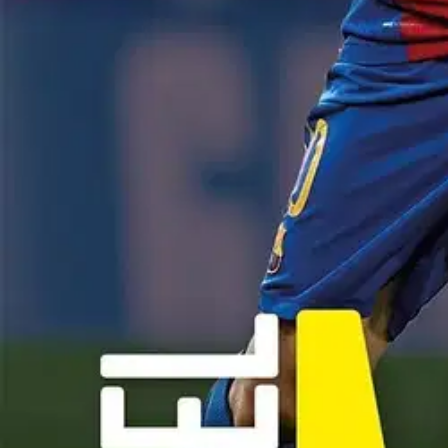
Hämmästyttävien taitojensa, ällistyttävän pelinäkemyksensä ja uskomat
valmiudet kehittyä kaikkien aikojen parhaaksi pelaajaksi. Lionel Messi 
Argentiinan maajoukkueen supertähdestä.
Runsaasti kuvia sisältävä k
FIFAn vuoden pelaajaksi. Lennokkaasti ja jännittävästi kirjoitettu Lio
ikuistettu Messin tähänastisen uran hienoimmat hetket ja kuuluisimmat m
Näytä lisää
tuotekuvausta
Ominaisuudet
Oletko tyytyväinen tuotetietoihin?
Ovatko tuotetiedot riittävät? Jos tuotetiedoissa on puutteita tai niitä v
Anna palautetta
,
Avautuu uuteen välilehteen
Ilmainen palautus 30 päivää.*