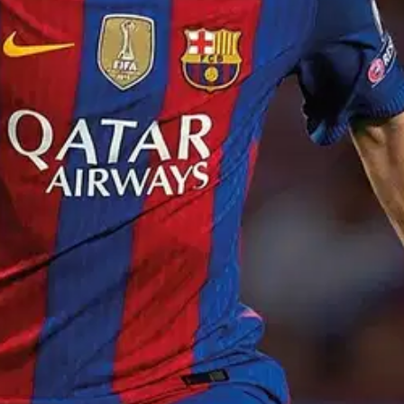
stin pakettiautomaattiin tai palvelupisteesee