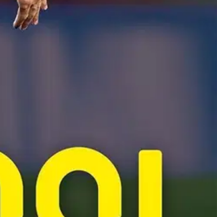
man parhaana jalkapalloilijana. Lionel Messillä näyttää olevan
oo kaiken, mitä Messi-fanit ikinä haluavat tietää Barcelonan ja
 vuosista Mestareiden liigan tuplavoittajaksi ja moninkertaiseksi
a ominaisuuksia, upeita valokuvia sekä tarkkoja huomioita. Siihen on
a Messistä tuli maailman paras jalkapalloilija.