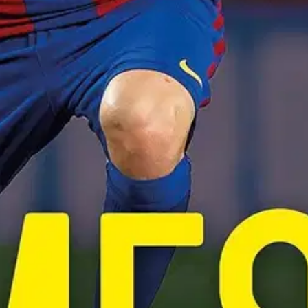
toman maalitehtailunsa ansiosta Lionel Messiä pidetään yleisesti maail
- Supertähti on tälle pallotaiturille omistettu kunnianosoitus, joka kert
irja kuvaa Lionel Messin uskomattoman uran aina varhaisista Argentiinan
nel Messi Maailman paras jalkapalloilija pitää sisällään paljon hauskoj
aalit. Lukijoilleen se tarjoaa ainutlaatuisen kurkistuksen siihen, kuink
oisi muuten parantaa, anna palautetta.