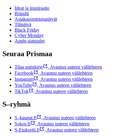
Ideat ja inspiraatio
Brändit
Asiakasomistajapäivät
Tilipäivä
Black Friday
Cyber Monday
Apple-uutuudet
Seuraa Prismaa
Tilaa uutiskirje
,
Avautuu uuteen välilehteen
Facebook
,
Avautuu uuteen välilehteen
Instagram
,
Avautuu uuteen välilehteen
YouTube
,
Avautuu uuteen välilehteen
TikTok
,
Avautuu uuteen välilehteen
S–ryhmä
S–kaupat.fi
,
Avautuu uuteen välilehteen
Sokos.fi
,
Avautuu uuteen välilehteen
S-Etukortti.fi
,
Avautuu uuteen välilehteen