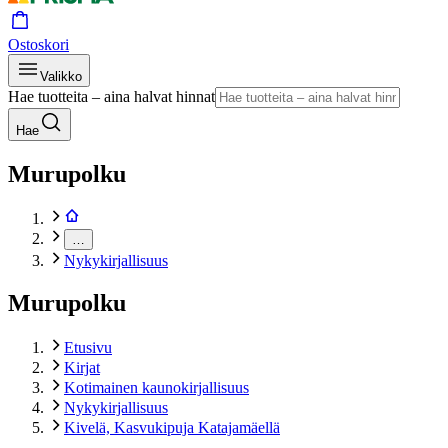
Ostoskori
Valikko
Hae tuotteita – aina halvat hinnat
Hae
Murupolku
…
Nykykirjallisuus
Murupolku
Etusivu
Kirjat
Kotimainen kaunokirjallisuus
Nykykirjallisuus
Kivelä, Kasvukipuja Katajamäellä