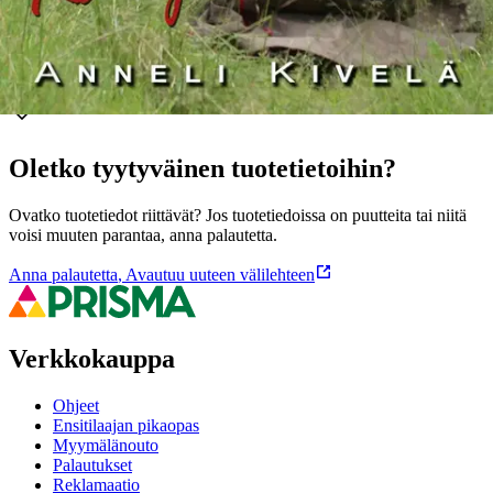
Ominaisuudet
Oletko tyytyväinen tuotetietoihin?
Ovatko tuotetiedot riittävät? Jos tuotetiedoissa on puutteita tai niitä
voisi muuten parantaa, anna palautetta.
Anna palautetta
,
Avautuu uuteen välilehteen
Verkkokauppa
Ohjeet
Ensitilaajan pikaopas
Myymälänouto
Palautukset
Reklamaatio