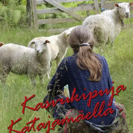
Ei saatavilla
Tuotekuvaus
Katajamäen kauniin Kaislajärven rantaan on nousemassa rivitalo. Se
on kauhistuttava asia etenkin Nikkasen Päivikin - paikkakunnan
kaiken tietävän sielun ja tarmonpesän - mielestä. Saattaahan olla, että
Katajamäelle on muuttamassa ties minkälaisia ihmisiä aatteineen ja
elämäntapoineen! Tulokkaat kiinnostavat myös muita
katajamäkeläisiä. Kyläkoulun opettajan Hannen veli Petri ja
avovaimo Noora kuuluvat ostaneen yhden asunnoista.
Uusien
asukkaiden keskuudessakin kehkeytyy hetimiten draamaa: Noorassa
herää epäilys, että Petri on vähän liian kiinnostunut päätyasunnon
punapäästä. Lisätohinaa Katajamäelle aiheuttaa koulurakennuksen
vesivahinko. Kannattaako yli satavuotiasta koulua enää korjata vai
olisiko viisaampaa rakentaa kokonaan uusi pytinki? Lukijoiden
rakastama sarja jatkuu entisen veroisena: touhua ja talkoita riittää
koko kylän tarpeiksi!
Näytä lisää
tuotekuvausta