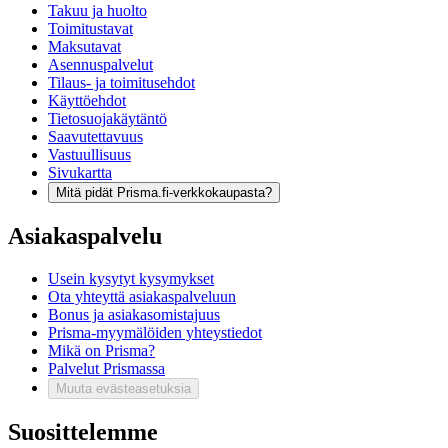
Takuu ja huolto
Toimitustavat
Maksutavat
Asennuspalvelut
Tilaus- ja toimitusehdot
Käyttöehdot
Tietosuojakäytäntö
Saavutettavuus
Vastuullisuus
Sivukartta
Mitä pidät Prisma.fi-verkkokaupasta?
Asiakaspalvelu
Usein kysytyt kysymykset
Ota yhteyttä asiakaspalveluun
Bonus ja asiakasomistajuus
Prisma-myymälöiden yhteystiedot
Mikä on Prisma?
Palvelut Prismassa
Muuta evästeasetuksia
Suosittelemme