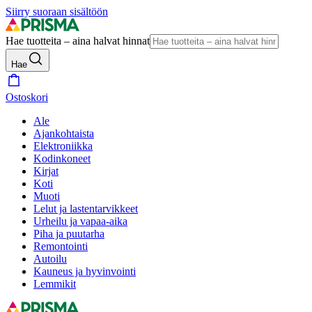
Siirry suoraan sisältöön
Hae tuotteita – aina halvat hinnat
Hae
Ostoskori
Ale
Ajankohtaista
Elektroniikka
Kodinkoneet
Kirjat
Koti
Muoti
Lelut ja lastentarvikkeet
Urheilu ja vapaa-aika
Piha ja puutarha
Remontointi
Autoilu
Kauneus ja hyvinvointi
Lemmikit