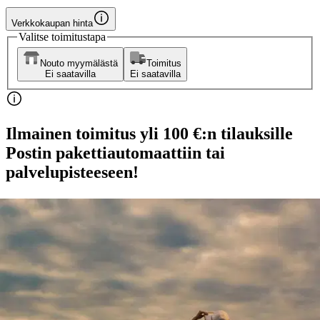
Verkkokaupan hinta
Valitse toimitustapa
Nouto myymälästä
Toimitus
Ei saatavilla
Ei saatavilla
Ilmainen toimitus yli 100 €:n tilauksille
Postin pakettiautomaattiin tai
palvelupisteeseen!
Etu ei koske Suuri‑lisäpalvelulla toimitettavia tuotteita.
Tarkista myymäläsaatavuus