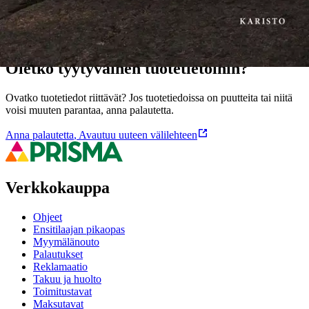
Ominaisuudet
Oletko tyytyväinen tuotetietoihin?
Ovatko tuotetiedot riittävät? Jos tuotetiedoissa on puutteita tai niitä
voisi muuten parantaa, anna palautetta.
Anna palautetta
,
Avautuu uuteen välilehteen
Verkkokauppa
Ohjeet
Ensitilaajan pikaopas
Myymälänouto
Palautukset
Reklamaatio
Takuu ja huolto
Toimitustavat
Maksutavat