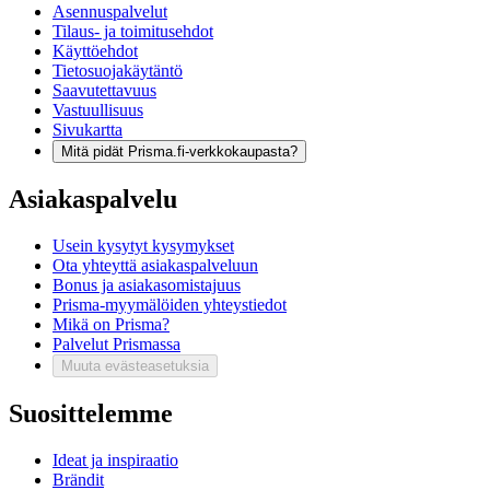
Asennuspalvelut
Tilaus- ja toimitusehdot
Käyttöehdot
Tietosuojakäytäntö
Saavutettavuus
Vastuullisuus
Sivukartta
Mitä pidät Prisma.fi-verkkokaupasta?
Asiakaspalvelu
Usein kysytyt kysymykset
Ota yhteyttä asiakaspalveluun
Bonus ja asiakasomistajuus
Prisma-myymälöiden yhteystiedot
Mikä on Prisma?
Palvelut Prismassa
Muuta evästeasetuksia
Suosittelemme
Ideat ja inspiraatio
Brändit