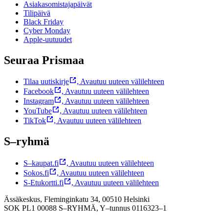
Asiakasomistajapäivät
Tilipäivä
Black Friday
Cyber Monday
Apple-uutuudet
Seuraa Prismaa
Tilaa uutiskirje
,
Avautuu uuteen välilehteen
Facebook
,
Avautuu uuteen välilehteen
Instagram
,
Avautuu uuteen välilehteen
YouTube
,
Avautuu uuteen välilehteen
TikTok
,
Avautuu uuteen välilehteen
S–ryhmä
S–kaupat.fi
,
Avautuu uuteen välilehteen
Sokos.fi
,
Avautuu uuteen välilehteen
S-Etukortti.fi
,
Avautuu uuteen välilehteen
Ässäkeskus, Fleminginkatu 34, 00510 Helsinki
SOK PL1 00088 S–RYHMÄ,
Y–tunnus 0116323–1