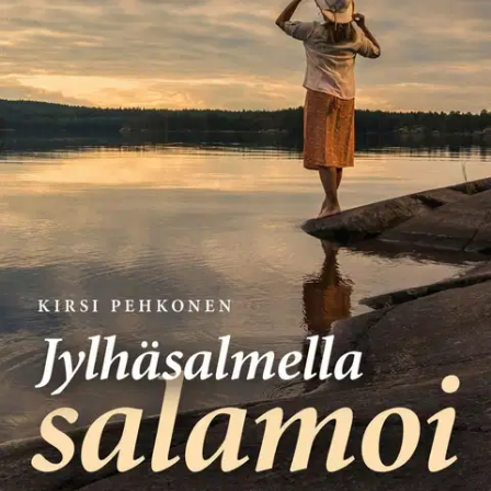
Ei saatavilla
Tuotekuvaus
Haapa-ahon talo Jylhäsalmella on kuin maaseudun rauhaa
kaipaavan nuoren pariskunnan unelma: idyllinen vanha puutalo
metsän keskellä, pihasaunoineen, kasvimaineen ja
puutarhakeinuineen. Mutta kun vuokravälittäjä Anna Ukkonen
muuttaa kaupungin vilinästä Haapa-ahoon, eivät asiat sujukaan kuin
hän oli kuvitellut. Haapa-ahon naapurissa tuntuu olevan meneillään
jotain epäilyttävää, eikä Annan miehen Tomin muutto Englannista
Jylhäsalmelle etene lainkaan niin rivakasti kuin Anna toivoisi...
Jylhäsalmella salamoi jatkaa ihanaa maalaisromanttista sarjaa, jossa
on kaunista maalaismaisemaa ja aitoja ihmisiä, huumoria, jännitystä
ja romantiikkaa.
Näytä lisää
tuotekuvausta