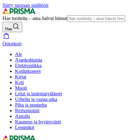
Siirry suoraan sisältöön
Hae tuotteita – aina halvat hinnat
Hae
Ostoskori
Ale
Ajankohtaista
Elektroniikka
Kodinkoneet
Kirjat
Koti
Muoti
Lelut ja lastentarvikkeet
Urheilu ja vapaa-aika
Piha ja puutarha
Remontointi
Autoilu
Kauneus ja hyvinvointi
Lemmikit