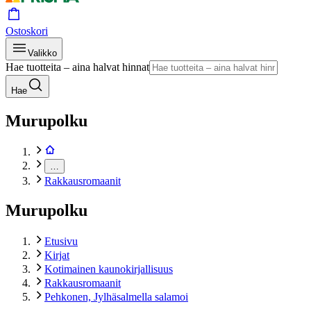
Ostoskori
Valikko
Hae tuotteita – aina halvat hinnat
Hae
Murupolku
…
Rakkausromaanit
Murupolku
Etusivu
Kirjat
Kotimainen kaunokirjallisuus
Rakkausromaanit
Pehkonen, Jylhäsalmella salamoi