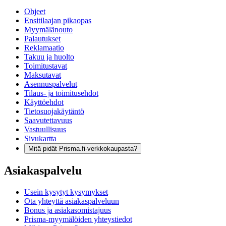
Ohjeet
Ensitilaajan pikaopas
Myymälänouto
Palautukset
Reklamaatio
Takuu ja huolto
Toimitustavat
Maksutavat
Asennuspalvelut
Tilaus- ja toimitusehdot
Käyttöehdot
Tietosuojakäytäntö
Saavutettavuus
Vastuullisuus
Sivukartta
Mitä pidät Prisma.fi-verkkokaupasta?
Asiakaspalvelu
Usein kysytyt kysymykset
Ota yhteyttä asiakaspalveluun
Bonus ja asiakasomistajuus
Prisma-myymälöiden yhteystiedot