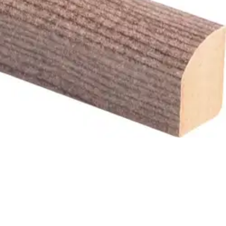
 sopii erinomaisesti vaaleiden ja harmahtavien tammiparketin ja -
 tuotteen pitää saavuttaa sama kosteusprosentti ja lämpötila