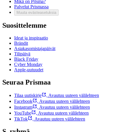
Mikä on Prisma?
Palvelut Prismassa
Muuta evästeasetuksia
Suosittelemme
Ideat ja inspiraatio
Brändit
Asiakasomistajapäivät
Tilipäivä
Black Friday
Cyber Monday
Apple-uutuudet
Seuraa Prismaa
Tilaa uutiskirje
,
Avautuu uuteen välilehteen
Facebook
,
Avautuu uuteen välilehteen
Instagram
,
Avautuu uuteen välilehteen
YouTube
,
Avautuu uuteen välilehteen
TikTok
,
Avautuu uuteen välilehteen
S–ryhmä