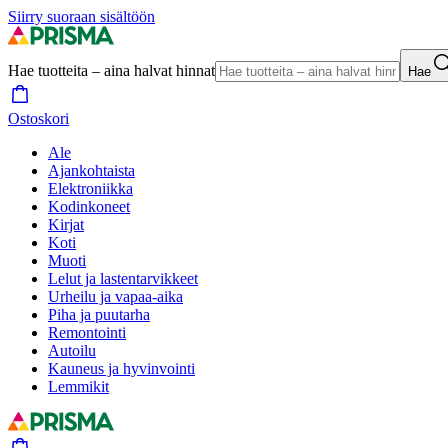
Siirry suoraan sisältöön
Hae tuotteita – aina halvat hinnat
Hae
Ostoskori
Ale
Ajankohtaista
Elektroniikka
Kodinkoneet
Kirjat
Koti
Muoti
Lelut ja lastentarvikkeet
Urheilu ja vapaa-aika
Piha ja puutarha
Remontointi
Autoilu
Kauneus ja hyvinvointi
Lemmikit