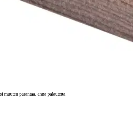
ssa on siivousta helpottava pyöristys listan päällä. Harmaa tammisävy
75 metriä listaa. Huomioithan mahdollisen asennushukan. Ennen asennusta
istä asennuksen jälkeen, tämä vie noin 3-4 päivää.
oisi muuten parantaa, anna palautetta.