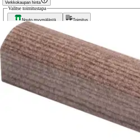
Verkkokaupan hinta
Valitse toimitustapa
Nouto myymälästä
Toimitus
Ilmainen
Ei saatavilla
Siirry valitsemaan myymälä
Ilmainen toimitus yli 100 €:n tilauksille Po
Etu ei koske Suuri‑lisäpalvelulla toimitettavia tuotteita.
Tarkista myymäläsaatavuus
Tuotekuvaus