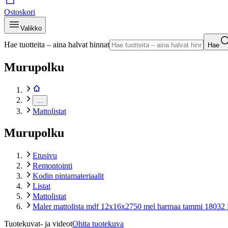
Ostoskori
Valikko
Hae tuotteita – aina halvat hinnat
Hae
Murupolku
…
Mattolistat
Murupolku
Etusivu
Remontointi
Kodin pintamateriaalit
Listat
Mattolistat
Maler mattolista mdf 12x16x2750 mel harmaa tammi 18032
Tuotekuvat- ja videot
Ohita tuotekuva