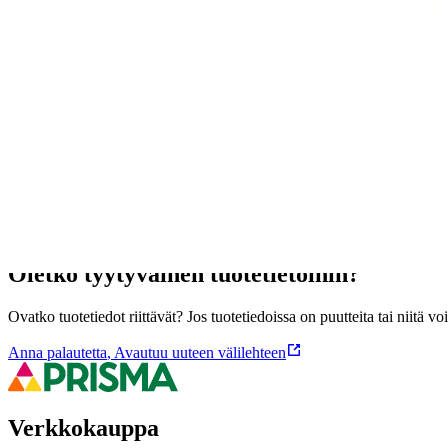
MDF-runkoinen mel-pinnoitettu harmaan tammen sävyinen mattolista, jo
laminaatin matto- ja jalkalistaksi. Paketissa on 1 kpl eli yhteensä 2,
asennustilan kanssa. Näin voidaan vähentää tuotteen mahdollista eläm
Ominaisuudet
Oletko tyytyväinen tuotetietoihin?
Ovatko tuotetiedot riittävät? Jos tuotetiedoissa on puutteita tai niitä v
Anna palautetta
,
Avautuu uuteen välilehteen
Verkkokauppa