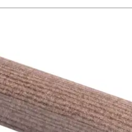
stin pakettiautomaattiin tai palvelupisteesee