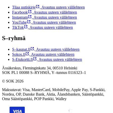
Tilaa uutiskirje
,
Avautuu uuteen välilehteen
Facebook
,
Avautuu uuteen välilehteen
Instagram
,
Avautuu uuteen välilehteen
YouTube
,
Avautuu uuteen välilehteen
TikTok
,
Avautuu uuteen välilehteen
S–ryhmä
S–kaupat.fi
,
Avautuu uuteen välilehteen
Sokos.fi
,
Avautuu uuteen välilehteen
S-Etukortti.fi
,
Avautuu uuteen välilehteen
Ässäkeskus, Fleminginkatu 34, 00510 Helsinki
SOK PL1 00088 S–RYHMÄ,
Y–tunnus 0116323–1
© SOK 2026
Maksutavat
:
Visa, MasterCard, MobilePay, Apple Pay, S-Pankki,
Nordea, OP, Danske Bank, Aktia, Ålandsbanken, Säästöpankki,
Oma Säästöpankki, POP Pankki, Walley