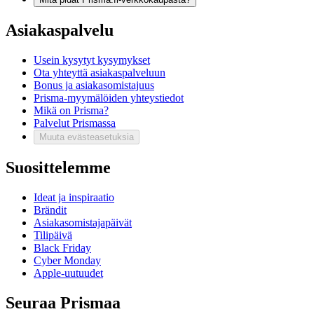
Asiakaspalvelu
Usein kysytyt kysymykset
Ota yhteyttä asiakaspalveluun
Bonus ja asiakasomistajuus
Prisma-myymälöiden yhteystiedot
Mikä on Prisma?
Palvelut Prismassa
Muuta evästeasetuksia
Suosittelemme
Ideat ja inspiraatio
Brändit
Asiakasomistajapäivät
Tilipäivä
Black Friday
Cyber Monday
Apple-uutuudet
Seuraa Prismaa