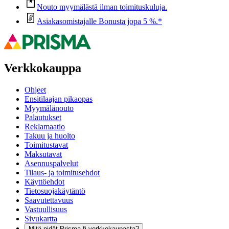
Nouto myymälästä ilman toimituskuluja.
Asiakasomistajalle Bonusta jopa 5 %.*
Verkkokauppa
Ohjeet
Ensitilaajan pikaopas
Myymälänouto
Palautukset
Reklamaatio
Takuu ja huolto
Toimitustavat
Maksutavat
Asennuspalvelut
Tilaus- ja toimitusehdot
Käyttöehdot
Tietosuojakäytäntö
Saavutettavuus
Vastuullisuus
Sivukartta
Mitä pidät Prisma.fi-verkkokaupasta?