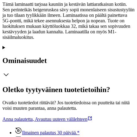
Tämä laminaatti tarjoaa kauniin ja kestävän lattiaratkaisun kotiin.
Sen perinteikäs beigenruskea sävy sopii monenlaiseen sisustustyyliin
ja tuo tilaan tyylikkään ilmeen. Laminaatissa on päältä painettava
5G-pontti, mikä tekee asennuksesta helpon ja nopean. Tuote on
luokituksen mukaan käyttöluokkaa 32, mikä takaa sen sopivuuden
kestävyyden ja laadun kannalta. Laminaatilla on myös M1-
sisäilmaluokitus.
Ominaisuudet
Oletko tyytyväinen tuotetietoihin?
Ovatko tuotetiedot riittävät? Jos tuotetiedoissa on puutteita tai niitä
voisi muuten parantaa, anna palautetta.
Anna palautetta
,
Avautuu uuteen välilehteen
Ilmainen palautus 30 päivää.*