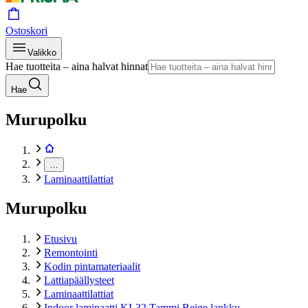
Ostoskori
Valikko
Hae tuotteita – aina halvat hinnat
Hae
Murupolku
…
Laminaattilattiat
Murupolku
Etusivu
Remontointi
Kodin pintamateriaalit
Lattiapäällysteet
Laminaattilattiat
Indoor laminaatti KL32 Tammi Beige lankku