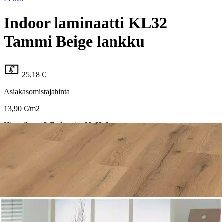
Indoor laminaatti KL32
Tammi Beige lankku
25,18 €
Asiakasomistajahinta
13,90 €/m2
Hinta ilman S-Etukorttia:
29,62 €
Verkkokaupan hinta
Valitse toimitustapa
Nouto myymälästä
Ilmainen
Siirry valitsemaan myymälä
Toimitus
Kotiin tai noutopisteeseen
Alk. 4,95 €