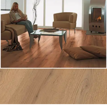
Ilmainen toimitus yli 100 €:n tilauksille
Postin pakettiautomaattiin tai
palvelupisteeseen!
Etu ei koske Suuri‑lisäpalvelulla toimitettavia tuotteita.
Tarkista myymäläsaatavuus
Tuotekuvaus