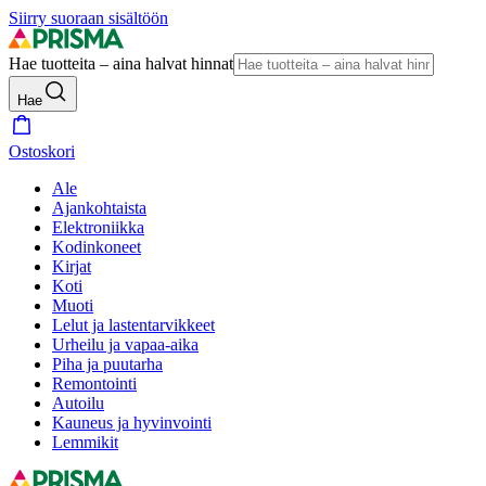
Siirry suoraan sisältöön
Hae tuotteita – aina halvat hinnat
Hae
Ostoskori
Ale
Ajankohtaista
Elektroniikka
Kodinkoneet
Kirjat
Koti
Muoti
Lelut ja lastentarvikkeet
Urheilu ja vapaa-aika
Piha ja puutarha
Remontointi
Autoilu
Kauneus ja hyvinvointi
Lemmikit