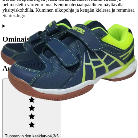
pehmustettu varren reuna. Keinomateriaalipäällinen näyttävillä
yksityiskohdilla. Kuminen ulkopohja ja kengän kielessä ja remmissä
Starter-logo.
Ominaisuudet
Arviot
Tuotearvioiden keskiarvo
4,3
/5