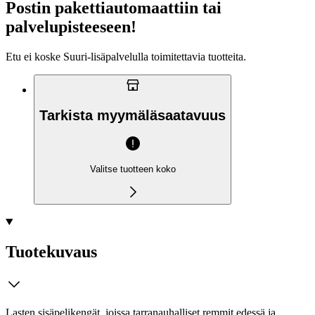
Postin pakettiautomaattiin tai
palvelupisteeseen!
Etu ei koske Suuri‑lisäpalvelulla toimitettavia tuotteita.
Tarkista myymäläsaatavuus
Valitse tuotteen koko
Tuotekuvaus
Lasten sisäpelikengät, joissa tarranauhalliset remmit edessä ja