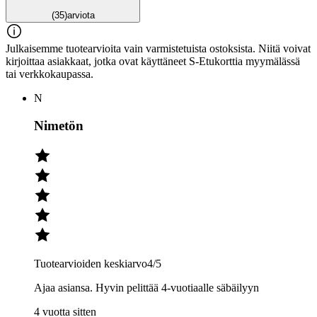
(35)
arviota
Julkaisemme tuotearvioita vain varmistetuista ostoksista. Niitä voivat
kirjoittaa asiakkaat, jotka ovat käyttäneet S-Etukorttia myymälässä
tai verkkokaupassa.
N
Nimetön
Tuotearvioiden keskiarvo
4
/5
Ajaa asiansa. Hyvin pelittää 4-vuotiaalle säbäilyyn
4 vuotta sitten