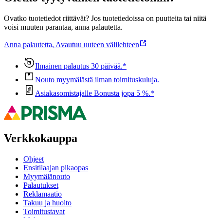
Ovatko tuotetiedot riittävät? Jos tuotetiedoissa on puutteita tai niitä
voisi muuten parantaa, anna palautetta.
Anna palautetta
,
Avautuu uuteen välilehteen
Ilmainen palautus 30 päivää.*
Nouto myymälästä ilman toimituskuluja.
Asiakasomistajalle Bonusta jopa 5 %.*
Verkkokauppa
Ohjeet
Ensitilaajan pikaopas
Myymälänouto
Palautukset
Reklamaatio
Takuu ja huolto
Toimitustavat