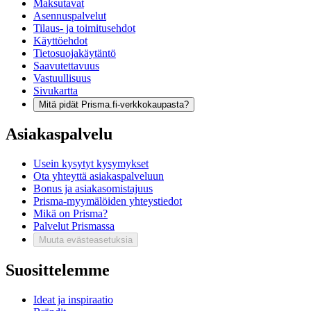
Maksutavat
Asennuspalvelut
Tilaus- ja toimitusehdot
Käyttöehdot
Tietosuojakäytäntö
Saavutettavuus
Vastuullisuus
Sivukartta
Mitä pidät Prisma.fi-verkkokaupasta?
Asiakaspalvelu
Usein kysytyt kysymykset
Ota yhteyttä asiakaspalveluun
Bonus ja asiakasomistajuus
Prisma-myymälöiden yhteystiedot
Mikä on Prisma?
Palvelut Prismassa
Muuta evästeasetuksia
Suosittelemme
Ideat ja inspiraatio