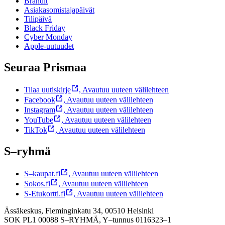
Brändit
Asiakasomistajapäivät
Tilipäivä
Black Friday
Cyber Monday
Apple-uutuudet
Seuraa Prismaa
Tilaa uutiskirje
,
Avautuu uuteen välilehteen
Facebook
,
Avautuu uuteen välilehteen
Instagram
,
Avautuu uuteen välilehteen
YouTube
,
Avautuu uuteen välilehteen
TikTok
,
Avautuu uuteen välilehteen
S–ryhmä
S–kaupat.fi
,
Avautuu uuteen välilehteen
Sokos.fi
,
Avautuu uuteen välilehteen
S-Etukortti.fi
,
Avautuu uuteen välilehteen
Ässäkeskus, Fleminginkatu 34, 00510 Helsinki
SOK PL1 00088 S–RYHMÄ,
Y–tunnus 0116323–1