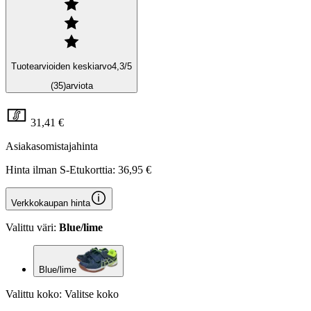
Tuotearvioiden keskiarvo
4,3
/5
(35)
arviota
31,41 €
Asiakasomistajahinta
Hinta ilman S-Etukorttia:
36,95 €
Verkkokaupan hinta
Valittu väri:
Blue/lime
Blue/lime
Valittu koko:
Valitse koko