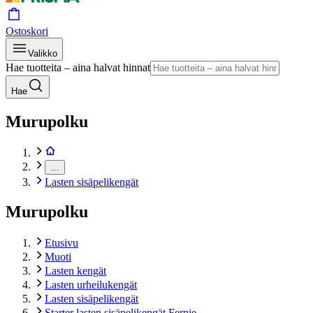
Ostoskori
Valikko
Hae tuotteita – aina halvat hinnat
Hae
Murupolku
…
Lasten sisäpelikengät
Murupolku
Etusivu
Muoti
Lasten kengät
Lasten urheilukengät
Lasten sisäpelikengät
Starter lasten sisäpelikengät Fernie