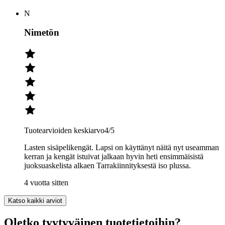
N
Nimetön
Tuotearvioiden keskiarvo
4
/5
Lasten sisäpelikengät. Lapsi on käyttänyt näitä nyt useamman
kerran ja kengät istuivat jalkaan hyvin heti ensimmäisistä
juoksuaskelista alkaen Tarrakiinnityksestä iso plussa.
4 vuotta sitten
Katso kaikki arviot
Oletko tyytyväinen tuotetietoihin?