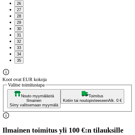
26
27
28
29
30
31
32
33
34
35
Koot ovat EUR kokoja
Valitse toimitustapa
Nouto myymälästä
Toimitus
Ilmainen
Kotiin tai noutopisteeseen
Alk. 0 €
Siirry valitsemaan myymälä
Ilmainen toimitus yli 100 €:n tilauksille