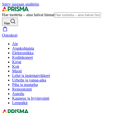
Siirry suoraan sisältöön
Hae tuotteita – aina halvat hinnat
Hae
Ostoskori
Ale
Ajankohtaista
Elektroniikka
Kodinkoneet
Kirjat
Koti
Muoti
Lelut ja lastentarvikkeet
Urheilu ja vapaa-aika
Piha ja puutarha
Remontointi
Autoilu
Kauneus ja hyvinvointi
Lemmikit