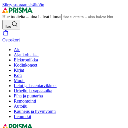
Siirry suoraan sisältöön
Hae tuotteita – aina halvat hinnat
Hae
Ostoskori
Ale
Ajankohtaista
Elektroniikka
Kodinkoneet
Kirjat
Koti
Muoti
Lelut ja lastentarvikkeet
Urheilu ja vapaa-aika
Piha ja puutarha
Remontointi
Autoilu
Kauneus ja hyvinvointi
Lemmikit