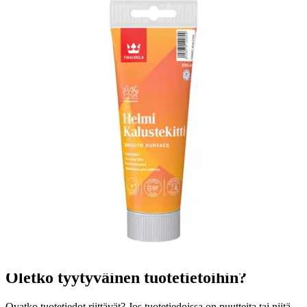
Tuotekuvaus
Helmi Kalustekitti on vesiohenteinen erikoiskitti kalusteille,
tarkoitettu pienten kolojen kittaukseen ennen pintamaalausta.
Soveltuu kalusteiden, ovien, ikkunoiden ja muiden puupintojen
käsittelyyn kuivissa sisätiloissa.
Ominaisuudet
Oletko tyytyväinen tuotetietoihin?
Ovatko tuotetiedot riittävät? Jos tuotetiedoissa on puutteita tai niitä