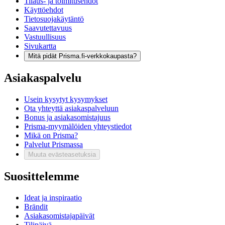
Tilaus- ja toimitusehdot
Käyttöehdot
Tietosuojakäytäntö
Saavutettavuus
Vastuullisuus
Sivukartta
Mitä pidät Prisma.fi-verkkokaupasta?
Asiakaspalvelu
Usein kysytyt kysymykset
Ota yhteyttä asiakaspalveluun
Bonus ja asiakasomistajuus
Prisma-myymälöiden yhteystiedot
Mikä on Prisma?
Palvelut Prismassa
Muuta evästeasetuksia
Suosittelemme
Ideat ja inspiraatio
Brändit
Asiakasomistajapäivät
Tilipäivä