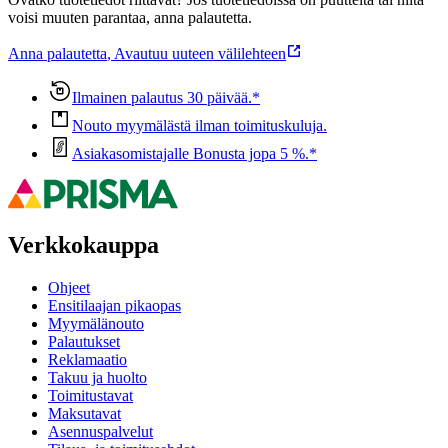
voisi muuten parantaa, anna palautetta.
Anna palautetta
,
Avautuu uuteen välilehteen
Ilmainen palautus 30 päivää.*
Nouto myymälästä ilman toimituskuluja.
Asiakasomistajalle Bonusta jopa 5 %.*
Verkkokauppa
Ohjeet
Ensitilaajan pikaopas
Myymälänouto
Palautukset
Reklamaatio
Takuu ja huolto
Toimitustavat
Maksutavat
Asennuspalvelut