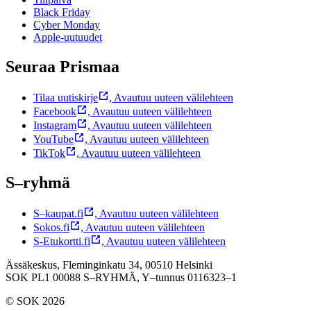
Black Friday
Cyber Monday
Apple-uutuudet
Seuraa Prismaa
Tilaa uutiskirje
,
Avautuu uuteen välilehteen
Facebook
,
Avautuu uuteen välilehteen
Instagram
,
Avautuu uuteen välilehteen
YouTube
,
Avautuu uuteen välilehteen
TikTok
,
Avautuu uuteen välilehteen
S–ryhmä
S–kaupat.fi
,
Avautuu uuteen välilehteen
Sokos.fi
,
Avautuu uuteen välilehteen
S-Etukortti.fi
,
Avautuu uuteen välilehteen
Ässäkeskus, Fleminginkatu 34, 00510 Helsinki
SOK PL1 00088 S–RYHMÄ,
Y–tunnus 0116323–1
© SOK 2026