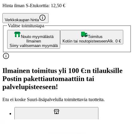
Hinta ilman S-Etukorttia:
12,50 €
Verkkokaupan hinta
Valitse toimitustapa
Nouto myymälästä
Toimitus
Ilmainen
Kotiin tai noutopisteeseen
Alk. 0 €
Siirry valitsemaan myymälä
Ilmainen toimitus yli 100 €:n tilauksille
Postin pakettiautomaattiin tai
palvelupisteeseen!
Etu ei koske Suuri‑lisäpalvelulla toimitettavia tuotteita.
Tarkista myymäläsaatavuus