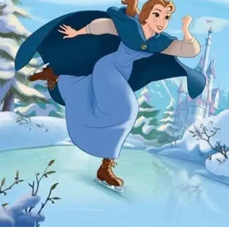
Belle pakkaa Hirviön vanhoja vaatteita kulkukauppiasta varten, kun
Kippo pyytää häntä piilosille. Kesken leikin kauppias käy
hakemassa vaatteet ja antaa Bellelle vastalahjaksi luistimet. Kun
Kippoa ei ala löytyä, Belle tajuaa tämän piiloutuneen vaatesäkkiin.
Belle kiiruhtaa kauppiaan perään, ja jännittävän etsintäretken aikana
uusille luistimillekin tulee käyttöä!
Ominaisuudet
Oletko tyytyväinen tuotetietoihin?
Ovatko tuotetiedot riittävät? Jos tuotetiedoissa on puutteita tai niitä
voisi muuten parantaa, anna palautetta.
Anna palautetta
,
Avautuu uuteen välilehteen