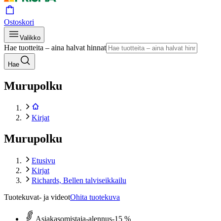
Ostoskori
Valikko
Hae tuotteita – aina halvat hinnat
Hae
Murupolku
Kirjat
Murupolku
Etusivu
Kirjat
Richards, Bellen talviseikkailu
Tuotekuvat- ja videot
Ohita tuotekuva
Asiakasomistaja-alennus
-15 %