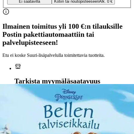
Ei saatavilla
Kotiin tai noutopisteeseen
Alk. 0 €
Ilmainen toimitus yli 100 €:n tilauksille
Postin pakettiautomaattiin tai
palvelupisteeseen!
Etu ei koske Suuri‑lisäpalvelulla toimitettavia tuotteita.
Tarkista myymäläsaatavuus
Ei saatavilla
Tuotekuvaus