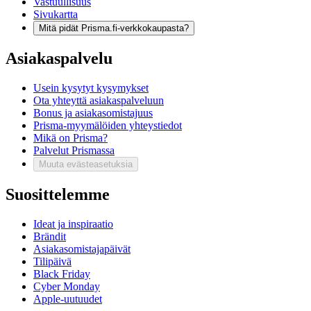
Vastuullisuus
Sivukartta
Mitä pidät Prisma.fi-verkkokaupasta?
Asiakaspalvelu
Usein kysytyt kysymykset
Ota yhteyttä asiakaspalveluun
Bonus ja asiakasomistajuus
Prisma-myymälöiden yhteystiedot
Mikä on Prisma?
Palvelut Prismassa
Muuta evästeasetuksia
Suosittelemme
Ideat ja inspiraatio
Brändit
Asiakasomistajapäivät
Tilipäivä
Black Friday
Cyber Monday
Apple-uutuudet