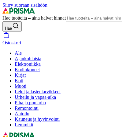
Siirry suoraan sisältöön
Hae tuotteita – aina halvat hinnat
Hae
Ostoskori
Ale
Ajankohtaista
Elektroniikka
Kodinkoneet
Kirjat
Koti
Muoti
Lelut ja lastentarvikkeet
Urheilu ja vapaa-aika
Piha ja puutarha
Remontointi
Autoilu
Kauneus ja hyvinvointi
Lemmikit