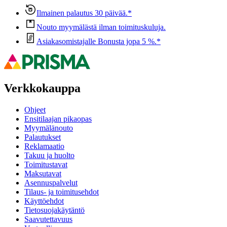
Ilmainen palautus 30 päivää.*
Nouto myymälästä ilman toimituskuluja.
Asiakasomistajalle Bonusta jopa 5 %.*
Verkkokauppa
Ohjeet
Ensitilaajan pikaopas
Myymälänouto
Palautukset
Reklamaatio
Takuu ja huolto
Toimitustavat
Maksutavat
Asennuspalvelut
Tilaus- ja toimitusehdot
Käyttöehdot
Tietosuojakäytäntö
Saavutettavuus