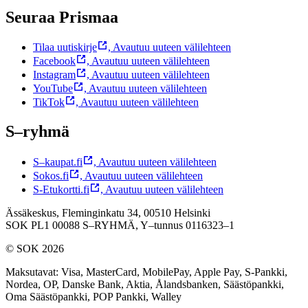
Seuraa Prismaa
Tilaa uutiskirje
,
Avautuu uuteen välilehteen
Facebook
,
Avautuu uuteen välilehteen
Instagram
,
Avautuu uuteen välilehteen
YouTube
,
Avautuu uuteen välilehteen
TikTok
,
Avautuu uuteen välilehteen
S–ryhmä
S–kaupat.fi
,
Avautuu uuteen välilehteen
Sokos.fi
,
Avautuu uuteen välilehteen
S-Etukortti.fi
,
Avautuu uuteen välilehteen
Ässäkeskus, Fleminginkatu 34, 00510 Helsinki
SOK PL1 00088 S–RYHMÄ,
Y–tunnus 0116323–1
© SOK 2026
Maksutavat
:
Visa, MasterCard, MobilePay, Apple Pay, S-Pankki,
Nordea, OP, Danske Bank, Aktia, Ålandsbanken, Säästöpankki,
Oma Säästöpankki, POP Pankki, Walley