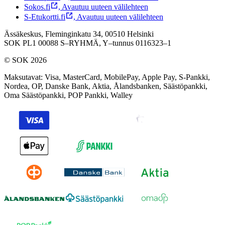
Sokos.fi
,
Avautuu uuteen välilehteen
S-Etukortti.fi
,
Avautuu uuteen välilehteen
Ässäkeskus, Fleminginkatu 34, 00510 Helsinki
SOK PL1 00088 S–RYHMÄ,
Y–tunnus 0116323–1
© SOK 2026
Maksutavat
:
Visa, MasterCard, MobilePay, Apple Pay, S-Pankki,
Nordea, OP, Danske Bank, Aktia, Ålandsbanken, Säästöpankki,
Oma Säästöpankki, POP Pankki, Walley