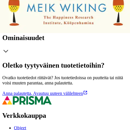
persoonallisia anekdootteja antaen meille uuden ja universaalin
lähestymistavan saavuttaa onnellisuus keskellä arkea.
Näytä lisää
tuotekuvausta
Ominaisuudet
Oletko tyytyväinen tuotetietoihin?
Ovatko tuotetiedot riittävät? Jos tuotetiedoissa on puutteita tai niitä
voisi muuten parantaa, anna palautetta.
Anna palautetta
,
Avautuu uuteen välilehteen
Verkkokauppa
Ohjeet