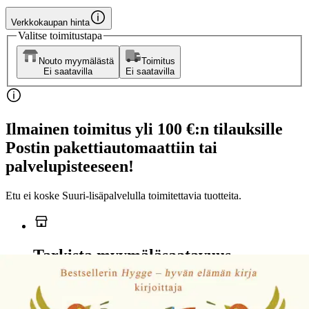
Verkkokaupan hinta
Valitse toimitustapa
Nouto myymälästä
Toimitus
Ei saatavilla
Ei saatavilla
Ilmainen toimitus yli 100 €:n tilauksille
Postin pakettiautomaattiin tai
palvelupisteeseen!
Etu ei koske Suuri‑lisäpalvelulla toimitettavia tuotteita.
Tarkista myymäläsaatavuus