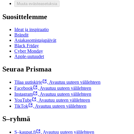
Muuta evästeasetuksia
Suosittelemme
Ideat ja inspiraatio
Brändit
Asiakasomistajapäivät
Black Friday
Cyber Monday
Apple-uutuudet
Seuraa Prismaa
Tilaa uutiskirje
,
Avautuu uuteen välilehteen
Facebook
,
Avautuu uuteen välilehteen
Instagram
,
Avautuu uuteen välilehteen
YouTube
,
Avautuu uuteen välilehteen
TikTok
,
Avautuu uuteen välilehteen
S–ryhmä
S–kaupat.fi
,
Avautuu uuteen välilehteen