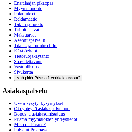
Ensitilaajan pikaopas
Myymälänouto
Palautukset
Reklamaatio
Takuu ja huolto
Toimitustavat
Maksutavat
Asennuspalvelut
Tilaus- ja toimitusehdot
Käyttöehdot
Tietosuojakäytäntö
Saavutettavuus
Vastuullisuus
Sivukartta
Mitä pidät Prisma.fi-verkkokaupasta?
Asiakaspalvelu
Usein kysytyt kysymykset
Ota yhteyttä asiakaspalveluun
Bonus ja asiakasomistajuus
Prisma-myymälöiden yhteystiedot
Mikä on Prisma?
Palvelut Prismassa