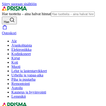
Siirry suoraan sisältöön
Hae tuotteita – aina halvat hinnat
Hae
Ostoskori
Ale
Ajankohtaista
Elektroniikka
Kodinkoneet
Kirjat
Koti
Muoti
Lelut ja lastentarvikkeet
Urheilu ja vapaa-aika
Piha ja puutarha
Remontointi
Autoilu
Kauneus ja hyvinvointi
Lemmikit