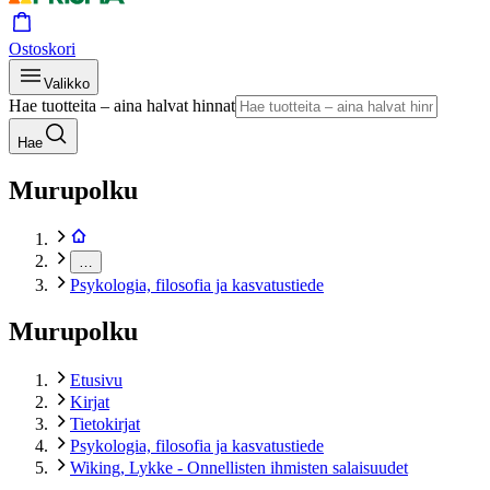
Ostoskori
Valikko
Hae tuotteita – aina halvat hinnat
Hae
Murupolku
…
Psykologia, filosofia ja kasvatustiede
Murupolku
Etusivu
Kirjat
Tietokirjat
Psykologia, filosofia ja kasvatustiede
Wiking, Lykke - Onnellisten ihmisten salaisuudet