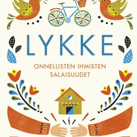
Ei saatavilla
Tuotekuvaus
Lykke on onnellisuutta ja onnea tarkoittava tanskankielinen sana,
joka ei konseptina kuitenkaan ole vain tanskalaisten omaisuutta.
Siinä ei myöskään ole kyse pelkästä leivonnaisten syömisestä,
kynttilöiden sytyttämisestä ja hyggen harjoittamisesta. Onnellisuus
on kaikkien saavutettavissa riippumatta siitä, missä on ja mitä
keinoja käytettävissä on.
Meik Wiking aloittaa matkansa
Kööpenhaminan Happiness Research Institutesta ja matkaa
maailman ympäri etsiessään kaikkein onnellisimpien ihmisten
salaisuuksia Dubaista Rio de Janeiroon. Samalla Meik kerää heiltä
vihjeitä ja ainutlaatuisia lähestymistapoja siihen, mikä tekee heistä
niin tyytyväisiä elämäänsä. Tutkiessaan sitä, miksi lasten vanhemmat
ovat onnettomampia kuin lapsettomat, sitä, kuinka paljon rahaa
tarvitaan onnellisuuden ostamiseen, ja sitä, miksi haaveilu Rachel
Weiszin suutelemisesta on parempaa kuin aito asia, Meik kokoaa
nokkelaan tyyliinsä onnellisuuden globaalin tiekartan. Lykke -
Onnellisten ihmisten salaisuudet yhdistää tutkimustuloksia ja