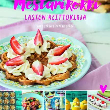
Ei saatavilla
Tuotekuvaus
Päästä lapset keittiöön ja tehkää yhdessä hyvää syötävää!
Ruoanlaiton ei tarvitse olla, eikä se saakaan olla liian vaikeaa.
Nuorempi kokki tarvitsee onnistumisen iloa. Kirjan ohjeilla
onnistuttekin varmasti yhdessä. Kirjaan on koottu niin nuorten että
vanhempienkin lempiruokia, jälkiruokia ja leivonnaisia. Lisäksi
löydät kattavan osion lapsiperheiden suosikeista, lastenjuhlien
leivonnaisista. Mikään mestarileipuri tai kondiittori ei tarvitse olla
järjestääkseen lastenjuhliin hyvää syötävää.
Kirjan herkut osaa
kaikki valmistaa ja mikä tärkeintä, ne maistuvat myös lapsille.
Värikkäät ja maistuvat ruoat ja leivonnaiset saavat pikkuväen
ihastumaan. Kirja on täydellinen lahja pienten lasten vanhemmille
sekä tietysti tuleville vanhemmille. Kirjan ohjein kokkaatte ja syötte
yhdessä.
Näytä lisää
tuotekuvausta