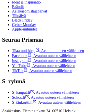
Ideat ja inspiraatio
Brändit
Asiakasomistajapäivät
Tilipäivä
Black Friday
Cyber Monday
Apple-uutuudet
Seuraa Prismaa
Tilaa uutiskirje
,
Avautuu uuteen välilehteen
Facebook
,
Avautuu uuteen välilehteen
Instagram
,
Avautuu uuteen välilehteen
YouTube
,
Avautuu uuteen välilehteen
TikTok
,
Avautuu uuteen välilehteen
S–ryhmä
S–kaupat.fi
,
Avautuu uuteen välilehteen
Sokos.fi
,
Avautuu uuteen välilehteen
S-Etukortti.fi
,
Avautuu uuteen välilehteen
Ässäkeskus, Fleminginkatu 34, 00510 Helsinki