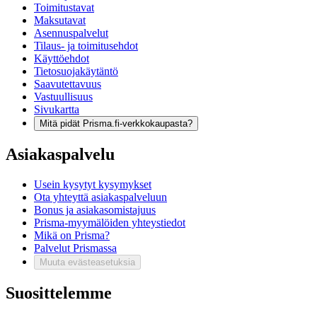
Toimitustavat
Maksutavat
Asennuspalvelut
Tilaus- ja toimitusehdot
Käyttöehdot
Tietosuojakäytäntö
Saavutettavuus
Vastuullisuus
Sivukartta
Mitä pidät Prisma.fi-verkkokaupasta?
Asiakaspalvelu
Usein kysytyt kysymykset
Ota yhteyttä asiakaspalveluun
Bonus ja asiakasomistajuus
Prisma-myymälöiden yhteystiedot
Mikä on Prisma?
Palvelut Prismassa
Muuta evästeasetuksia
Suosittelemme