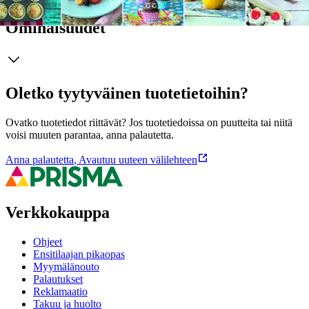
Ominaisuudet
Oletko tyytyväinen tuotetietoihin?
Ovatko tuotetiedot riittävät? Jos tuotetiedoissa on puutteita tai niitä
voisi muuten parantaa, anna palautetta.
Anna palautetta
,
Avautuu uuteen välilehteen
Verkkokauppa
Ohjeet
Ensitilaajan pikaopas
Myymälänouto
Palautukset
Reklamaatio
Takuu ja huolto