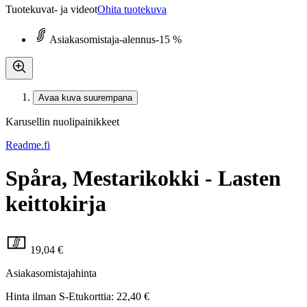
Tuotekuvat- ja videot
Ohita tuotekuva
Asiakasomistaja-alennus
-15 %
Avaa kuva suurempana
Karusellin nuolipainikkeet
Readme.fi
Spåra, Mestarikokki - Lasten
keittokirja
19,04 €
Asiakasomistajahinta
Hinta ilman S-Etukorttia:
22,40 €