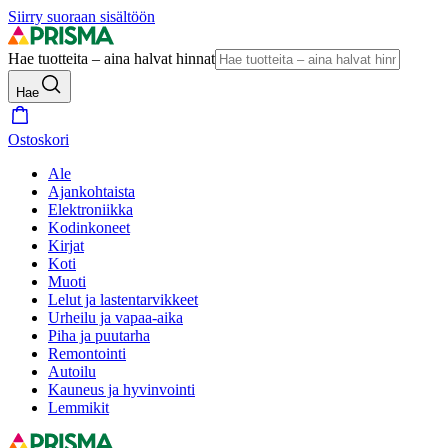
Siirry suoraan sisältöön
Hae tuotteita – aina halvat hinnat
Hae
Ostoskori
Ale
Ajankohtaista
Elektroniikka
Kodinkoneet
Kirjat
Koti
Muoti
Lelut ja lastentarvikkeet
Urheilu ja vapaa-aika
Piha ja puutarha
Remontointi
Autoilu
Kauneus ja hyvinvointi
Lemmikit