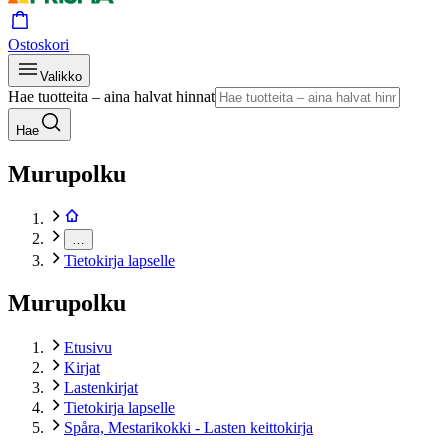
Ostoskori
Valikko
Hae tuotteita – aina halvat hinnat
Hae
Murupolku
…
Tietokirja lapselle
Murupolku
Etusivu
Kirjat
Lastenkirjat
Tietokirja lapselle
Spåra, Mestarikokki - Lasten keittokirja