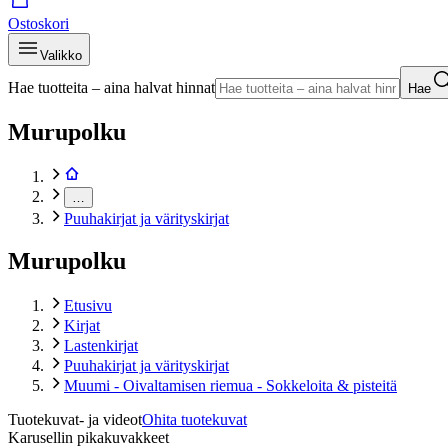
Ostoskori
Valikko
Hae tuotteita – aina halvat hinnat
Hae
Murupolku
…
Puuhakirjat ja värityskirjat
Murupolku
Etusivu
Kirjat
Lastenkirjat
Puuhakirjat ja värityskirjat
Muumi - Oivaltamisen riemua - Sokkeloita & pisteitä
Tuotekuvat- ja videot
Ohita tuotekuvat
Karusellin pikakuvakkeet