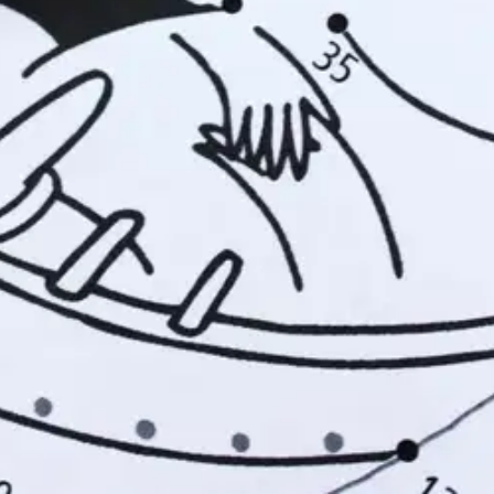
Sokkeloita & pisteitä
stin pakettiautomaattiin tai palvelupisteesee