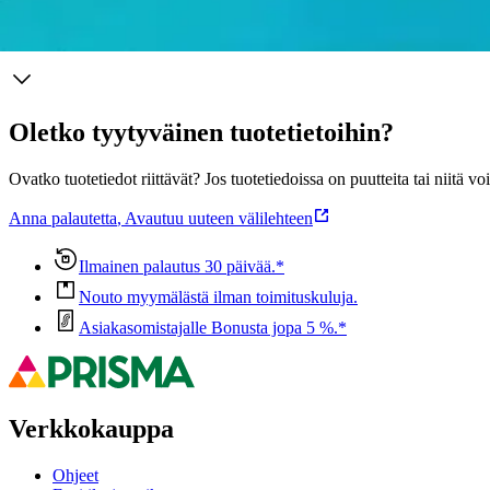
Ominaisuudet
Oletko tyytyväinen tuotetietoihin?
Ovatko tuotetiedot riittävät? Jos tuotetiedoissa on puutteita tai niitä v
Anna palautetta
,
Avautuu uuteen välilehteen
Ilmainen palautus 30 päivää.*
Nouto myymälästä ilman toimituskuluja.
Asiakasomistajalle Bonusta jopa 5 %.*
Verkkokauppa
Ohjeet