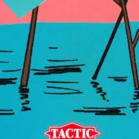
hakirjaan on pakattu roppakaupalla kiperiä sokkeloita ja hoksottimia 
lä! Ratkaise kaikki sokkelot. Tässä puuhakirjassa on huikean monta piste
stäville. Lähde mukaan seikkailuun! Ikäsuositus: 3+ v.