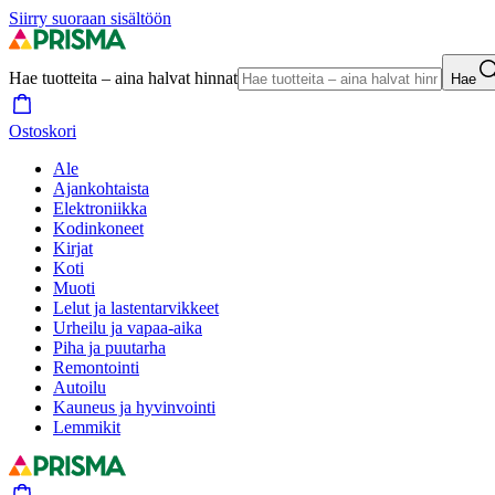
Siirry suoraan sisältöön
Hae tuotteita – aina halvat hinnat
Hae
Ostoskori
Ale
Ajankohtaista
Elektroniikka
Kodinkoneet
Kirjat
Koti
Muoti
Lelut ja lastentarvikkeet
Urheilu ja vapaa-aika
Piha ja puutarha
Remontointi
Autoilu
Kauneus ja hyvinvointi
Lemmikit