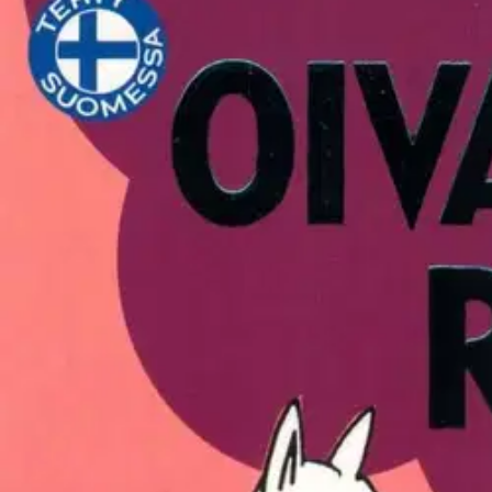
Asiakasomistaja-alennus
-15 %
Avaa kuva suurempana
Avaa kuva suurempana
Avaa kuva suurempana
Avaa kuva suurempana
Karusellin nuolipainikkeet
Seuraava
Karusellin pikakuvakkeet