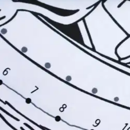
Tactic
Muumi - Oivaltamisen riemua - 
7,35 €
Asiakasomistajahinta
Hinta ilman S-Etukorttia:
8,65 €
Verkkokaupan hinta
Valitse toimitustapa
Nouto myymälästä
Toimitus
Ei saatavilla
Kotiin tai noutopisteeseen
Alk. 0 €
Ilmainen toimitus yli 100 €:n tilauksille Po