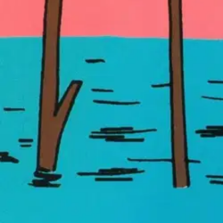
Etu ei koske Suuri‑lisäpalvelulla toimitettavia tuotteita.
Tarkista myymäläsaatavuus
Ei saatavilla
Tuotekuvaus
On aika hieroa älynystyröitä muumien mainiossa seurassa! Paksuun puu
hilpeiden asukkaiden kanssa! Yhdistä pisteet piirtämällä ja värittämäl
tehtäviä 3+ -ikäisille – oivaltamisen riemua kaikenikäisille muumien y