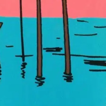
vaativia pisteestä pisteeseen -tehtäviä. Pidä hauskaa Muumilaakson
- ja sokkelotehtävää – yhdistele, väritä, löydä! Sopivan helppoja