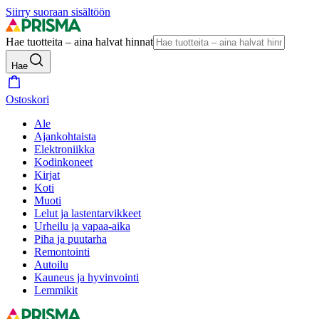
Siirry suoraan sisältöön
Hae tuotteita – aina halvat hinnat
Hae
Ostoskori
Ale
Ajankohtaista
Elektroniikka
Kodinkoneet
Kirjat
Koti
Muoti
Lelut ja lastentarvikkeet
Urheilu ja vapaa-aika
Piha ja puutarha
Remontointi
Autoilu
Kauneus ja hyvinvointi
Lemmikit