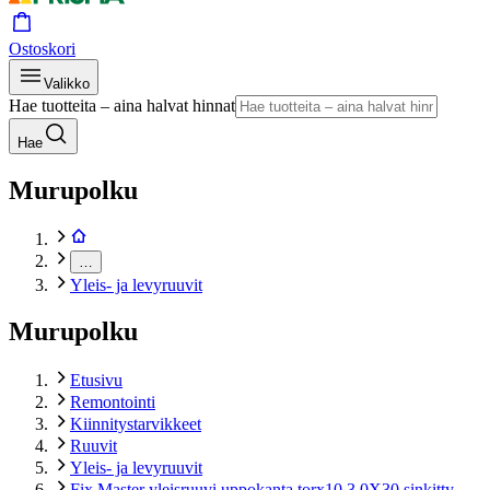
Ostoskori
Valikko
Hae tuotteita – aina halvat hinnat
Hae
Murupolku
…
Yleis- ja levyruuvit
Murupolku
Etusivu
Remontointi
Kiinnitystarvikkeet
Ruuvit
Yleis- ja levyruuvit
Fix Master yleisruuvi uppokanta torx10 3,0X30 sinkitty