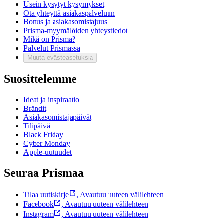
Usein kysytyt kysymykset
Ota yhteyttä asiakaspalveluun
Bonus ja asiakasomistajuus
Prisma-myymälöiden yhteystiedot
Mikä on Prisma?
Palvelut Prismassa
Muuta evästeasetuksia
Suosittelemme
Ideat ja inspiraatio
Brändit
Asiakasomistajapäivät
Tilipäivä
Black Friday
Cyber Monday
Apple-uutuudet
Seuraa Prismaa
Tilaa uutiskirje
,
Avautuu uuteen välilehteen
Facebook
,
Avautuu uuteen välilehteen
Instagram
,
Avautuu uuteen välilehteen