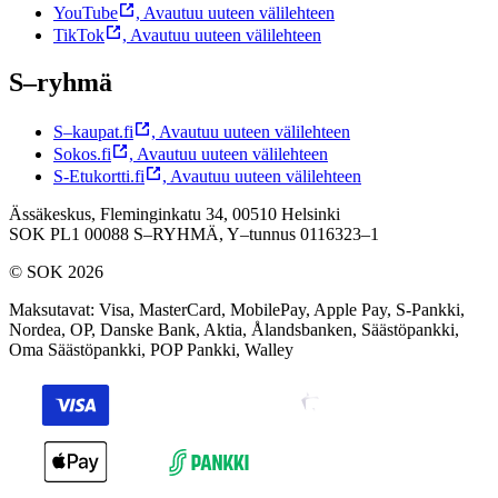
YouTube
,
Avautuu uuteen välilehteen
TikTok
,
Avautuu uuteen välilehteen
S–ryhmä
S–kaupat.fi
,
Avautuu uuteen välilehteen
Sokos.fi
,
Avautuu uuteen välilehteen
S-Etukortti.fi
,
Avautuu uuteen välilehteen
Ässäkeskus, Fleminginkatu 34, 00510 Helsinki
SOK PL1 00088 S–RYHMÄ,
Y–tunnus 0116323–1
© SOK 2026
Maksutavat
:
Visa, MasterCard, MobilePay, Apple Pay, S-Pankki,
Nordea, OP, Danske Bank, Aktia, Ålandsbanken, Säästöpankki,
Oma Säästöpankki, POP Pankki, Walley