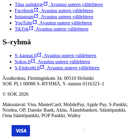
Tilaa uutiskirje
,
Avautuu uuteen välilehteen
Facebook
,
Avautuu uuteen välilehteen
Instagram
,
Avautuu uuteen välilehteen
YouTube
,
Avautuu uuteen välilehteen
TikTok
,
Avautuu uuteen välilehteen
S–ryhmä
S–kaupat.fi
,
Avautuu uuteen välilehteen
Sokos.fi
,
Avautuu uuteen välilehteen
S-Etukortti.fi
,
Avautuu uuteen välilehteen
Ässäkeskus, Fleminginkatu 34, 00510 Helsinki
SOK PL1 00088 S–RYHMÄ,
Y–tunnus 0116323–1
© SOK 2026
Maksutavat
:
Visa, MasterCard, MobilePay, Apple Pay, S-Pankki,
Nordea, OP, Danske Bank, Aktia, Ålandsbanken, Säästöpankki,
Oma Säästöpankki, POP Pankki, Walley