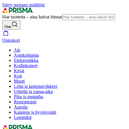
Siirry suoraan sisältöön
Hae tuotteita – aina halvat hinnat
Hae
Ostoskori
Ale
Ajankohtaista
Elektroniikka
Kodinkoneet
Kirjat
Koti
Muoti
Lelut ja lastentarvikkeet
Urheilu ja vapaa-aika
Piha ja puutarha
Remontointi
Autoilu
Kauneus ja hyvinvointi
Lemmikit