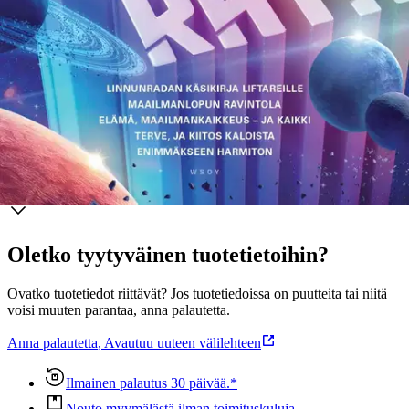
innokas kirjoittaja: legenda kertoo hänen lukittautuneen kolmeksi
viikoksi hotellihuoneeseen kustannustoimittajansa kanssa
saadakseen Linnunradan neljännen osan Terve, ja kiitos kaloista
valmiiksi. Adamsin kirjallinen perintö näkyy lukuisten nykypäivän
fantasia- ja science fiction -kirjailijoiden tyylissä.
Näytä lisää
tuotekuvausta
Ominaisuudet
Oletko tyytyväinen tuotetietoihin?
Ovatko tuotetiedot riittävät? Jos tuotetiedoissa on puutteita tai niitä
voisi muuten parantaa, anna palautetta.
Anna palautetta
,
Avautuu uuteen välilehteen
Ilmainen palautus 30 päivää.*
Nouto myymälästä ilman toimituskuluja.