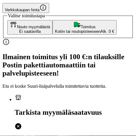
Verkkokaupan hinta
Valitse toimitustapa
Nouto myymälästä
Toimitus
Ei saatavilla
Kotiin tai noutopisteeseen
Alk. 0 €
Ilmainen toimitus yli 100 €:n tilauksille
Postin pakettiautomaattiin tai
palvelupisteeseen!
Etu ei koske Suuri‑lisäpalvelulla toimitettavia tuotteita.
Tarkista myymäläsaatavuus