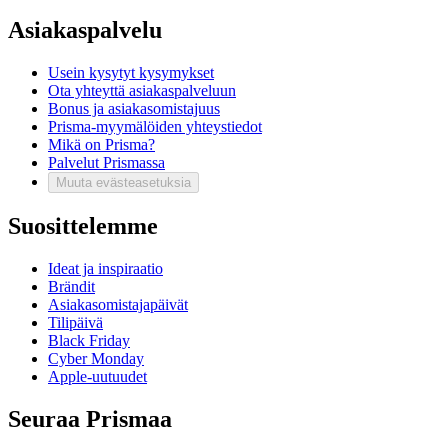
Asiakaspalvelu
Usein kysytyt kysymykset
Ota yhteyttä asiakaspalveluun
Bonus ja asiakasomistajuus
Prisma-myymälöiden yhteystiedot
Mikä on Prisma?
Palvelut Prismassa
Muuta evästeasetuksia
Suosittelemme
Ideat ja inspiraatio
Brändit
Asiakasomistajapäivät
Tilipäivä
Black Friday
Cyber Monday
Apple-uutuudet
Seuraa Prismaa