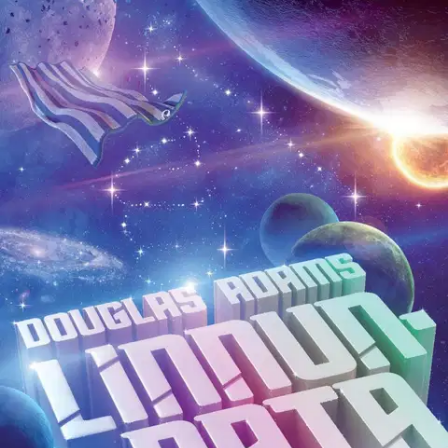
Ei saatavilla
Tuotekuvaus
"Älä hätäile. Maapallo tuhotaan tänään." Onko se lintu? Onko se
lentokone? Onko se science fictionin ehdottomin kulttiklassikko,
räävittömin parodia, vai molempia? Peukalo pystyyn ja Linnunradan
laitaan! Kovakantinen laitos kerää yhteen scifiklassikko Linnunrata-
trilogian kaikki viisi osaa epäonnisesta alusta surulliseen loppuun
saakka, kun Arthur Dent, Ford Prefect ja muut tutut ja tuntemattomat
hahmot seikkailevat pyyhe mukanaan pitkin galakseja.
Tämä teos on
hauskempi kuin Psyko, jännittävämpi kuin veroilmoituksen
täyttöopas, lyhyempi kuin Sota ja rauha! Sisältää teokset
Linnunradan käsikirja liftareille, Maailmanlopun ravintola, Elämä,
maailmankaikkeus – ja kaikki, Enimmäkseen harmiton ja Terve, ja
kiitos kaloista. Douglas Adams (1952–2001) oli tieteiskirjallisuuden
ja brittiläisen, mustaakin kuivemman huumorin kärkinimiä. Hän loi
Linnunradan käsikirjan ensin BBC:n kuunnelmaksi ja muokkasi
siitä myöhemmin romaanisarjan, josta on nähty myös dramatisointi
poikineen. Adams oli innokas tietokoneharrastaja ja vähemmän