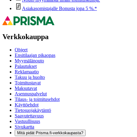
Asiakasomistajalle Bonusta jopa 5 %.*
Verkkokauppa
Ohjeet
Ensitilaajan pikaopas
Myymälänouto
Palautukset
Reklamaatio
Takuu ja huolto
Toimitustavat
Maksutavat
Asennuspalvelut
Tilaus- ja toimitusehdot
Käyttöehdot
Tietosuojakäytäntö
Saavutettavuus
Vastuullisuus
Sivukartta
Mitä pidät Prisma.fi-verkkokaupasta?