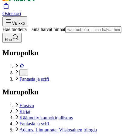
Ostoskori
Valikko
Hae tuotteita – aina halvat hinnat
Hae
Murupolku
…
Fantasia ja scifi
Murupolku
Etusivu
Kirjat
Käännetty kaunokirjallisuus
Fantasia ja scifi
Adams, Linnunrata. Viisiosainen trilogia