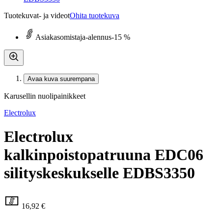
Tuotekuvat- ja videot
Ohita tuotekuva
Asiakasomistaja-alennus
-15 %
Avaa kuva suurempana
Karusellin nuolipainikkeet
Electrolux
Electrolux
kalkinpoistopatruuna EDC06
silityskeskukselle EDBS3350
16,92 €