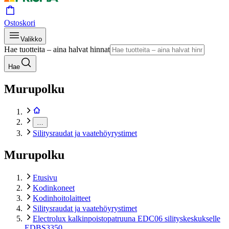
Ostoskori
Valikko
Hae tuotteita – aina halvat hinnat
Hae
Murupolku
…
Silitysraudat ja vaatehöyrystimet
Murupolku
Etusivu
Kodinkoneet
Kodinhoitolaitteet
Silitysraudat ja vaatehöyrystimet
Electrolux kalkinpoistopatruuna EDC06 silityskeskukselle
EDBS3350