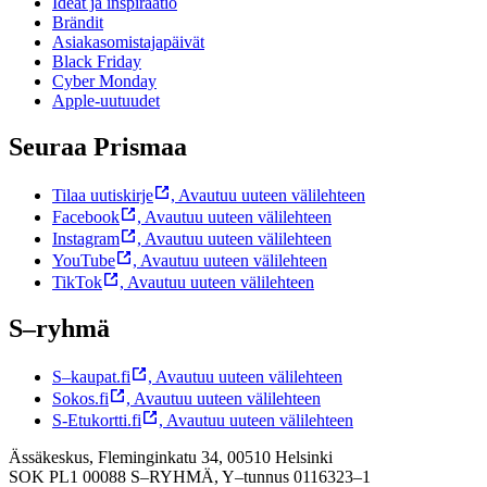
Ideat ja inspiraatio
Brändit
Asiakasomistajapäivät
Black Friday
Cyber Monday
Apple-uutuudet
Seuraa Prismaa
Tilaa uutiskirje
,
Avautuu uuteen välilehteen
Facebook
,
Avautuu uuteen välilehteen
Instagram
,
Avautuu uuteen välilehteen
YouTube
,
Avautuu uuteen välilehteen
TikTok
,
Avautuu uuteen välilehteen
S–ryhmä
S–kaupat.fi
,
Avautuu uuteen välilehteen
Sokos.fi
,
Avautuu uuteen välilehteen
S-Etukortti.fi
,
Avautuu uuteen välilehteen
Ässäkeskus, Fleminginkatu 34, 00510 Helsinki
SOK PL1 00088 S–RYHMÄ,
Y–tunnus 0116323–1