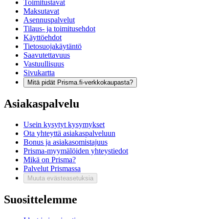
Toimitustavat
Maksutavat
Asennuspalvelut
Tilaus- ja toimitusehdot
Käyttöehdot
Tietosuojakäytäntö
Saavutettavuus
Vastuullisuus
Sivukartta
Mitä pidät Prisma.fi-verkkokaupasta?
Asiakaspalvelu
Usein kysytyt kysymykset
Ota yhteyttä asiakaspalveluun
Bonus ja asiakasomistajuus
Prisma-myymälöiden yhteystiedot
Mikä on Prisma?
Palvelut Prismassa
Muuta evästeasetuksia
Suosittelemme