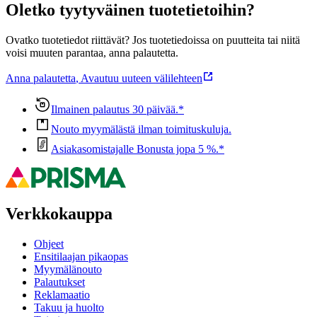
Oletko tyytyväinen tuotetietoihin?
Ovatko tuotetiedot riittävät? Jos tuotetiedoissa on puutteita tai niitä
voisi muuten parantaa, anna palautetta.
Anna palautetta
,
Avautuu uuteen välilehteen
Ilmainen palautus 30 päivää.*
Nouto myymälästä ilman toimituskuluja.
Asiakasomistajalle Bonusta jopa 5 %.*
Verkkokauppa
Ohjeet
Ensitilaajan pikaopas
Myymälänouto
Palautukset
Reklamaatio
Takuu ja huolto