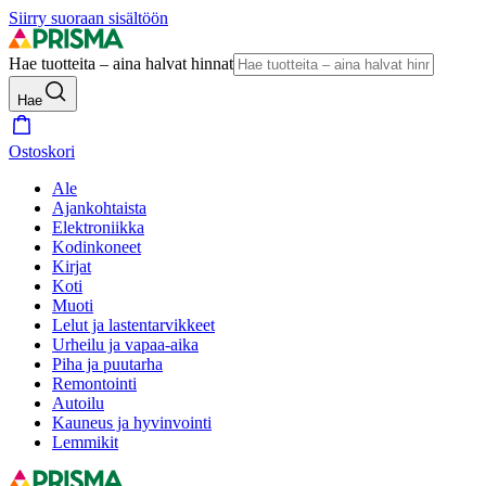
Siirry suoraan sisältöön
Hae tuotteita – aina halvat hinnat
Hae
Ostoskori
Ale
Ajankohtaista
Elektroniikka
Kodinkoneet
Kirjat
Koti
Muoti
Lelut ja lastentarvikkeet
Urheilu ja vapaa-aika
Piha ja puutarha
Remontointi
Autoilu
Kauneus ja hyvinvointi
Lemmikit