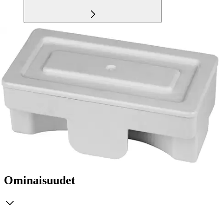
Tuotekuvaus
Kalkinpoistopatruuna ELECTROLUX-höyrysilityskeskukselle
EDBS3350. Ehdoton lisäosa höyrysilityskeskuksen priimakunnossa
pitämiseksi ja erinomaisen tehon säilyttämiseksi! Takaa täydellisen
höyryntuoton ja estää kalkkijälkien syntymistä vaatteisiin. Pakkaus
sisältää kaksi kalkinpoistopatruunaa. Veden kovuudesta riippuen
yksi patruuna kestää noin 3 kuukautta
Ominaisuudet