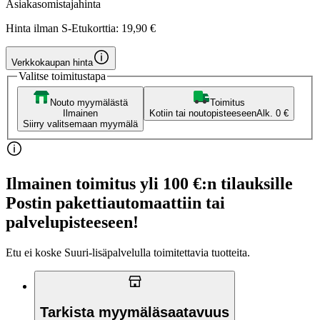
Asiakasomistajahinta
Hinta ilman S-Etukorttia:
19,90 €
Verkkokaupan hinta
Valitse toimitustapa
Nouto myymälästä
Toimitus
Ilmainen
Kotiin tai noutopisteeseen
Alk. 0 €
Siirry valitsemaan myymälä
Ilmainen toimitus yli 100 €:n tilauksille
Postin pakettiautomaattiin tai
palvelupisteeseen!
Etu ei koske Suuri‑lisäpalvelulla toimitettavia tuotteita.
Tarkista myymäläsaatavuus