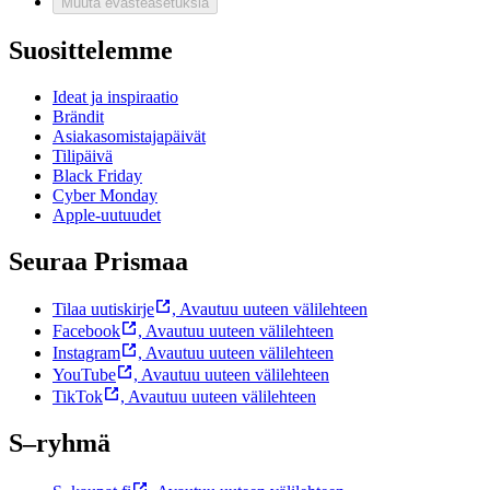
Muuta evästeasetuksia
Suosittelemme
Ideat ja inspiraatio
Brändit
Asiakasomistajapäivät
Tilipäivä
Black Friday
Cyber Monday
Apple-uutuudet
Seuraa Prismaa
Tilaa uutiskirje
,
Avautuu uuteen välilehteen
Facebook
,
Avautuu uuteen välilehteen
Instagram
,
Avautuu uuteen välilehteen
YouTube
,
Avautuu uuteen välilehteen
TikTok
,
Avautuu uuteen välilehteen
S–ryhmä