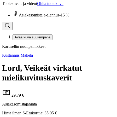
Tuotekuvat- ja videot
Ohita tuotekuva
Asiakasomistaja-alennus
-15 %
Avaa kuva suurempana
Karusellin nuolipainikkeet
Kustannus Mäkelä
Lord, Veikeät virkatut
mielikuvituskaverit
29,79 €
Asiakasomistajahinta
Hinta ilman S-Etukorttia:
35,05 €