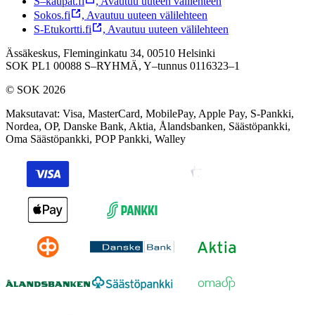
S–kaupat.fi
,
Avautuu uuteen välilehteen
Sokos.fi
,
Avautuu uuteen välilehteen
S-Etukortti.fi
,
Avautuu uuteen välilehteen
Ässäkeskus, Fleminginkatu 34, 00510 Helsinki
SOK PL1 00088 S–RYHMÄ,
Y–tunnus 0116323–1
© SOK 2026
Maksutavat
:
Visa, MasterCard, MobilePay, Apple Pay, S-Pankki,
Nordea, OP, Danske Bank, Aktia, Ålandsbanken, Säästöpankki,
Oma Säästöpankki, POP Pankki, Walley