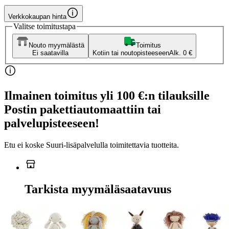
Verkkokaupan hinta
Valitse toimitustapa
Nouto myymälästä
Toimitus
Ei saatavilla
Kotiin tai noutopisteeseen
Alk. 0 €
Ilmainen toimitus yli 100 €:n tilauksille
Postin pakettiautomaattiin tai
palvelupisteeseen!
Etu ei koske Suuri‑lisäpalvelulla toimitettavia tuotteita.
Tarkista myymäläsaatavuus