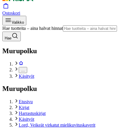
Ostoskori
Valikko
Hae tuotteita – aina halvat hinnat
Hae
Murupolku
…
Käsityöt
Murupolku
Etusivu
Kirjat
Harrastuskirjat
Käsityöt
Lord, Veikeät virkatut mielikuvituskaverit