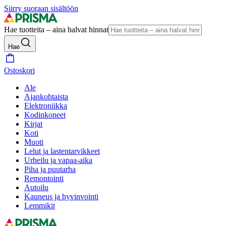
Siirry suoraan sisältöön
Hae tuotteita – aina halvat hinnat
Hae
Ostoskori
Ale
Ajankohtaista
Elektroniikka
Kodinkoneet
Kirjat
Koti
Muoti
Lelut ja lastentarvikkeet
Urheilu ja vapaa-aika
Piha ja puutarha
Remontointi
Autoilu
Kauneus ja hyvinvointi
Lemmikit