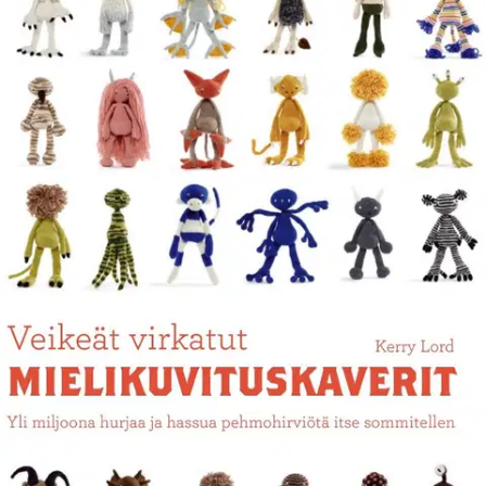
Ei saatavilla
Tuotekuvaus
Virkattuja pehmoja oman mielikuvituksen uumenista. Oletko
koskaan kuvitellut, miltä kotipuutarhasi perukoilla piileksivä otus tai
pyykinpesukoneessasi asustava sukkamonsteri näyttävät? Tästä
kirjasta löytyy malli, joka luultavasti osuu aika lähelle, kuvitteletpa
mitä tahansa. Mukana on lähes rajaton määrä ohjeita virkattuihin
mielikuvitushahmoihin.
Osa kirjan sivuista on leikattu kolmeen
osaan, joten voit suunnitella oman hahmosi sommittelemalla osista -
päästä, keskiosasta ja jaloista - erilaisia kokonaisuuksia. Mallit
jakautuvat taitotasoihin, mutta ne kaikki toteutetaan perussilmukoilla
ja -tekniikoilla. Niihin annetaan selkeät ohjeet, joten kirja sopii myös
aloitteleville virkkaajille.
Näytä lisää
tuotekuvausta