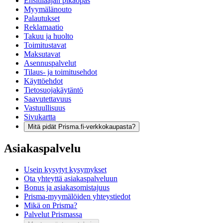
Ensitilaajan pikaopas
Myymälänouto
Palautukset
Reklamaatio
Takuu ja huolto
Toimitustavat
Maksutavat
Asennuspalvelut
Tilaus- ja toimitusehdot
Käyttöehdot
Tietosuojakäytäntö
Saavutettavuus
Vastuullisuus
Sivukartta
Mitä pidät Prisma.fi-verkkokaupasta?
Asiakaspalvelu
Usein kysytyt kysymykset
Ota yhteyttä asiakaspalveluun
Bonus ja asiakasomistajuus
Prisma-myymälöiden yhteystiedot
Mikä on Prisma?
Palvelut Prismassa