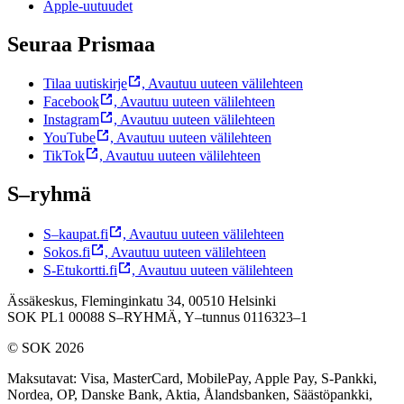
Apple-uutuudet
Seuraa Prismaa
Tilaa uutiskirje
,
Avautuu uuteen välilehteen
Facebook
,
Avautuu uuteen välilehteen
Instagram
,
Avautuu uuteen välilehteen
YouTube
,
Avautuu uuteen välilehteen
TikTok
,
Avautuu uuteen välilehteen
S–ryhmä
S–kaupat.fi
,
Avautuu uuteen välilehteen
Sokos.fi
,
Avautuu uuteen välilehteen
S-Etukortti.fi
,
Avautuu uuteen välilehteen
Ässäkeskus, Fleminginkatu 34, 00510 Helsinki
SOK PL1 00088 S–RYHMÄ,
Y–tunnus 0116323–1
© SOK 2026
Maksutavat
:
Visa, MasterCard, MobilePay, Apple Pay, S-Pankki,
Nordea, OP, Danske Bank, Aktia, Ålandsbanken, Säästöpankki,