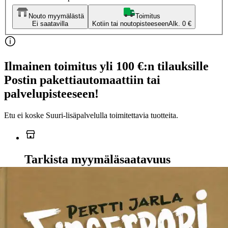
Nouto myymälästä
Toimitus
Ei saatavilla
Kotiin tai noutopisteeseen
Alk. 0 €
Ilmainen toimitus yli 100 €:n tilauksille
Postin pakettiautomaattiin tai
palvelupisteeseen!
Etu ei koske Suuri‑lisäpalvelulla toimitettavia tuotteita.
Tarkista myymäläsaatavuus
Ei saatavilla