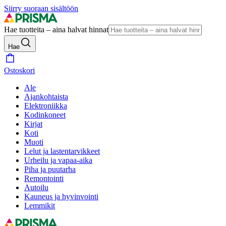
Siirry suoraan sisältöön
Hae tuotteita – aina halvat hinnat
Hae
Ostoskori
Ale
Ajankohtaista
Elektroniikka
Kodinkoneet
Kirjat
Koti
Muoti
Lelut ja lastentarvikkeet
Urheilu ja vapaa-aika
Piha ja puutarha
Remontointi
Autoilu
Kauneus ja hyvinvointi
Lemmikit