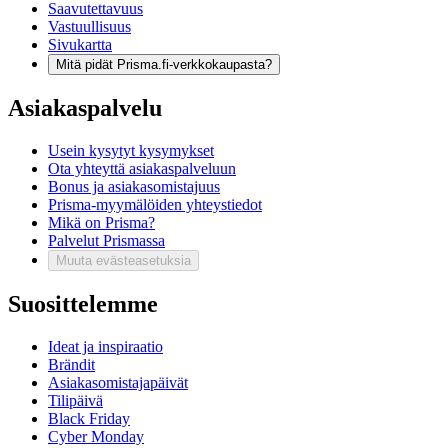
Saavutettavuus
Vastuullisuus
Sivukartta
Mitä pidät Prisma.fi-verkkokaupasta?
Asiakaspalvelu
Usein kysytyt kysymykset
Ota yhteyttä asiakaspalveluun
Bonus ja asiakasomistajuus
Prisma-myymälöiden yhteystiedot
Mikä on Prisma?
Palvelut Prismassa
Muuta evästeasetuksia
Suosittelemme
Ideat ja inspiraatio
Brändit
Asiakasomistajapäivät
Tilipäivä
Black Friday
Cyber Monday