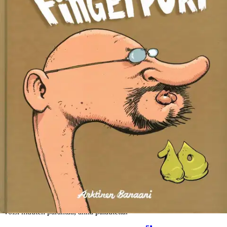
Tuotekuvaus
Kymmenen vuotta on paasattu, että Pertti Jarlan Fingerpori on aivan
naurettava sarja. Nauraminen jatkuu edelleen, vaikka juhlavan
Fingerpori 10 -kirjan kantta koristaakin suorastaan kieron virkamies
Jorma Suoron naama. Jarla on jälleen valikoinut parhaat puujalat
vuoden Fingerpori-stripeistä.
Ominaisuudet
Oletko tyytyväinen tuotetietoihin?
Ovatko tuotetiedot riittävät? Jos tuotetiedoissa on puutteita tai niitä
voisi muuten parantaa, anna palautetta.