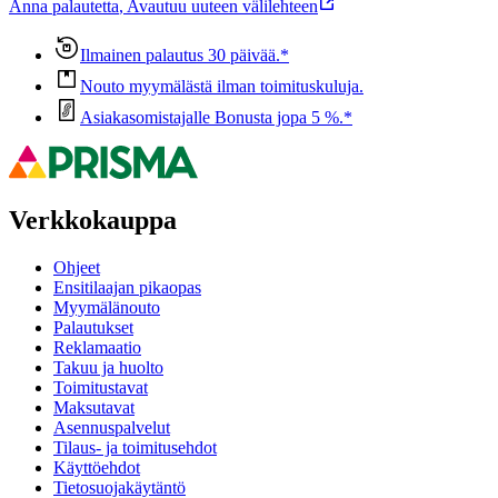
Anna palautetta
,
Avautuu uuteen välilehteen
Ilmainen palautus 30 päivää.*
Nouto myymälästä ilman toimituskuluja.
Asiakasomistajalle Bonusta jopa 5 %.*
Verkkokauppa
Ohjeet
Ensitilaajan pikaopas
Myymälänouto
Palautukset
Reklamaatio
Takuu ja huolto
Toimitustavat
Maksutavat
Asennuspalvelut
Tilaus- ja toimitusehdot
Käyttöehdot
Tietosuojakäytäntö