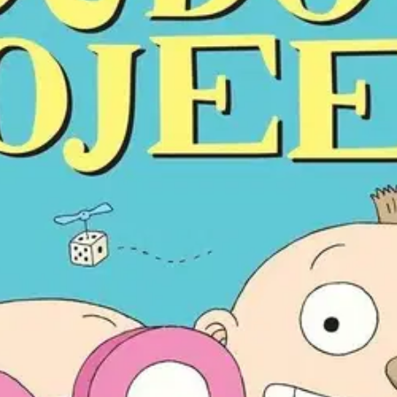
stin pakettiautomaattiin tai palvelupisteesee