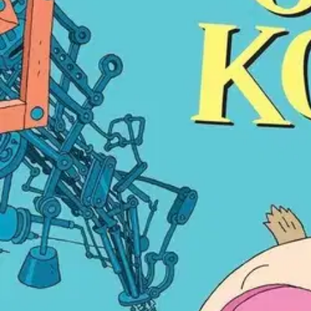
Nouto myymälästä
Toimitus
Ei saatavilla
Ei saatavilla
Ilmainen toimitus yli 100 €:n tilauksille Po
Etu ei koske Suuri‑lisäpalvelulla toimitettavia tuotteita.
Tarkista myymäläsaatavuus
Ei saatavilla
Tuotekuvaus