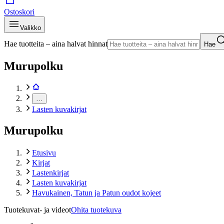
Ostoskori
Valikko
Hae tuotteita – aina halvat hinnat
Hae
Murupolku
…
Lasten kuvakirjat
Murupolku
Etusivu
Kirjat
Lastenkirjat
Lasten kuvakirjat
Havukainen, Tatun ja Patun oudot kojeet
Tuotekuvat- ja videot
Ohita tuotekuva