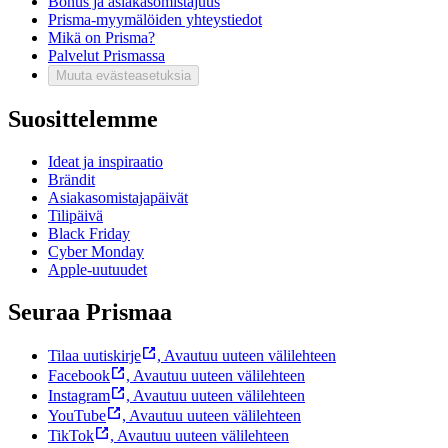
Bonus ja asiakasomistajuus
Prisma-myymälöiden yhteystiedot
Mikä on Prisma?
Palvelut Prismassa
Muuta evästeasetuksia
Suosittelemme
Ideat ja inspiraatio
Brändit
Asiakasomistajapäivät
Tilipäivä
Black Friday
Cyber Monday
Apple-uutuudet
Seuraa Prismaa
Tilaa uutiskirje
,
Avautuu uuteen välilehteen
Facebook
,
Avautuu uuteen välilehteen
Instagram
,
Avautuu uuteen välilehteen
YouTube
,
Avautuu uuteen välilehteen
TikTok
,
Avautuu uuteen välilehteen