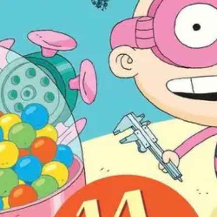
Hulvattomat Outolan pojat ilahduttavat kojeillaan niin lapsia kun insin
lapsiperhe ei tule toimeen. Vai selviääkö joku ilman aamutoimiautomaat
Patu Helsingissä ylsi Finlandia Junior -ehdokkaaksi 2003.
Kirjasta Ta
eliittiä. Yksityiskohtien runsaus, huumori ja onnistunut tyylittely ta
Keskisuomalainen.
Näytä lisää
tuotekuvausta
Ominaisuudet
Oletko tyytyväinen tuotetietoihin?
Ovatko tuotetiedot riittävät? Jos tuotetiedoissa on puutteita tai niitä v
Anna palautetta
,
Avautuu uuteen välilehteen