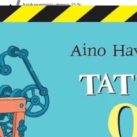
Asiakasomistaja-alennus
-15 %
Avaa kuva suurempana
Karusellin nuolipainikkeet
Otava
Havukainen, Tatun ja Patun oud
16,96 €
Asiakasomistajahinta
Hinta ilman S-Etukorttia:
19,95 €
Verkkokaupan hinta
Valitse toimitustapa