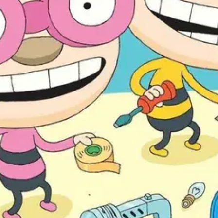
ööri-isiä! Vauhdikkaat veljekset Tatu ja Patu rakentavat neljätoista out
tia, lätäköntekokonetta, inhokkiruokailmaisinta, jäätelöpallopeliä, karva
tu ja Patu päiväkodissa (2004) kirjoitettiin mm. näin: "Tatu ja Patu - ol
kaavat loistavan lopputuloksen." - Kainuun Sanomat. "Jälleen ehtymätön ku
oisi muuten parantaa, anna palautetta.