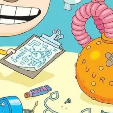
oa mutta järjettömän hyödyllistä vempelettä, joita ilman yksikään
nlisääjää, pipertäjää tai mörkökarkotinta? Palkitun tekijäparin Tatu ja
ette ihania. Aino Havukaisen ja Sami Toivosen kuvakirjat ovat lajinsa
vallinen aarrearkku raikkaan ja rönsyilevän tyylin ystäville." -