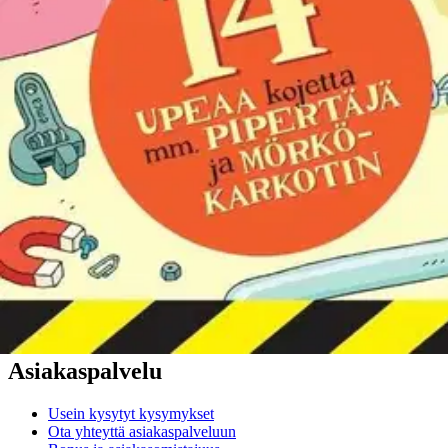
Verkkokauppa
Ohjeet
Ensitilaajan pikaopas
Myymälänouto
Palautukset
Reklamaatio
Takuu ja huolto
Toimitustavat
Maksutavat
Asennuspalvelut
Tilaus- ja toimitusehdot
Käyttöehdot
Tietosuojakäytäntö
Saavutettavuus
Vastuullisuus
Sivukartta
Mitä pidät Prisma.fi-verkkokaupasta?
Asiakaspalvelu
Usein kysytyt kysymykset
Ota yhteyttä asiakaspalveluun