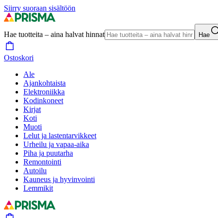
Siirry suoraan sisältöön
Hae tuotteita – aina halvat hinnat
Hae
Ostoskori
Ale
Ajankohtaista
Elektroniikka
Kodinkoneet
Kirjat
Koti
Muoti
Lelut ja lastentarvikkeet
Urheilu ja vapaa-aika
Piha ja puutarha
Remontointi
Autoilu
Kauneus ja hyvinvointi
Lemmikit