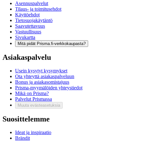
Asennuspalvelut
Tilaus- ja toimitusehdot
Käyttöehdot
Tietosuojakäytäntö
Saavutettavuus
Vastuullisuus
Sivukartta
Mitä pidät Prisma.fi-verkkokaupasta?
Asiakaspalvelu
Usein kysytyt kysymykset
Ota yhteyttä asiakaspalveluun
Bonus ja asiakasomistajuus
Prisma-myymälöiden yhteystiedot
Mikä on Prisma?
Palvelut Prismassa
Muuta evästeasetuksia
Suosittelemme
Ideat ja inspiraatio
Brändit