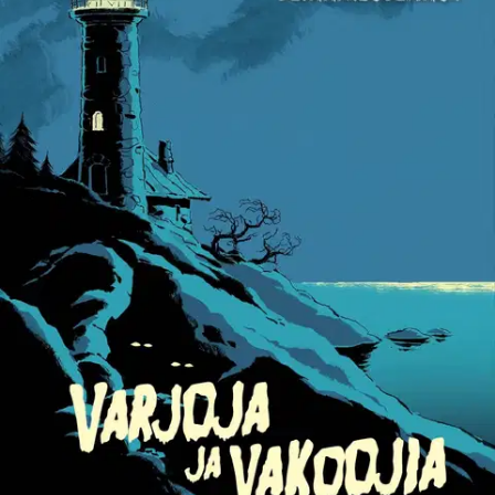
Ei saatavilla
Tuotekuvaus
Saaristoon sijoittuvan vetävän sarjan avaus! Serkukset ratkaisevat
arvoitusta Viisikkojen hengessä. Mitä syntyy, kun neljä serkusta ja
kissa lähetetään lomalle pieneen Uikkusaareen boheemin tädin
hoteisiin? Seikkailu tietenkin! Julia ja hänen pikkusiskonsa Pörri
eivät ole vuosikausiin nähneet serkkuaan Joria, eivät liioin Ranskan-
serkkuaan Alexia, joka yllättää kaikki erinomaisilla
kokkaustaidoillaan.
Serkuslauma hitsautuu lopullisesti yhteen, kun
Frida-täti joutuu matkustamaan saaresta pariksi päiväksi mantereelle.
Alkaa tapahtua outoja: aivan kuin tädin pihapiirissä vilahtelisi yöllä
kummallisia hahmoja. Ei kai saaressa kummittele? Vai piileskeleekö
metsässä joku?
Näytä lisää
tuotekuvausta