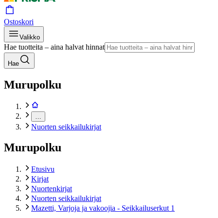
Ostoskori
Valikko
Hae tuotteita – aina halvat hinnat
Hae
Murupolku
…
Nuorten seikkailukirjat
Murupolku
Etusivu
Kirjat
Nuortenkirjat
Nuorten seikkailukirjat
Mazetti, Varjoja ja vakoojia - Seikkailuserkut 1