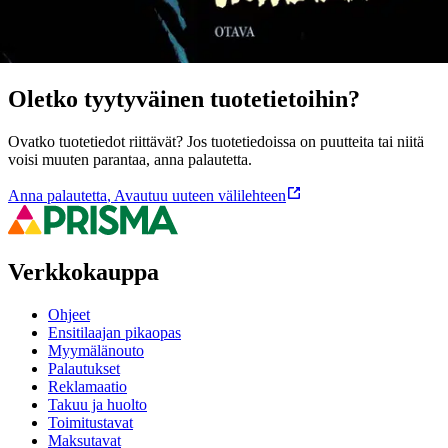
Ominaisuudet
Oletko tyytyväinen tuotetietoihin?
Ovatko tuotetiedot riittävät? Jos tuotetiedoissa on puutteita tai niitä
voisi muuten parantaa, anna palautetta.
Anna palautetta
,
Avautuu uuteen välilehteen
Verkkokauppa
Ohjeet
Ensitilaajan pikaopas
Myymälänouto
Palautukset
Reklamaatio
Takuu ja huolto
Toimitustavat
Maksutavat