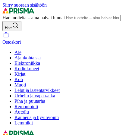
Siirry suoraan sisältöön
Hae tuotteita – aina halvat hinnat
Hae
Ostoskori
Ale
Ajankohtaista
Elektroniikka
Kodinkoneet
Kirjat
Koti
Muoti
Lelut ja lastentarvikkeet
Urheilu ja vapaa-aika
Piha ja puutarha
Remontointi
Autoilu
Kauneus ja hyvinvointi
Lemmikit