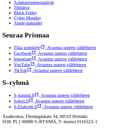
Asiakasomistajapäivät
Tilipäivä
Black Friday
Cyber Monday
Apple-uutuudet
Seuraa Prismaa
Tilaa uutiskirje
,
Avautuu uuteen välilehteen
Facebook
,
Avautuu uuteen välilehteen
Instagram
,
Avautuu uuteen välilehteen
YouTube
,
Avautuu uuteen välilehteen
TikTok
,
Avautuu uuteen välilehteen
S–ryhmä
S–kaupat.fi
,
Avautuu uuteen välilehteen
Sokos.fi
,
Avautuu uuteen välilehteen
S-Etukortti.fi
,
Avautuu uuteen välilehteen
Ässäkeskus, Fleminginkatu 34, 00510 Helsinki
SOK PL1 00088 S–RYHMÄ,
Y–tunnus 0116323–1