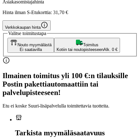
Asiakasomistajahinta
Hinta ilman S-Etukorttia:
31,70 €
Verkkokaupan hinta
Valitse toimitustapa
Nouto myymälästä
Toimitus
Ei saatavilla
Kotiin tai noutopisteeseen
Alk. 0 €
Ilmainen toimitus yli 100 €:n tilauksille
Postin pakettiautomaattiin tai
palvelupisteeseen!
Etu ei koske Suuri‑lisäpalvelulla toimitettavia tuotteita.
Tarkista myymäläsaatavuus