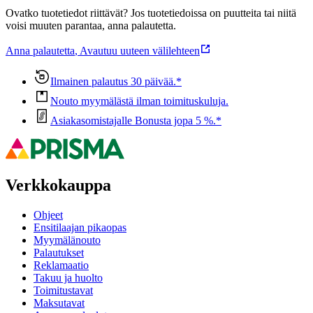
Ovatko tuotetiedot riittävät? Jos tuotetiedoissa on puutteita tai niitä
voisi muuten parantaa, anna palautetta.
Anna palautetta
,
Avautuu uuteen välilehteen
Ilmainen palautus 30 päivää.*
Nouto myymälästä ilman toimituskuluja.
Asiakasomistajalle Bonusta jopa 5 %.*
Verkkokauppa
Ohjeet
Ensitilaajan pikaopas
Myymälänouto
Palautukset
Reklamaatio
Takuu ja huolto
Toimitustavat
Maksutavat