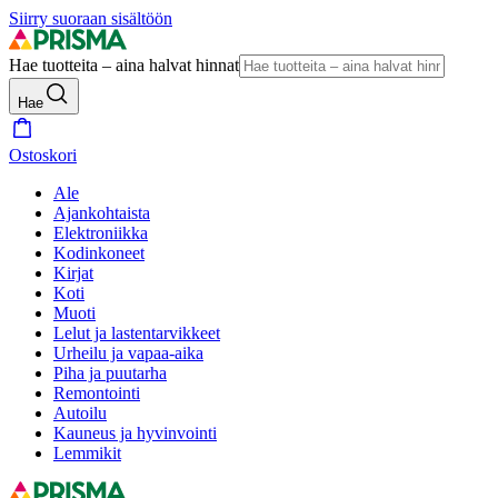
Siirry suoraan sisältöön
Hae tuotteita – aina halvat hinnat
Hae
Ostoskori
Ale
Ajankohtaista
Elektroniikka
Kodinkoneet
Kirjat
Koti
Muoti
Lelut ja lastentarvikkeet
Urheilu ja vapaa-aika
Piha ja puutarha
Remontointi
Autoilu
Kauneus ja hyvinvointi
Lemmikit