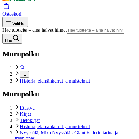
Ostoskori
Valikko
Hae tuotteita – aina halvat hinnat
Hae
Murupolku
…
Historia, elämänkerrat ja muistelmat
Murupolku
Etusivu
Kirjat
Tietokirjat
Historia, elämänkerrat ja muistelmat
Nyyssölä, Mika Nyyssölä - Giant Killerin tarina ja
treeniopas