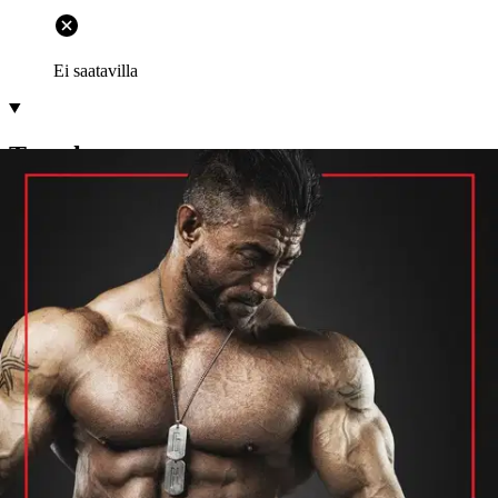
Ei saatavilla
Tuotekuvaus
Mika Nyyssölä, 40, on Suomen tämän hetken valovoimaisin
kehonrakentaja ja kymmenientuhansien nuorten treenaajien
ykkösidoli. Kirja kuvaa Mikan etenemisen nuoresta
harrastevoimailijasta oman lajinsa kehonrakennuksen huipulle ja
Arnold Classic Europe -kilpailun voittajaksi Barcelonassa syksyllä
2015. Mika kertoo eri kausien harjoittelusta, ruokavaliosta ja
henkisestä taistelusta äärimmäisen rasittavien treenien ja kilpailuja
kohti tiukentuvien dieettien puristuksessa.
Mika on Suomessa
valtavan sosiaalisen median kautta ilmenevän fanituksen kohde:
hänen videoillaan on parhaimmillaan yli satatuhatta katselijaa, ja
hänen omilla verkkosivuillaan käy kuukausittain toistasataatuhatta
yksittäistä vierailijaa. Mika jakaa kirjassa ensimmäistä kertaa
seikkaperäisiä ohjeita erityisesti nuorille ja innokkaille