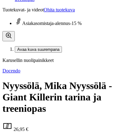
Tuotekuvat- ja videot
Ohita tuotekuva
Asiakasomistaja-alennus
-15 %
Avaa kuva suurempana
Karusellin nuolipainikkeet
Docendo
Nyyssölä, Mika Nyyssölä -
Giant Killerin tarina ja
treeniopas
26,95 €