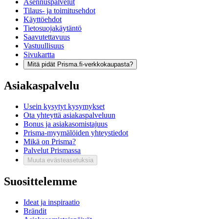
Asennuspalvelut
Tilaus- ja toimitusehdot
Käyttöehdot
Tietosuojakäytäntö
Saavutettavuus
Vastuullisuus
Sivukartta
Mitä pidät Prisma.fi-verkkokaupasta?
Asiakaspalvelu
Usein kysytyt kysymykset
Ota yhteyttä asiakaspalveluun
Bonus ja asiakasomistajuus
Prisma-myymälöiden yhteystiedot
Mikä on Prisma?
Palvelut Prismassa
Muuta evästeasetuksia
Suosittelemme
Ideat ja inspiraatio
Brändit