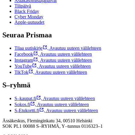
Asiakasomistajapäivät
Tilipäivä
Black Friday
Cyber Monday
Apple-uutuudet
Seuraa Prismaa
Tilaa uutiskirje
,
Avautuu uuteen välilehteen
Facebook
,
Avautuu uuteen välilehteen
Instagram
,
Avautuu uuteen välilehteen
YouTube
,
Avautuu uuteen välilehteen
TikTok
,
Avautuu uuteen välilehteen
S–ryhmä
S–kaupat.fi
,
Avautuu uuteen välilehteen
Sokos.fi
,
Avautuu uuteen välilehteen
S-Etukortti.fi
,
Avautuu uuteen välilehteen
Ässäkeskus, Fleminginkatu 34, 00510 Helsinki
SOK PL1 00088 S–RYHMÄ,
Y–tunnus 0116323–1