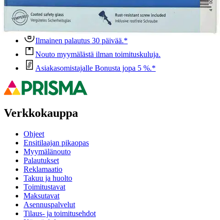
voisi muuten parantaa, anna palautetta.
Anna palautetta
,
Avautuu uuteen välilehteen
Ilmainen palautus 30 päivää.*
Nouto myymälästä ilman toimituskuluja.
Asiakasomistajalle Bonusta jopa 5 %.*
Verkkokauppa
Ohjeet
Ensitilaajan pikaopas
Myymälänouto
Palautukset
Reklamaatio
Takuu ja huolto
Toimitustavat
Maksutavat
Asennuspalvelut
Tilaus- ja toimitusehdot