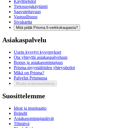
Käyttöehdot
Tietosuojakäytäntö
Saavutettavuus
Vastuullisuus
Sivukartta
Mitä pidät Prisma.fi-verkkokaupasta?
Asiakaspalvelu
Usein kysytyt kysymykset
Ota yhteyttä asiakaspalveluun
Bonus ja asiakasomistajuus
Prisma-myymälöiden yhteystiedot
Mikä on Prisma?
Palvelut Prismassa
Muuta evästeasetuksia
Suosittelemme
Ideat ja inspiraatio
Brändit
Asiakasomistajapäivät
Tilipäivä