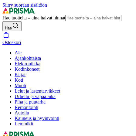
Siirry suoraan sisältöön
Hae tuotteita – aina halvat hinnat
Hae
Ostoskori
Ale
Ajankohtaista
Elektroniikka
Kodinkoneet
Kirjat
Koti
Muoti
Lelut ja lastentarvikkeet
Urheilu ja vapaa-aika
Piha ja puutarha
Remontointi
Autoilu
Kauneus ja hyvinvointi
Lemmikit