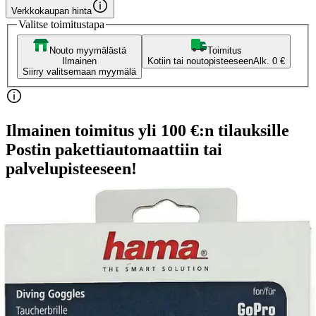
Verkkokaupan hinta
Valitse toimitustapa
Nouto myymälästä
Toimitus
Ilmainen
Kotiin tai noutopisteeseen
Alk. 0 €
Siirry valitsemaan myymälä
Ilmainen toimitus yli 100 €:n tilauksille
Postin pakettiautomaattiin tai
palvelupisteeseen!
Etu ei koske Suuri‑lisäpalvelulla toimitettavia tuotteita.
Tarkista myymäläsaatavuus