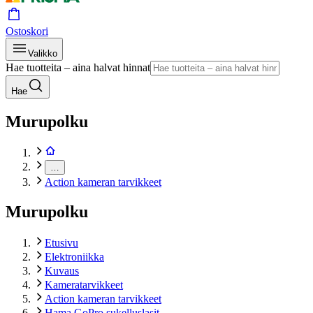
Ostoskori
Valikko
Hae tuotteita – aina halvat hinnat
Hae
Murupolku
…
Action kameran tarvikkeet
Murupolku
Etusivu
Elektroniikka
Kuvaus
Kameratarvikkeet
Action kameran tarvikkeet
Hama GoPro sukelluslasit