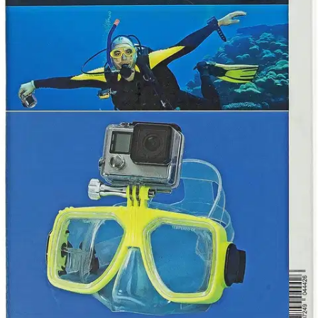
Tuotekuvaus
Hama GoPro sukelluslasit ovat täydellinen valinta vedenalaisiin
seikkailuihin. Nämä sukelluslasit on suunniteltu erityisesti GoPro-
kameroille, joten voit helposti kiinnittää kamerasi ja tallentaa upeita
kuvia ja videoita veden alla. Lasit tarjoavat erinomaisen
mukavuuden ja näkyvyyden vedenalaisissa olosuhteissa, mikä tekee
niistä ihanteellisen valinnan sukeltajille ja snorklaajille.
Ominaisuudet
Oletko tyytyväinen tuotetietoihin?
Ovatko tuotetiedot riittävät? Jos tuotetiedoissa on puutteita tai niitä