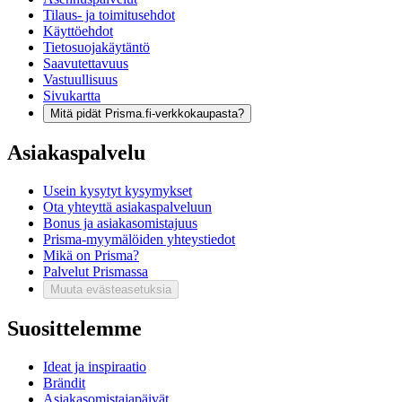
Tilaus- ja toimitusehdot
Käyttöehdot
Tietosuojakäytäntö
Saavutettavuus
Vastuullisuus
Sivukartta
Mitä pidät Prisma.fi-verkkokaupasta?
Asiakaspalvelu
Usein kysytyt kysymykset
Ota yhteyttä asiakaspalveluun
Bonus ja asiakasomistajuus
Prisma-myymälöiden yhteystiedot
Mikä on Prisma?
Palvelut Prismassa
Muuta evästeasetuksia
Suosittelemme
Ideat ja inspiraatio
Brändit
Asiakasomistajapäivät