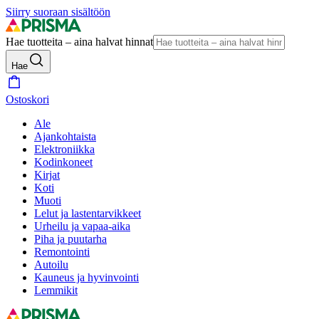
Siirry suoraan sisältöön
Hae tuotteita – aina halvat hinnat
Hae
Ostoskori
Ale
Ajankohtaista
Elektroniikka
Kodinkoneet
Kirjat
Koti
Muoti
Lelut ja lastentarvikkeet
Urheilu ja vapaa-aika
Piha ja puutarha
Remontointi
Autoilu
Kauneus ja hyvinvointi
Lemmikit