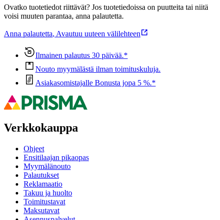
Ovatko tuotetiedot riittävät? Jos tuotetiedoissa on puutteita tai niitä
voisi muuten parantaa, anna palautetta.
Anna palautetta
,
Avautuu uuteen välilehteen
Ilmainen palautus 30 päivää.*
Nouto myymälästä ilman toimituskuluja.
Asiakasomistajalle Bonusta jopa 5 %.*
Verkkokauppa
Ohjeet
Ensitilaajan pikaopas
Myymälänouto
Palautukset
Reklamaatio
Takuu ja huolto
Toimitustavat
Maksutavat
Asennuspalvelut