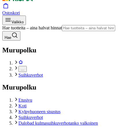
Ostoskori
Valikko
Hae tuotteita – aina halvat hinnat
Hae
Murupolku
…
Suihkuverhot
Murupolku
Etusivu
Koti
Kylpyhuoneen sisustus
Suihkuverhot
Dalobad kulmasuihkuverhotanko valkoinen