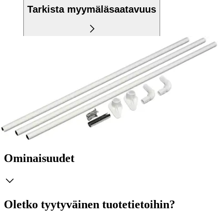
Tarkista myymäläsaatavuus
Tuotekuvaus
Kulmasuihkuverhotanko säädettävä valkoinen. Suihkuverhorenkaat
myydään erikseen.
Ominaisuudet
Oletko tyytyväinen tuotetietoihin?