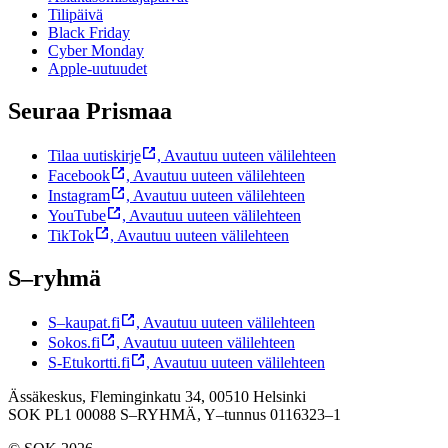
Tilipäivä
Black Friday
Cyber Monday
Apple-uutuudet
Seuraa Prismaa
Tilaa uutiskirje
,
Avautuu uuteen välilehteen
Facebook
,
Avautuu uuteen välilehteen
Instagram
,
Avautuu uuteen välilehteen
YouTube
,
Avautuu uuteen välilehteen
TikTok
,
Avautuu uuteen välilehteen
S–ryhmä
S–kaupat.fi
,
Avautuu uuteen välilehteen
Sokos.fi
,
Avautuu uuteen välilehteen
S-Etukortti.fi
,
Avautuu uuteen välilehteen
Ässäkeskus, Fleminginkatu 34, 00510 Helsinki
SOK PL1 00088 S–RYHMÄ,
Y–tunnus 0116323–1