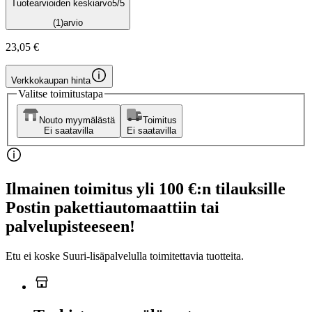
Tuotearvioiden keskiarvo
5
/5
(1)
arvio
23,05 €
Verkkokaupan hinta
Valitse toimitustapa
Nouto myymälästä
Toimitus
Ei saatavilla
Ei saatavilla
Ilmainen toimitus yli 100 €:n tilauksille
Postin pakettiautomaattiin tai
palvelupisteeseen!
Etu ei koske Suuri‑lisäpalvelulla toimitettavia tuotteita.