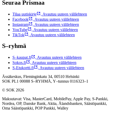
Seuraa Prismaa
Tilaa uutiskirje
,
Avautuu uuteen välilehteen
Facebook
,
Avautuu uuteen välilehteen
Instagram
,
Avautuu uuteen välilehteen
YouTube
,
Avautuu uuteen välilehteen
TikTok
,
Avautuu uuteen välilehteen
S–ryhmä
S–kaupat.fi
,
Avautuu uuteen välilehteen
Sokos.fi
,
Avautuu uuteen välilehteen
S-Etukortti.fi
,
Avautuu uuteen välilehteen
Ässäkeskus, Fleminginkatu 34, 00510 Helsinki
SOK PL1 00088 S–RYHMÄ,
Y–tunnus 0116323–1
© SOK 2026
Maksutavat
:
Visa, MasterCard, MobilePay, Apple Pay, S-Pankki,
Nordea, OP, Danske Bank, Aktia, Ålandsbanken, Säästöpankki,
Oma Säästöpankki, POP Pankki, Walley