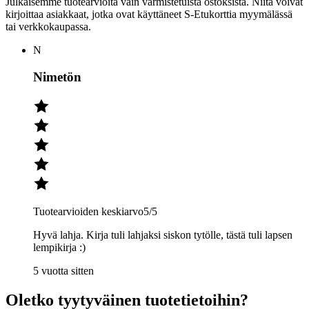
Julkaisemme tuotearvioita vain varmistetuista ostoksista. Niitä voivat
kirjoittaa asiakkaat, jotka ovat käyttäneet S-Etukorttia myymälässä
tai verkkokaupassa.
N
Nimetön
Tuotearvioiden keskiarvo
5
/5
Hyvä lahja. Kirja tuli lahjaksi siskon tytölle, tästä tuli lapsen
lempikirja :)
5 vuotta sitten
Oletko tyytyväinen tuotetietoihin?