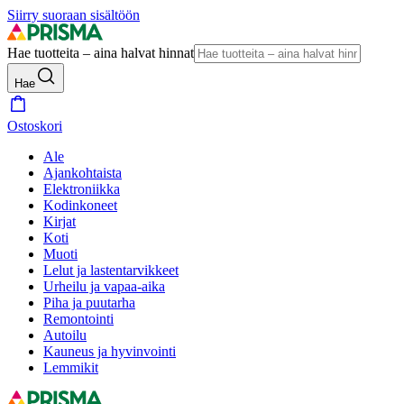
Siirry suoraan sisältöön
Hae tuotteita – aina halvat hinnat
Hae
Ostoskori
Ale
Ajankohtaista
Elektroniikka
Kodinkoneet
Kirjat
Koti
Muoti
Lelut ja lastentarvikkeet
Urheilu ja vapaa-aika
Piha ja puutarha
Remontointi
Autoilu
Kauneus ja hyvinvointi
Lemmikit