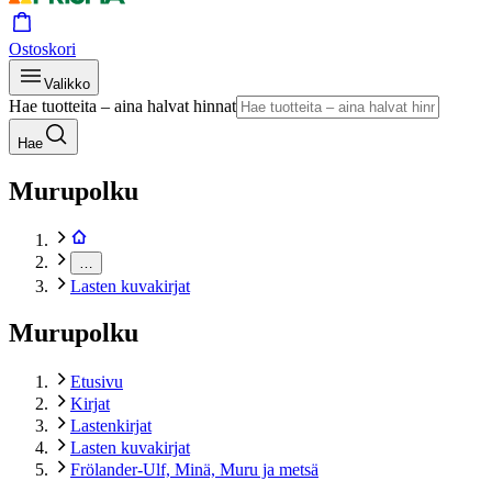
Ostoskori
Valikko
Hae tuotteita – aina halvat hinnat
Hae
Murupolku
…
Lasten kuvakirjat
Murupolku
Etusivu
Kirjat
Lastenkirjat
Lasten kuvakirjat
Frölander-Ulf, Minä, Muru ja metsä