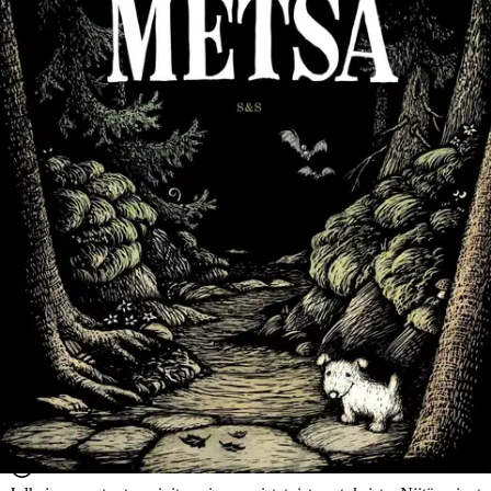
Näytä lisää
tuotekuvausta
Ominaisuudet
Arviot
Tuotearvioiden keskiarvo
5
/5
(1)
arvio