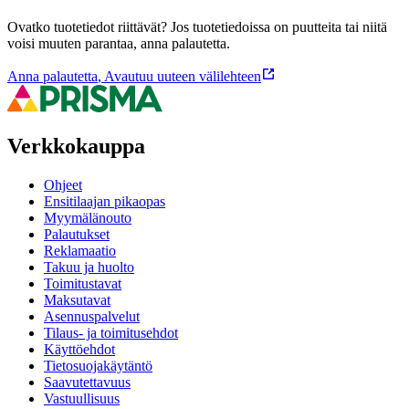
Ovatko tuotetiedot riittävät? Jos tuotetiedoissa on puutteita tai niitä
voisi muuten parantaa, anna palautetta.
Anna palautetta
,
Avautuu uuteen välilehteen
Verkkokauppa
Ohjeet
Ensitilaajan pikaopas
Myymälänouto
Palautukset
Reklamaatio
Takuu ja huolto
Toimitustavat
Maksutavat
Asennuspalvelut
Tilaus- ja toimitusehdot
Käyttöehdot
Tietosuojakäytäntö
Saavutettavuus
Vastuullisuus