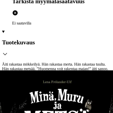
Tarkista myymäläsaatavuus
Ei saatavilla
Tuotekuvaus
Äiti rakastaa mökkeilyä. Hän rakastaa merta. Hän rakastaa tuulta.
Hän rakastaa metsää. ”Huomenna voit rakentaa majan!” äiti sanoo.
Minä en sano mitään. Sillä minä pelkään. Pelkään merta. Pelkään
tuulta. Pelkään metsää. Mökillä käydään metsäpissalla. Olen
pidätellyt tosi pitkään.Metsä on täynnä mönkijöitä ja merkillistä
elämää. Jos pienen ihmisen täytyy pissata metsään, vastaan voi tulla
mitä hyvänsä: kuusi joka tarvitsee apua, itkevä näkki tai hermostunut
tulikärpäsjengi.
Pikku ihmisen ensiaskeleet ovat haparoivia mutta
käyvät varmemmiksi.Metsän kanssa voi ystävystyä.Raapetöinä ja
akvarelleina toteutettu salaperäinen kuvitus herättelee niin pienten
kuin isojenkin lukijoiden mielikuvituksen.