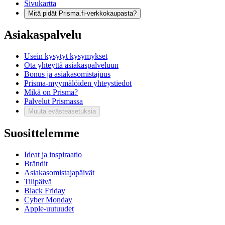
Sivukartta
Mitä pidät Prisma.fi-verkkokaupasta?
Asiakaspalvelu
Usein kysytyt kysymykset
Ota yhteyttä asiakaspalveluun
Bonus ja asiakasomistajuus
Prisma-myymälöiden yhteystiedot
Mikä on Prisma?
Palvelut Prismassa
Muuta evästeasetuksia
Suosittelemme
Ideat ja inspiraatio
Brändit
Asiakasomistajapäivät
Tilipäivä
Black Friday
Cyber Monday
Apple-uutuudet