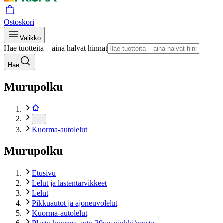
Ostoskori
Valikko
Hae tuotteita – aina halvat hinnat
Hae
Murupolku
…
Kuorma-autolelut
Murupolku
Etusivu
Lelut ja lastentarvikkeet
Lelut
Pikkuautot ja ajoneuvolelut
Kuorma-autolelut
Plasto kuorma-auto 30cm pinkki/musta