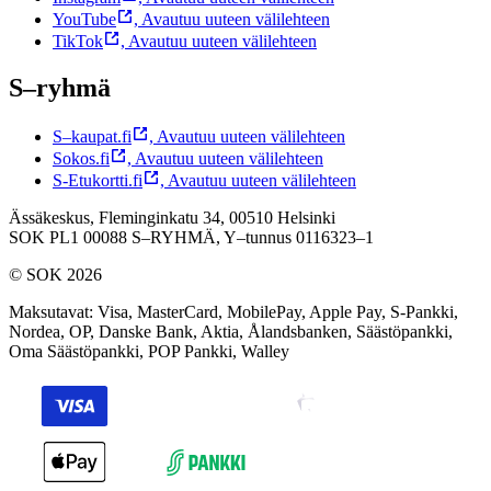
YouTube
,
Avautuu uuteen välilehteen
TikTok
,
Avautuu uuteen välilehteen
S–ryhmä
S–kaupat.fi
,
Avautuu uuteen välilehteen
Sokos.fi
,
Avautuu uuteen välilehteen
S-Etukortti.fi
,
Avautuu uuteen välilehteen
Ässäkeskus, Fleminginkatu 34, 00510 Helsinki
SOK PL1 00088 S–RYHMÄ,
Y–tunnus 0116323–1
© SOK 2026
Maksutavat
:
Visa, MasterCard, MobilePay, Apple Pay, S-Pankki,
Nordea, OP, Danske Bank, Aktia, Ålandsbanken, Säästöpankki,
Oma Säästöpankki, POP Pankki, Walley