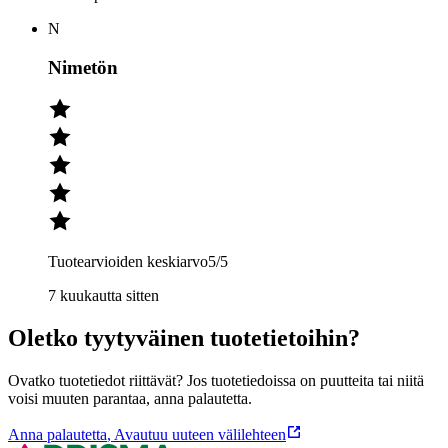
N
Nimetön
Tuotearvioiden keskiarvo
5
/5
7 kuukautta sitten
Oletko tyytyväinen tuotetietoihin?
Ovatko tuotetiedot riittävät? Jos tuotetiedoissa on puutteita tai niitä
voisi muuten parantaa, anna palautetta.
Anna palautetta
,
Avautuu uuteen välilehteen