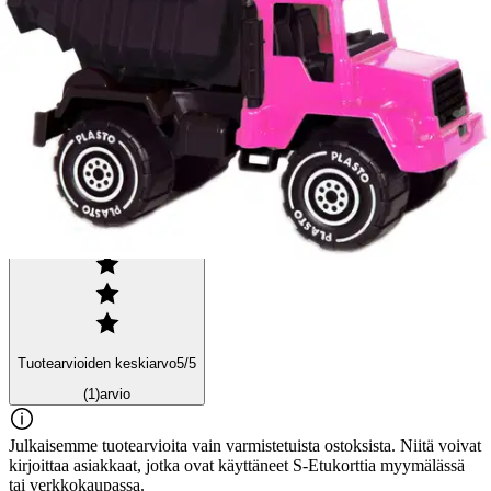
Ominaisuudet
Arviot
Tuotearvioiden keskiarvo
5
/5
(1)
arvio
Julkaisemme tuotearvioita vain varmistetuista ostoksista. Niitä voivat
kirjoittaa asiakkaat, jotka ovat käyttäneet S-Etukorttia myymälässä
tai verkkokaupassa.