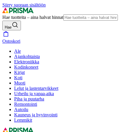
Siirry suoraan sisältöön
Hae tuotteita – aina halvat hinnat
Hae
Ostoskori
Ale
Ajankohtaista
Elektroniikka
Kodinkoneet
Kirjat
Koti
Muoti
Lelut ja lastentarvikkeet
Urheilu ja vapaa-aika
Piha ja puutarha
Remontointi
Autoilu
Kauneus ja hyvinvointi
Lemmikit