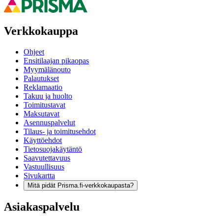
Verkkokauppa
Ohjeet
Ensitilaajan pikaopas
Myymälänouto
Palautukset
Reklamaatio
Takuu ja huolto
Toimitustavat
Maksutavat
Asennuspalvelut
Tilaus- ja toimitusehdot
Käyttöehdot
Tietosuojakäytäntö
Saavutettavuus
Vastuullisuus
Sivukartta
Mitä pidät Prisma.fi-verkkokaupasta?
Asiakaspalvelu