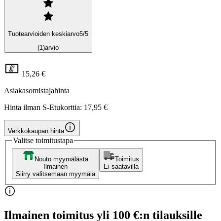
Tuotearvioiden keskiarvo
5
/5
(1)
arvio
15,26 €
Asiakasomistajahinta
Hinta ilman S-Etukorttia:
17,95 €
Verkkokaupan hinta
Valitse toimitustapa
Nouto myymälästä
Toimitus
Ilmainen
Ei saatavilla
Siirry valitsemaan myymälä
Ilmainen toimitus yli 100 €:n tilauksille