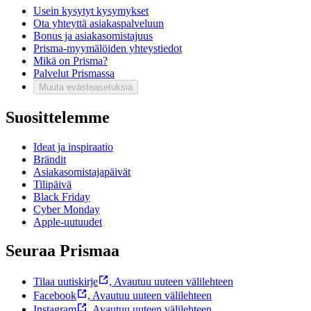
Usein kysytyt kysymykset
Ota yhteyttä asiakaspalveluun
Bonus ja asiakasomistajuus
Prisma-myymälöiden yhteystiedot
Mikä on Prisma?
Palvelut Prismassa
Muuta evästeasetuksia
Suosittelemme
Ideat ja inspiraatio
Brändit
Asiakasomistajapäivät
Tilipäivä
Black Friday
Cyber Monday
Apple-uutuudet
Seuraa Prismaa
Tilaa uutiskirje
,
Avautuu uuteen välilehteen
Facebook
,
Avautuu uuteen välilehteen
Instagram
,
Avautuu uuteen välilehteen