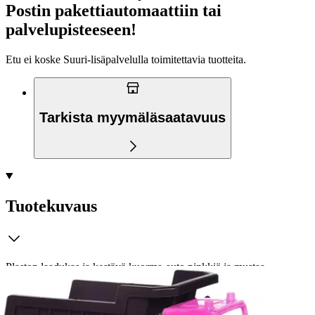
Postin pakettiautomaattiin tai
palvelupisteeseen!
Etu ei koske Suuri‑lisäpalvelulla toimitettavia tuotteita.
Tarkista myymäläsaatavuus
Tuotekuvaus
Plaston laadukas ja kestävä kuorma-auto pinkkiä ja mustaa
yhdistelevällä värityksellä. Pituus 30 cm. Valmistettu Suomessa.
Ei varoitustekstiä