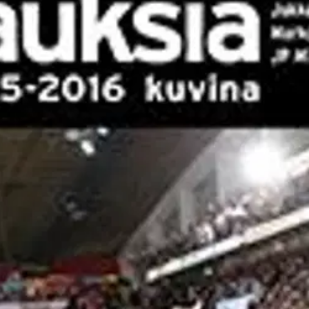
stin pakettiautomaattiin tai palvelupisteesee