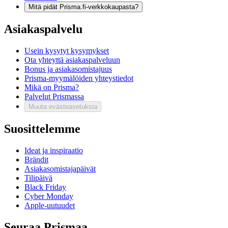
Mitä pidät Prisma.fi-verkkokaupasta?
Asiakaspalvelu
Usein kysytyt kysymykset
Ota yhteyttä asiakaspalveluun
Bonus ja asiakasomistajuus
Prisma-myymälöiden yhteystiedot
Mikä on Prisma?
Palvelut Prismassa
Muuta evästeasetuksia
Suosittelemme
Ideat ja inspiraatio
Brändit
Asiakasomistajapäivät
Tilipäivä
Black Friday
Cyber Monday
Apple-uutuudet
Seuraa Prismaa