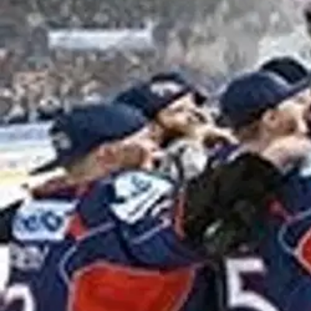
Jääkiekon SM-liiga on valtakunnan johtava jalokivihiomo, kivikova am
jääkiekkovalokuvaaja Jukka Rautio on tottunut olemaan siellä, missä t
SM-liigakauden 2015-16 mieleenpainuvimmat hetket, kirkkaimmat täh
laadun takeena ovat areenoiden katonrajaan asennetut salamavalot. H
johtavien jääkiekkojournalistien JP Mikolan ja Marko Leppäsen käsialaa
tuskaa ja tunteenpurkauksia - aivan kuin istuisit itse vaihtopenkillä.
Näytä lisää
tuotekuvausta
Ominaisuudet
Oletko tyytyväinen tuotetietoihin?
Ovatko tuotetiedot riittävät? Jos tuotetiedoissa on puutteita tai niitä v
Anna palautetta
,
Avautuu uuteen välilehteen
Ilmainen palautus 30 päivää.*