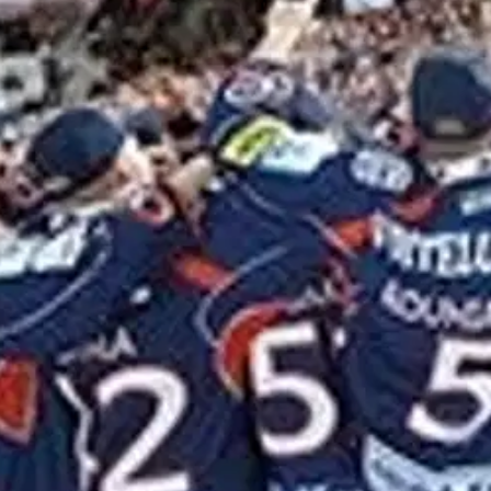
mattilaisliiga, jossa tehdään timantteja. LAUKAUKSIA-kirjassa pääosas
imantit tehdään ja hiotaan. Rautio kameroineen on tuttu näky kaukalon 
det ja näyttävimmät valokuvat. LAUKAUKSIA-kirjan konsepti on käytös
yvät kuvat tarvitsevat tuekseen tarinoita. LAUKAUKSIA-kirjan tekstit, 
. Urheiluun kuuluu palava halu kehittyä ja tulla paremmaksi. Tässä kirj
oisi muuten parantaa, anna palautetta.