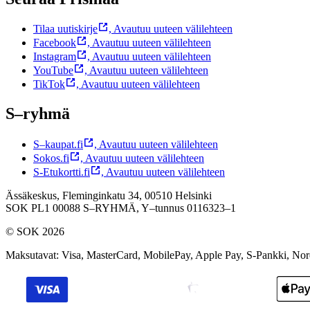
Tilaa uutiskirje
,
Avautuu uuteen välilehteen
Facebook
,
Avautuu uuteen välilehteen
Instagram
,
Avautuu uuteen välilehteen
YouTube
,
Avautuu uuteen välilehteen
TikTok
,
Avautuu uuteen välilehteen
S–ryhmä
S–kaupat.fi
,
Avautuu uuteen välilehteen
Sokos.fi
,
Avautuu uuteen välilehteen
S-Etukortti.fi
,
Avautuu uuteen välilehteen
Ässäkeskus, Fleminginkatu 34, 00510 Helsinki
SOK PL1 00088 S–RYHMÄ,
Y–tunnus 0116323–1
© SOK 2026
Maksutavat
:
Visa, MasterCard, MobilePay, Apple Pay, S-Pankki, No