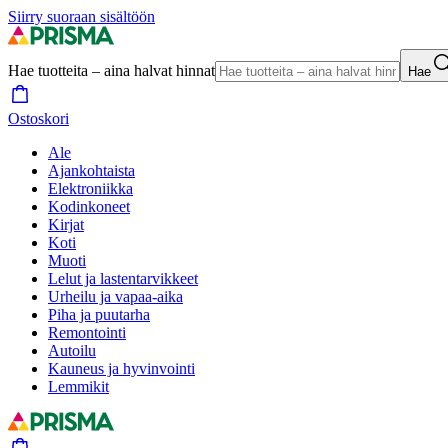
Siirry suoraan sisältöön
Hae tuotteita – aina halvat hinnat
Hae
Ostoskori
Ale
Ajankohtaista
Elektroniikka
Kodinkoneet
Kirjat
Koti
Muoti
Lelut ja lastentarvikkeet
Urheilu ja vapaa-aika
Piha ja puutarha
Remontointi
Autoilu
Kauneus ja hyvinvointi
Lemmikit