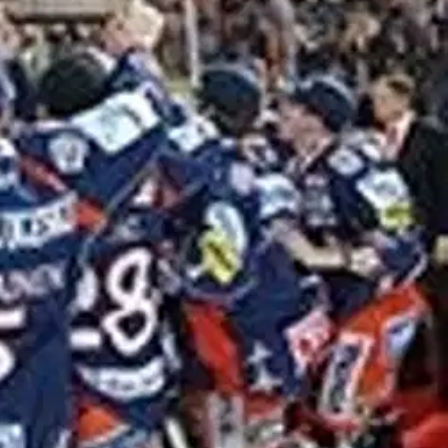
sa ovat pelaajat - nykyiset huiput ja tulevat tähdet. Suomen johtava
laidalla.
Tähän kuvateokseen on koottu tuhansien kuvien joukosta
sä viidettä kautta ja hyväksi havaittu. Korkeatasoisten kuvien
asiantuntevat koosteet, analyysit ja kuvien nostot ovat maamme
assa uusillekin tähdille annetaan tilaa tuikkia. Luvassa on hikeä,