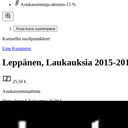
Asiakasomistaja-alennus
-15 %
Avaa kuva suurempana
Karusellin nuolipainikkeet
Emu Kustannus
Leppänen, Laukauksia 2015-201
25,50 €
Asiakasomistajahinta
Hinta ilman S-Etukorttia:
30,00 €
Verkkokaupan hinta
Valitse toimitustapa