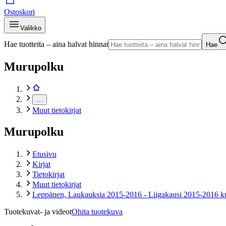
Ostoskori
Valikko
Hae tuotteita – aina halvat hinnat
Hae
Murupolku
…
Muut tietokirjat
Murupolku
Etusivu
Kirjat
Tietokirjat
Muut tietokirjat
Leppänen, Laukauksia 2015-2016 - Liigakausi 2015-2016 k
Tuotekuvat- ja videot
Ohita tuotekuva