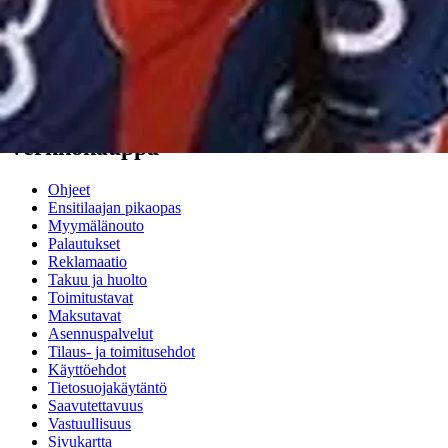
Nouto myymälästä ilman toimituskuluja.
Asiakasomistajalle Bonusta jopa 5 %.*
Verkkokauppa
Ohjeet
Ensitilaajan pikaopas
Myymälänouto
Palautukset
Reklamaatio
Takuu ja huolto
Toimitustavat
Maksutavat
Asennuspalvelut
Tilaus- ja toimitusehdot
Käyttöehdot
Tietosuojakäytäntö
Saavutettavuus
Vastuullisuus
Sivukartta