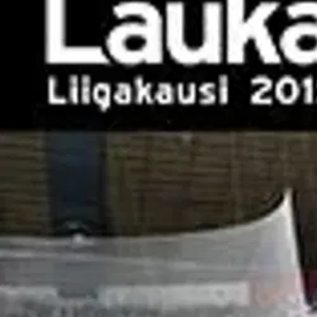
Nouto myymälästä
Toimitus
Ei saatavilla
Kotiin tai noutopisteeseen
Alk. 0 €
Ilmainen toimitus yli 100 €:n tilauksille Po
Etu ei koske Suuri‑lisäpalvelulla toimitettavia tuotteita.
Tarkista myymäläsaatavuus
Ei saatavilla
Tuotekuvaus