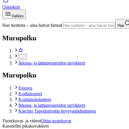
Ostoskori
Valikko
Hae tuotteita – aina halvat hinnat
Hae
Murupolku
…
Ikkuna- ja lattiapesureiden tarvikkeet
Murupolku
Etusivu
Kodinkoneet
Kodinhoitolaitteet
Ikkuna- ja lattiapesureiden tarvikkeet
Kärcher Tapetinirroitin höyrypuhdistimeen
Tuotekuvat- ja videot
Ohita tuotekuvat
Karusellin pikakuvakkeet