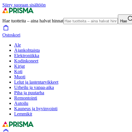
Siirry suoraan sisältöön
Hae tuotteita – aina halvat hinnat
Hae
Ostoskori
Ale
Ajankohtaista
Elektroniikka
Kodinkoneet
Kirjat
Koti
Muoti
Lelut ja lastentarvikkeet
Urheilu ja vapaa-aika
Piha ja puutarha
Remontointi
Autoilu
Kauneus ja hyvinvointi
Lemmikit