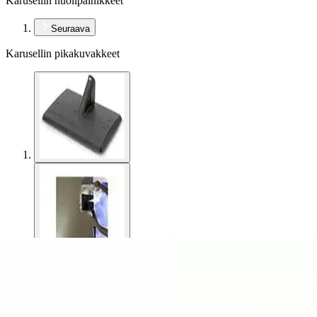
Karusellin nuolipainikkeet
Seuraava
Karusellin pikakuvakkeet
Kärcher
Kärcher Tapetinirroitin höyryp