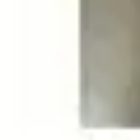
Ilmainen
Kotiin tai noutopisteeseen
Alk. 0 €
Siirry valitsemaan myymälä
Ilmainen toimitus yli 100 €:n tilauksille Po
Etu ei koske Suuri‑lisäpalvelulla toimitettavia tuotteita.
Tarkista myymäläsaatavuus
Tuotekuvaus
Tapetinirroitinsuutin Kärcher höyruhdistimiin. Sopii malleihin SC 1-5