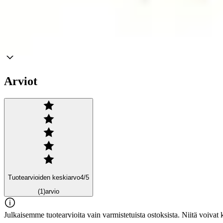
Ominaisuudet
Arviot
Tuotearvioiden keskiarvo
4
/5
(1)
arvio
Julkaisemme tuotearvioita vain varmistetuista ostoksista. Niitä voivat 