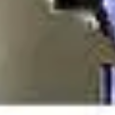
stin pakettiautomaattiin tai palvelupisteesee