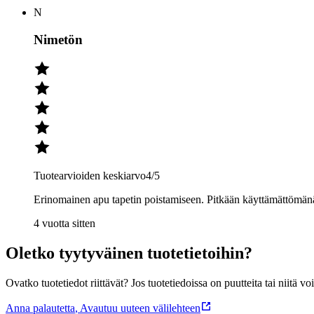
N
Nimetön
Tuotearvioiden keskiarvo
4
/5
Erinomainen apu tapetin poistamiseen. Pitkään käyttämättömänä
4 vuotta sitten
Oletko tyytyväinen tuotetietoihin?
Ovatko tuotetiedot riittävät? Jos tuotetiedoissa on puutteita tai niitä v
Anna palautetta
,
Avautuu uuteen välilehteen