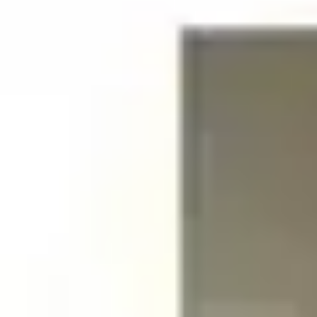
Tuotearvioiden keskiarvo
4
/5
(1)
arvio
39,06 €
Asiakasomistajahinta
Hinta ilman S-Etukorttia:
45,95 €
Verkkokaupan hinta
Valitse toimitustapa
Nouto myymälästä
Toimitus