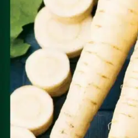
Nouto myymälästä
Toimitus
Ei saatavilla
Ei saatavilla
Ilmainen toimitus yli 100 €:n tilauksille Po
Etu ei koske Suuri‑lisäpalvelulla toimitettavia tuotteita.
Tarkista myymäläsaatavuus
Tuotekuvaus