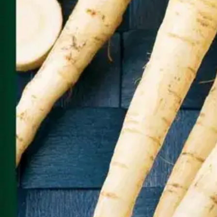
Helppohoitoinen ja monikäyttöinen juures. Juuriosa on pitkä, terävä, 
hyvin myös salaatteihin ja pataruokiin. Säilyy hyvin varastossa.
Ominaisuudet
Oletko tyytyväinen tuotetietoihin?
Ovatko tuotetiedot riittävät? Jos tuotetiedoissa on puutteita tai niitä v
Anna palautetta
,
Avautuu uuteen välilehteen
Verkkokauppa
Ohjeet
Ensitilaajan pikaopas
Myymälänouto