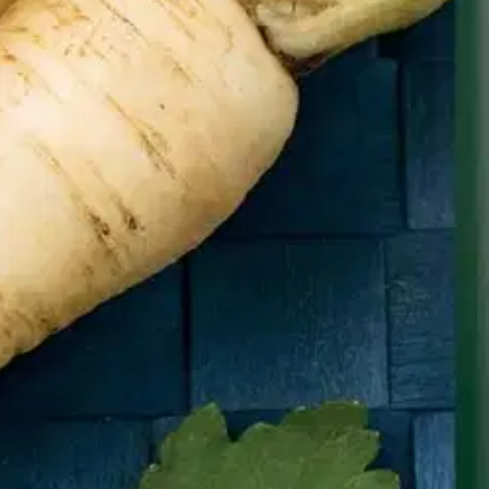
sato korjataan myöhään. Käytetään yleensä liemijuureksena, sopii