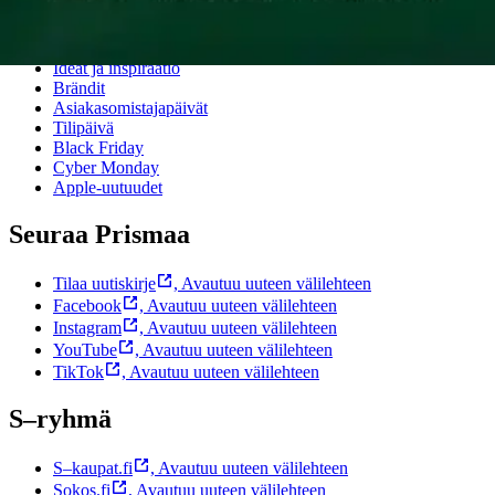
Suosittelemme
Ideat ja inspiraatio
Brändit
Asiakasomistajapäivät
Tilipäivä
Black Friday
Cyber Monday
Apple-uutuudet
Seuraa Prismaa
Tilaa uutiskirje
,
Avautuu uuteen välilehteen
Facebook
,
Avautuu uuteen välilehteen
Instagram
,
Avautuu uuteen välilehteen
YouTube
,
Avautuu uuteen välilehteen
TikTok
,
Avautuu uuteen välilehteen
S–ryhmä
S–kaupat.fi
,
Avautuu uuteen välilehteen
Sokos.fi
,
Avautuu uuteen välilehteen