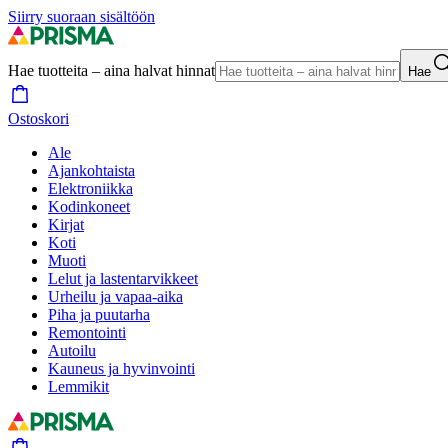
Siirry suoraan sisältöön
Hae tuotteita – aina halvat hinnat
Hae
Ostoskori
Ale
Ajankohtaista
Elektroniikka
Kodinkoneet
Kirjat
Koti
Muoti
Lelut ja lastentarvikkeet
Urheilu ja vapaa-aika
Piha ja puutarha
Remontointi
Autoilu
Kauneus ja hyvinvointi
Lemmikit