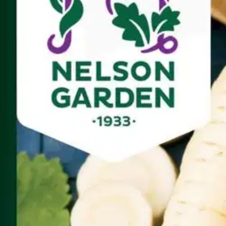
Asiakasomistaja-alennus
-15 %
Avaa kuva suurempana
Karusellin nuolipainikkeet
Nelson Garden
Nelson Garden siemen palster
1,10 €
Asiakasomistajahinta
Hinta ilman S-Etukorttia:
1,29 €
Verkkokaupan hinta
Valitse toimitustapa