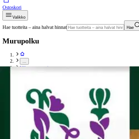
Ostoskori
Valikko
Hae tuotteita – aina halvat hinnat
Hae
Murupolku
…
Vihannesten siemenet
Murupolku
Etusivu
Piha ja puutarha
Istutus ja esikasvatus
Siemenet
Vihannesten siemenet
Nelson Garden siemen palsternakka, White Gem
Tuotekuvat- ja videot
Ohita tuotekuva