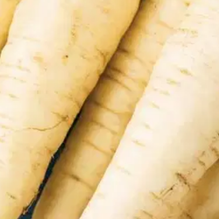
stin pakettiautomaattiin tai palvelupisteesee