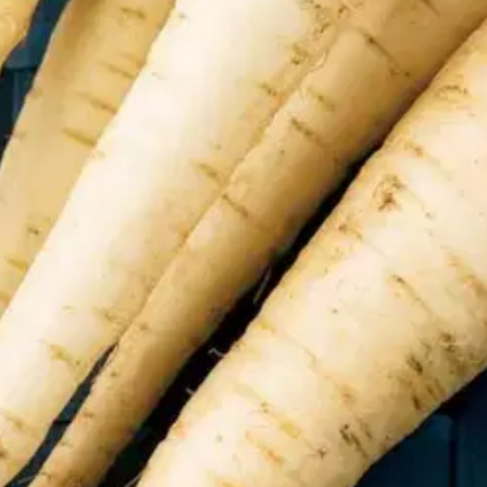
sileä ja valkoinen. Juuren kasvu ajoittuu pääosin myöhäiskesään. Siksi 
oisi muuten parantaa, anna palautetta.