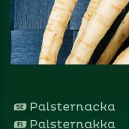
Palautukset
Reklamaatio
Takuu ja huolto
Toimitustavat
Maksutavat
Asennuspalvelut
Tilaus- ja toimitusehdot
Käyttöehdot
Tietosuojakäytäntö
Saavutettavuus
Vastuullisuus
Sivukartta
Mitä pidät Prisma.fi-verkkokaupasta?
Asiakaspalvelu
Usein kysytyt kysymykset
Ota yhteyttä asiakaspalveluun
Bonus ja asiakasomistajuus
Prisma-myymälöiden yhteystiedot
Mikä on Prisma?
Palvelut Prismassa
Muuta evästeasetuksia