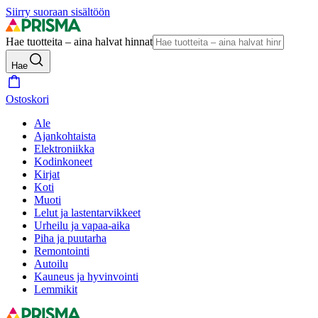
Siirry suoraan sisältöön
Hae tuotteita – aina halvat hinnat
Hae
Ostoskori
Ale
Ajankohtaista
Elektroniikka
Kodinkoneet
Kirjat
Koti
Muoti
Lelut ja lastentarvikkeet
Urheilu ja vapaa-aika
Piha ja puutarha
Remontointi
Autoilu
Kauneus ja hyvinvointi
Lemmikit