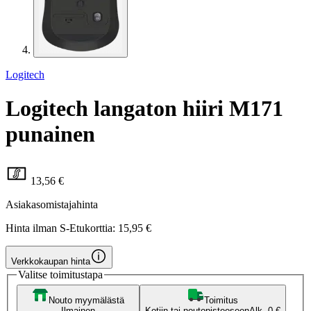
Logitech
Logitech langaton hiiri M171
punainen
13,56 €
Asiakasomistajahinta
Hinta ilman S-Etukorttia:
15,95 €
Verkkokaupan hinta
Valitse toimitustapa
Nouto myymälästä
Toimitus
Ilmainen
Kotiin tai noutopisteeseen
Alk. 0 €