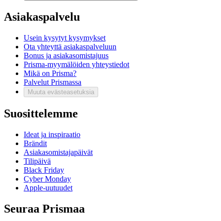
Asiakaspalvelu
Usein kysytyt kysymykset
Ota yhteyttä asiakaspalveluun
Bonus ja asiakasomistajuus
Prisma-myymälöiden yhteystiedot
Mikä on Prisma?
Palvelut Prismassa
Muuta evästeasetuksia
Suosittelemme
Ideat ja inspiraatio
Brändit
Asiakasomistajapäivät
Tilipäivä
Black Friday
Cyber Monday
Apple-uutuudet
Seuraa Prismaa