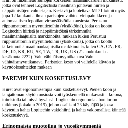
Hiiri on rakennettu samojen korkeiden laatustandardien mukaisesti,
jotka ovat tehneet Logitechista maailman johtavan hiirten ja
näppäimistöjen valmistajan. Kestävä ja luotettava M171 toimii myös
jopa 12 kuukautta ilman paristojen vaihtoa virtapainikkeen ja
automaattisen lepotilan virransäästötilan ansiosta. Perustuu
riippumattomiin myyntitietoihin (yksikköinä), jotka on koottu
Logitechin hiiristä ja näppäimistöistä tärkeimmiltä
maailmanlaajuisilta markkinoilta, mukaan lukien Perustuu
riippumattomiin myyntitietoihin (yksikköinä), jotka on koottu
tärkeimmiltä maailmanlaajuisilta markkinoilta, kuten CA, CN, FR,
DE, ID, KR, RU, SE, TW, TR, UK, US (21. toukokuuta -
kesäkuuta 2222). Vain vähittäismyyntikanava.Vain
vähittäismyyntikanava. Paristojen kesto voi vaihdella käytön ja
käyttöolosuhteiden mukaan
PAREMPI KUIN KOSKETUSLEVY
Hiiret ovat ergonomisempia kuin kosketuslevyt. Pienen koon ja
langattoman käytön ansiosta voit työskennellä mukavasti – kotona,
toimistolla tai missä hyvänsä. Logitechin ergonomialaboratorion
tutkimus (lokakuu 2019), johon osallistui 23 käyttäjää ja jossa
käytettiin kahta Logitechin vakiohiirtä ja kahta vakiomallista kiinteää
kosketuslevyä.
Erinomaista muotoilua jo vuosikymmeniä