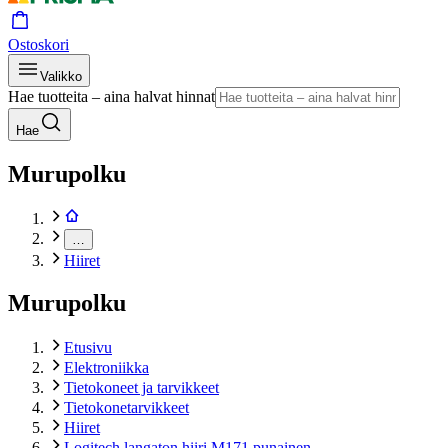
Ostoskori
Valikko
Hae tuotteita – aina halvat hinnat
Hae
Murupolku
…
Hiiret
Murupolku
Etusivu
Elektroniikka
Tietokoneet ja tarvikkeet
Tietokonetarvikkeet
Hiiret
Logitech langaton hiiri M171 punainen