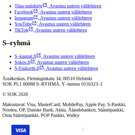
Tilaa uutiskirje
,
Avautuu uuteen välilehteen
Facebook
,
Avautuu uuteen välilehteen
Instagram
,
Avautuu uuteen välilehteen
YouTube
,
Avautuu uuteen välilehteen
TikTok
,
Avautuu uuteen välilehteen
S–ryhmä
S–kaupat.fi
,
Avautuu uuteen välilehteen
Sokos.fi
,
Avautuu uuteen välilehteen
S-Etukortti.fi
,
Avautuu uuteen välilehteen
Ässäkeskus, Fleminginkatu 34, 00510 Helsinki
SOK PL1 00088 S–RYHMÄ,
Y–tunnus 0116323–1
© SOK 2026
Maksutavat
:
Visa, MasterCard, MobilePay, Apple Pay, S-Pankki,
Nordea, OP, Danske Bank, Aktia, Ålandsbanken, Säästöpankki,
Oma Säästöpankki, POP Pankki, Walley