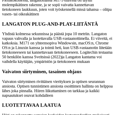
Pienikokoisessa, langattomassa M171-hiiressä on täysin
molempikätinen rakenne, ja se sopii vaivatta kannettavan
tietokoneen laukkuun, joten voit työskennellä missä tahansa – olitpa
vasen- tai oikeakätinen
LANGATON PLUG-AND-PLAY-LIITÄNTÄ
Yhdistä kolmessa sekunnissa ja päästä jopa 10 metriin. Langaton
vapaus vahvalla ja luotettavalla USB-vastaanottimella. Ei viiveitä, ei
katkoksia. M171 on yhteensopiva Windowsin, macOS:n, Chrome
OS:n ja Linuxin kanssa ja toimii heti, kun USB-vastaanotin liitetään
tietokoneeseen tai kannettavaan tietokoneeseen. Logitechin testaama
50 henkilön kanssa Sveitsissä (2022)ja Langaton kantama voi
vaihdella käyttäjän, ympäristön ja tietokoneen mukaan
Vaivaton siirtyminen, tasainen ohjaus
Vaivaton siirtyminen rivittäisen vierityksen ja optisen seurannan
ansiosta. Optisen tunnistimen ansiosta osoittimen hallinta on helppoa
lähes joka pinnalla. Hiiren liikuttaminen on tarkkaa ja kaikki
napsautukset osuvat kohdalleen
LUOTETTAVAA LAATUA