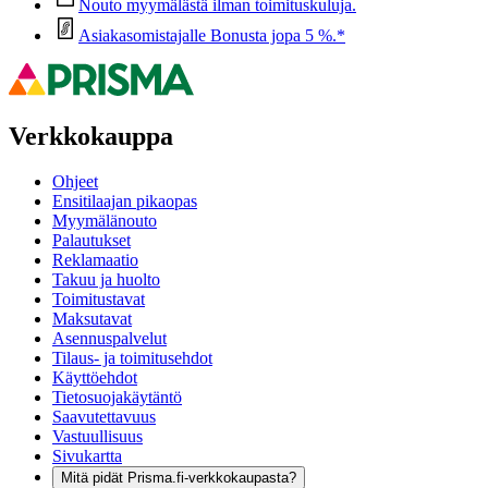
Nouto myymälästä ilman toimituskuluja.
Asiakasomistajalle Bonusta jopa 5 %.*
Verkkokauppa
Ohjeet
Ensitilaajan pikaopas
Myymälänouto
Palautukset
Reklamaatio
Takuu ja huolto
Toimitustavat
Maksutavat
Asennuspalvelut
Tilaus- ja toimitusehdot
Käyttöehdot
Tietosuojakäytäntö
Saavutettavuus
Vastuullisuus
Sivukartta
Mitä pidät Prisma.fi-verkkokaupasta?