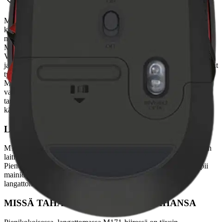
M171 Hiiren muotoilu tukee kättäsi, mikä mahdollistaa tuntikausien
käyttömukavuuden. Molempikätinen muotoilu ja mahdollisuus
määrittää ykkös- ja kakkospainikkeen toiminnot uudelleen tekevät
M171-hiirestä ihanteellisen ratkaisun sekä oikea- että vasenkätisille.
Vahva ja luotettavasti toimiva langaton yhteys jopa 10 metrin (33
jalan) päähän. Yhteys on käytännössä viiveetön ja tauoton, joten voit
työskennellä ja nauttia viihteestä luottavaisin mielin.
Langattomat
M171-hiiret hyödyntävät kätevää plug-and-play-tekniikkaa. Kytke
vastaanotin tietokoneen USB-porttiin ja aloita sen käyttö. Hiirtä ei
tarvitse yhdistää laitepariin tai ohjelmistoa ei tarvitse ladata hiiren
käytön aloittamiseksi.
LANGATON Yksinkertaisuus
M171 on valmis silloin kun sinäkin olet. Liität vain vastaanottimen
laitteen USB-porttiin, niin voit käydä työhön käden käänteessä.
Pienen kokonsa ja osoittimen vakaan hallinnan ansiosta hiiri sopii
mainiosti ahtaisiin työtiloihin ja täysille työpöydille. Nauti
langattomasta vapaudesta!
MISSÄ TAHANSA; KUMPI KÄSI TAHANSA