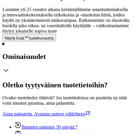
Luomme yli 25 vuoden aikana keräämällämme asiantuntemuksella
ja innovaatiokokemuksella erikokoisia ja -muotoisia hiiriä, joiden
käyttö on yksinkertaisesti mukavampaa. Ratkaisumme on muotoiltu
huolella joko oikea- tai vasenkätisille käyttäjille – valikoimastamme
löytyy jokaiselle sopiva tuote
Näytä lisää
tuotekuvausta
Ominaisuudet
Oletko tyytyväinen tuotetietoihin?
Ovatko tuotetiedot riittävät? Jos tuotetiedoissa on puutteita tai niitä
voisi muuten parantaa, anna palautetta.
Anna palautetta
,
Avautuu uuteen välilehteen
Ilmainen palautus 30 päivää.*