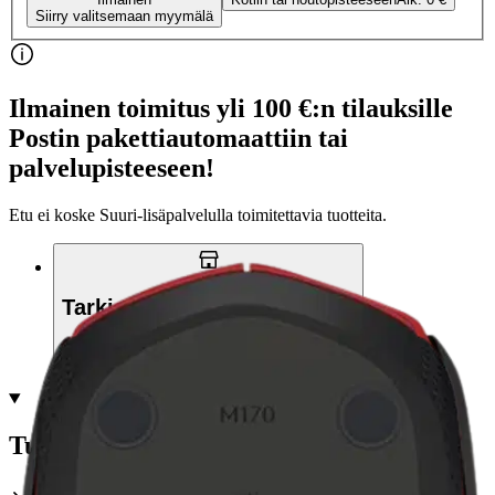
Siirry valitsemaan myymälä
Ilmainen toimitus yli 100 €:n tilauksille
Postin pakettiautomaattiin tai
palvelupisteeseen!
Etu ei koske Suuri‑lisäpalvelulla toimitettavia tuotteita.
Tarkista myymäläsaatavuus
Tuotekuvaus