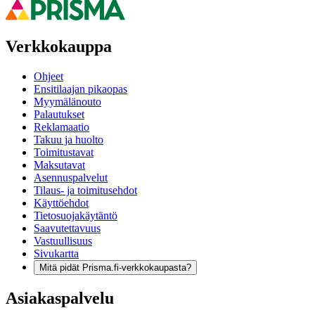
Verkkokauppa
Ohjeet
Ensitilaajan pikaopas
Myymälänouto
Palautukset
Reklamaatio
Takuu ja huolto
Toimitustavat
Maksutavat
Asennuspalvelut
Tilaus- ja toimitusehdot
Käyttöehdot
Tietosuojakäytäntö
Saavutettavuus
Vastuullisuus
Sivukartta
Mitä pidät Prisma.fi-verkkokaupasta?
Asiakaspalvelu