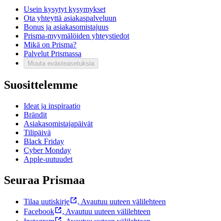
Usein kysytyt kysymykset
Ota yhteyttä asiakaspalveluun
Bonus ja asiakasomistajuus
Prisma-myymälöiden yhteystiedot
Mikä on Prisma?
Palvelut Prismassa
Muuta evästeasetuksia
Suosittelemme
Ideat ja inspiraatio
Brändit
Asiakasomistajapäivät
Tilipäivä
Black Friday
Cyber Monday
Apple-uutuudet
Seuraa Prismaa
Tilaa uutiskirje
,
Avautuu uuteen välilehteen
Facebook
,
Avautuu uuteen välilehteen