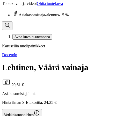
Tuotekuvat- ja videot
Ohita tuotekuva
Asiakasomistaja-alennus
-15 %
Avaa kuva suurempana
Karusellin nuolipainikkeet
Docendo
Lehtinen, Väärä vainaja
20,61 €
Asiakasomistajahinta
Hinta ilman S-Etukorttia:
24,25 €
Verkkokaupan hinta