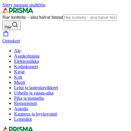
Siirry suoraan sisältöön
Hae tuotteita – aina halvat hinnat
Hae
Ostoskori
Ale
Ajankohtaista
Elektroniikka
Kodinkoneet
Kirjat
Koti
Muoti
Lelut ja lastentarvikkeet
Urheilu ja vapaa-aika
Piha ja puutarha
Remontointi
Autoilu
Kauneus ja hyvinvointi
Lemmikit