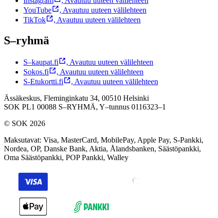
Instagram
,
Avautuu uuteen välilehteen
YouTube
,
Avautuu uuteen välilehteen
TikTok
,
Avautuu uuteen välilehteen
S–ryhmä
S–kaupat.fi
,
Avautuu uuteen välilehteen
Sokos.fi
,
Avautuu uuteen välilehteen
S-Etukortti.fi
,
Avautuu uuteen välilehteen
Ässäkeskus, Fleminginkatu 34, 00510 Helsinki
SOK PL1 00088 S–RYHMÄ,
Y–tunnus 0116323–1
© SOK 2026
Maksutavat
:
Visa, MasterCard, MobilePay, Apple Pay, S-Pankki,
Nordea, OP, Danske Bank, Aktia, Ålandsbanken, Säästöpankki,
Oma Säästöpankki, POP Pankki, Walley