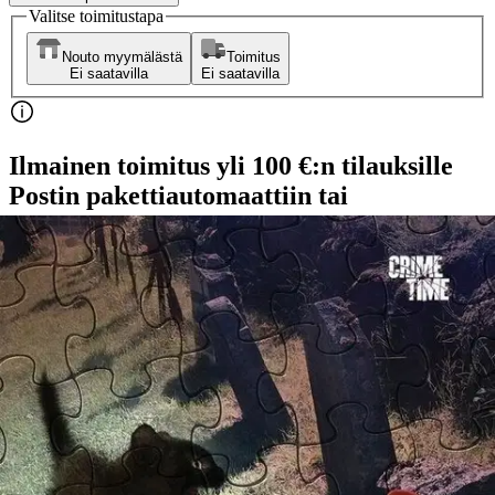
Valitse toimitustapa
Nouto myymälästä
Toimitus
Ei saatavilla
Ei saatavilla
Ilmainen toimitus yli 100 €:n tilauksille
Postin pakettiautomaattiin tai
palvelupisteeseen!
Etu ei koske Suuri‑lisäpalvelulla toimitettavia tuotteita.
Tarkista myymäläsaatavuus
Ei saatavilla