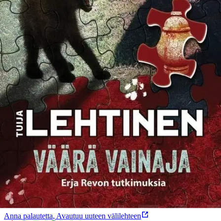
Tuotekuvaus
Viihdekirjojen kuningatar Tuija Lehtinen debytoi dekkaristina.
Väärä vainaja aloittaa Erja Revon tutkimukset. Lapsuudenystävän
sukulainen on kuollut mutta kuka oikeastaan haudattiin?
Ominaisuudet
Oletko tyytyväinen tuotetietoihin?
Ovatko tuotetiedot riittävät? Jos tuotetiedoissa on puutteita tai niitä
voisi muuten parantaa, anna palautetta.
Anna palautetta
,
Avautuu uuteen välilehteen