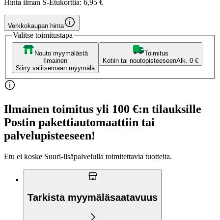
Hinta ilman S-Etukorttia:
6,95 €
Verkkokaupan hinta
Valitse toimitustapa
Nouto myymälästä
Toimitus
Ilmainen
Kotiin tai noutopisteeseen
Alk. 0 €
Siirry valitsemaan myymälä
Ilmainen toimitus yli 100 €:n tilauksille
Postin pakettiautomaattiin tai
palvelupisteeseen!
Etu ei koske Suuri‑lisäpalvelulla toimitettavia tuotteita.
Tarkista myymäläsaatavuus