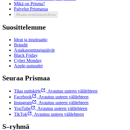
Mikä on Prisma?
Palvelut Prismassa
Muuta evästeasetuksia
Suosittelemme
Ideat ja inspiraatio
Brändit
Asiakasomistajapäivät
Black Friday
Cyber Monday
Apple-uutuudet
Seuraa Prismaa
Tilaa uutiskirje
,
Avautuu uuteen välilehteen
Facebook
,
Avautuu uuteen välilehteen
Instagram
,
Avautuu uuteen välilehteen
YouTube
,
Avautuu uuteen välilehteen
TikTok
,
Avautuu uuteen välilehteen
S–ryhmä