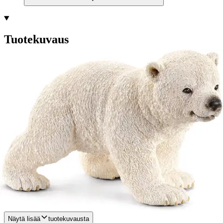
Tuotekuvaus
Jääkarhu ja harmaakarhu ovat maailman suurimmat maalla elävät
pedot. Tämä yli 500 kiloa painava ja melkein 3 metrin mittainen
karhu on kaksi kertaa suurempi kuin siperiantiikeri. Jääkarhu selviää
arktisen alueen äärimmäisessä kylmyydessä paksun rasvakerroksen
avulla. Sillä on myös aluskarva ja kerros läpinäkyvää suojakarvaa.
Niiden ansiosta se pystyy uimaan ja metsästämään erittäin alhaisissa
lämpötiloissa.
Jääkarhut ovat erinomaisia uimareita, ja niitä on nähty
jopa 300 kilometrin päässä rannikolta. Ne tarvitsevat erittäin tarkkaa
hajuaistia ruuan metsästämiseen. Ne voivat haistaa 1,5 kilometrin
päässä olevia tai metrin paksuisen lumen alle hautautuneita kohteita.
Niiden kuulo ja näkö ovat ihmisen tasolla. Jääkarhut ovat
yksineläjiä, mutta niillä ei ole reviirejä ja ne leikkivät mielellään
keskenään. Paritteluaika on toukokuussa, ja raskausaikana
jääkarhunaaras melkein kolminkertaistaa painonsa.
Näytä lisää
tuotekuvausta