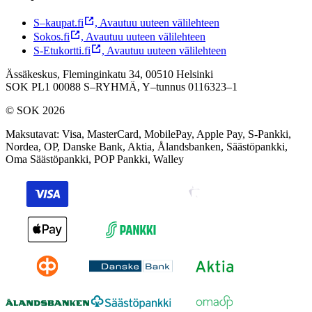
S–kaupat.fi
,
Avautuu uuteen välilehteen
Sokos.fi
,
Avautuu uuteen välilehteen
S-Etukortti.fi
,
Avautuu uuteen välilehteen
Ässäkeskus, Fleminginkatu 34, 00510 Helsinki
SOK PL1 00088 S–RYHMÄ,
Y–tunnus 0116323–1
© SOK 2026
Maksutavat
:
Visa, MasterCard, MobilePay, Apple Pay, S-Pankki,
Nordea, OP, Danske Bank, Aktia, Ålandsbanken, Säästöpankki,
Oma Säästöpankki, POP Pankki, Walley