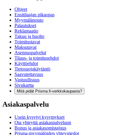
Ohjeet
Ensitilaajan pikaopas
Myymälänouto
Palautukset
Reklamaatio
Takuu ja huolto
Toimitustavat
Maksutavat
Asennuspalvelut
Tilaus- ja toimitusehdot
Käyttöehdot
Tietosuojakäytäntö
Saavutettavuus
Vastuullisuus
Sivukartta
Mitä pidät Prisma.fi-verkkokaupasta?
Asiakaspalvelu
Usein kysytyt kysymykset
Ota yhteyttä asiakaspalveluun
Bonus ja asiakasomistajuus
Prisma-myymälöiden yhteystiedot