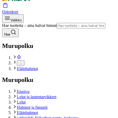
Ostoskori
Valikko
Hae tuotteita – aina halvat hinnat
Hae
Murupolku
…
Eläinhahmot
Murupolku
Etusivu
Lelut ja lastentarvikkeet
Lelut
Hahmot ja figuurit
Eläinhahmot
schleich® Jääkarhun pentu, juokseva