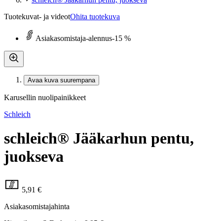
Tuotekuvat- ja videot
Ohita tuotekuva
Asiakasomistaja-alennus
-15 %
Avaa kuva suurempana
Karusellin nuolipainikkeet
Schleich
schleich® Jääkarhun pentu,
juokseva
5,91 €
Asiakasomistajahinta