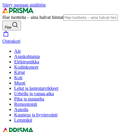
Siirry suoraan sisältöön
Hae tuotteita – aina halvat hinnat
Hae
Ostoskori
Ale
Ajankohtaista
Elektroniikka
Kodinkoneet
Kirjat
Koti
Muoti
Lelut ja lastentarvikkeet
Urheilu ja vapaa-aika
Piha ja puutarha
Remontointi
Autoilu
Kauneus ja hyvinvointi
Lemmikit