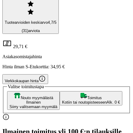
Tuotearvioiden keskiarvo
4,7
/5
(31)
arviota
29,71 €
Asiakasomistajahinta
Hinta ilman S-Etukorttia:
34,95 €
Verkkokaupan hinta
Valitse toimitustapa
Nouto myymälästä
Toimitus
Ilmainen
Kotiin tai noutopisteeseen
Alk. 0 €
Siirry valitsemaan myymälä
Ilmainen toimitus yli 100 €:n tilauksille