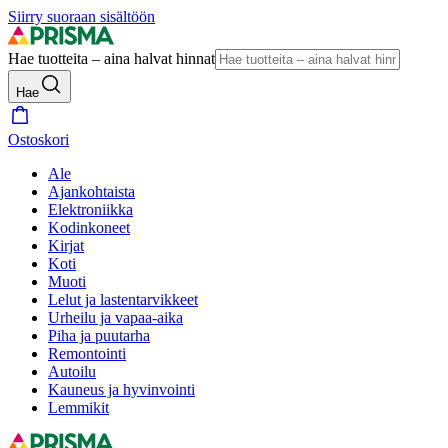
Siirry suoraan sisältöön
Hae tuotteita – aina halvat hinnat
Hae
Ostoskori
Ale
Ajankohtaista
Elektroniikka
Kodinkoneet
Kirjat
Koti
Muoti
Lelut ja lastentarvikkeet
Urheilu ja vapaa-aika
Piha ja puutarha
Remontointi
Autoilu
Kauneus ja hyvinvointi
Lemmikit