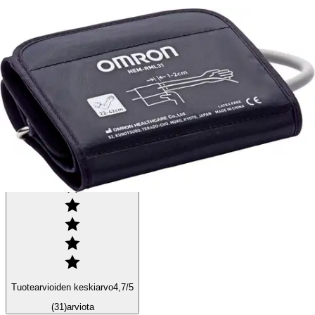
Ominaisuudet
Arviot
Tuotearvioiden keskiarvo
4,7
/5
(31)
arviota