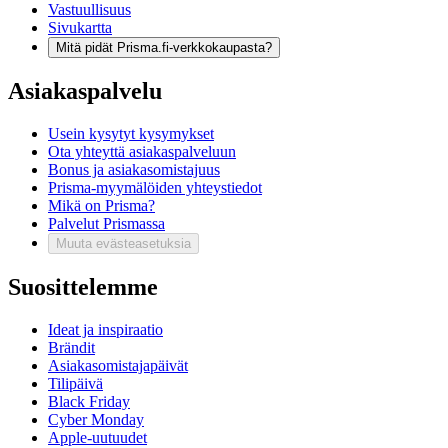
Vastuullisuus
Sivukartta
Mitä pidät Prisma.fi-verkkokaupasta?
Asiakaspalvelu
Usein kysytyt kysymykset
Ota yhteyttä asiakaspalveluun
Bonus ja asiakasomistajuus
Prisma-myymälöiden yhteystiedot
Mikä on Prisma?
Palvelut Prismassa
Muuta evästeasetuksia
Suosittelemme
Ideat ja inspiraatio
Brändit
Asiakasomistajapäivät
Tilipäivä
Black Friday
Cyber Monday
Apple-uutuudet