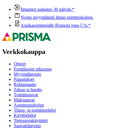
Ilmainen palautus 30 päivää.*
Nouto myymälästä ilman toimituskuluja.
Asiakasomistajalle Bonusta jopa 5 %.*
Verkkokauppa
Ohjeet
Ensitilaajan pikaopas
Myymälänouto
Palautukset
Reklamaatio
Takuu ja huolto
Toimitustavat
Maksutavat
Asennuspalvelut
Tilaus- ja toimitusehdot
Käyttöehdot
Tietosuojakäytäntö
Saavutettavuus