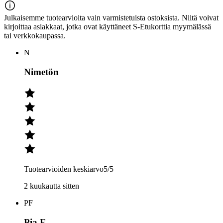
Julkaisemme tuotearvioita vain varmistetuista ostoksista. Niitä voivat
kirjoittaa asiakkaat, jotka ovat käyttäneet S-Etukorttia myymälässä
tai verkkokaupassa.
N
Nimetön
Tuotearvioiden keskiarvo
5
/5
2 kuukautta sitten
PF
Pia F