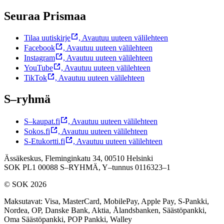
Seuraa Prismaa
Tilaa uutiskirje
,
Avautuu uuteen välilehteen
Facebook
,
Avautuu uuteen välilehteen
Instagram
,
Avautuu uuteen välilehteen
YouTube
,
Avautuu uuteen välilehteen
TikTok
,
Avautuu uuteen välilehteen
S–ryhmä
S–kaupat.fi
,
Avautuu uuteen välilehteen
Sokos.fi
,
Avautuu uuteen välilehteen
S-Etukortti.fi
,
Avautuu uuteen välilehteen
Ässäkeskus, Fleminginkatu 34, 00510 Helsinki
SOK PL1 00088 S–RYHMÄ,
Y–tunnus 0116323–1
© SOK 2026
Maksutavat
:
Visa, MasterCard, MobilePay, Apple Pay, S-Pankki,
Nordea, OP, Danske Bank, Aktia, Ålandsbanken, Säästöpankki,
Oma Säästöpankki, POP Pankki, Walley