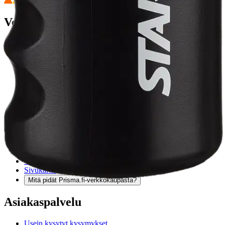
Verkkokauppa
Ohjeet
Ensitilaajan pikaopas
Myymälänouto
Palautukset
Reklamaatio
Takuu ja huolto
Toimitustavat
Maksutavat
Asennuspalvelut
Tilaus- ja toimitusehdot
Käyttöehdot
Tietosuojakäytäntö
Saavutettavuus
Vastuullisuus
Sivukartta
Mitä pidät Prisma.fi-verkkokaupasta?
Asiakaspalvelu
Usein kysytyt kysymykset