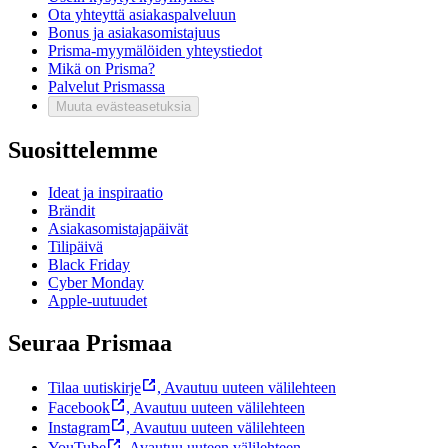
Ota yhteyttä asiakaspalveluun
Bonus ja asiakasomistajuus
Prisma-myymälöiden yhteystiedot
Mikä on Prisma?
Palvelut Prismassa
Muuta evästeasetuksia
Suosittelemme
Ideat ja inspiraatio
Brändit
Asiakasomistajapäivät
Tilipäivä
Black Friday
Cyber Monday
Apple-uutuudet
Seuraa Prismaa
Tilaa uutiskirje
,
Avautuu uuteen välilehteen
Facebook
,
Avautuu uuteen välilehteen
Instagram
,
Avautuu uuteen välilehteen
YouTube
,
Avautuu uuteen välilehteen