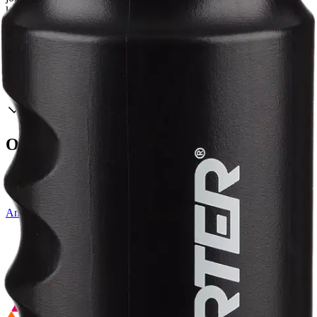
kyljessä mitta-asteikko. Saatavilla väreissä musta, pinkki ja
valkoinen.
Ominaisuudet
Oletko tyytyväinen tuotetietoihin?
Ovatko tuotetiedot riittävät? Jos tuotetiedoissa on puutteita tai niitä
voisi muuten parantaa, anna palautetta.
Anna palautetta
,
Avautuu uuteen välilehteen
Ilmainen palautus 30 päivää.*
Nouto myymälästä ilman toimituskuluja.
Asiakasomistajalle Bonusta jopa 5 %.*