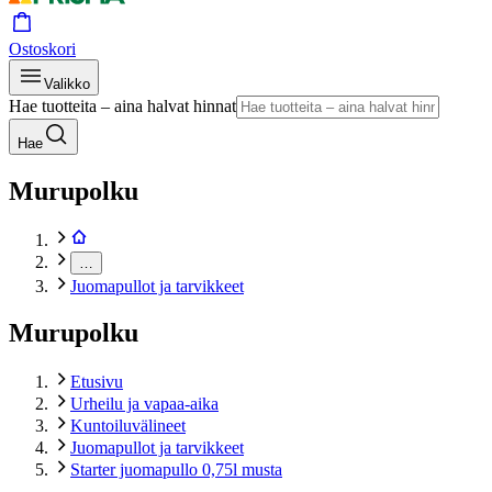
Ostoskori
Valikko
Hae tuotteita – aina halvat hinnat
Hae
Murupolku
…
Juomapullot ja tarvikkeet
Murupolku
Etusivu
Urheilu ja vapaa-aika
Kuntoiluvälineet
Juomapullot ja tarvikkeet
Starter juomapullo 0,75l musta