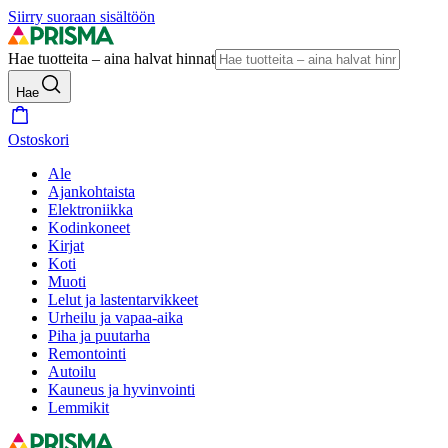
Siirry suoraan sisältöön
Hae tuotteita – aina halvat hinnat
Hae
Ostoskori
Ale
Ajankohtaista
Elektroniikka
Kodinkoneet
Kirjat
Koti
Muoti
Lelut ja lastentarvikkeet
Urheilu ja vapaa-aika
Piha ja puutarha
Remontointi
Autoilu
Kauneus ja hyvinvointi
Lemmikit