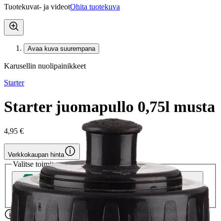
Tuotekuvat- ja videot
Ohita tuotekuva
Avaa kuva suurempana
Karusellin nuolipainikkeet
Starter
Starter juomapullo 0,75l musta
4,95 €
Verkkokaupan hinta
Valitse toimitustapa
Nouto myymälästä
Toimitus
Ilmainen
Kotiin tai noutopisteeseen
Alk. 0 €
Siirry valitsemaan myymälä