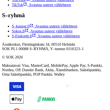
TikTok
,
Avautuu uuteen välilehteen
S–ryhmä
S–kaupat.fi
,
Avautuu uuteen välilehteen
Sokos.fi
,
Avautuu uuteen välilehteen
S-Etukortti.fi
,
Avautuu uuteen välilehteen
Ässäkeskus, Fleminginkatu 34, 00510 Helsinki
SOK PL1 00088 S–RYHMÄ,
Y–tunnus 0116323–1
© SOK 2026
Maksutavat
:
Visa, MasterCard, MobilePay, Apple Pay, S-Pankki,
Nordea, OP, Danske Bank, Aktia, Ålandsbanken, Säästöpankki,
Oma Säästöpankki, POP Pankki, Walley