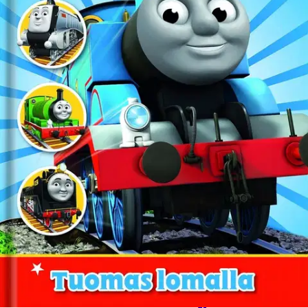
Tuotekuvaus
Tuomas lomalla kirjassa Tuomas ystävineen seikkailee Sodorin
saarella ja siellähän tapahtuu kaikenlaista hauskaa. Kirjan
loppuosassa on monenlaisia hauskoja hahmotustehtäviä, pelejä,
labyrintti ja piirrostehtäviä.
Ominaisuudet
Oletko tyytyväinen tuotetietoihin?
Ovatko tuotetiedot riittävät? Jos tuotetiedoissa on puutteita tai niitä
voisi muuten parantaa, anna palautetta.