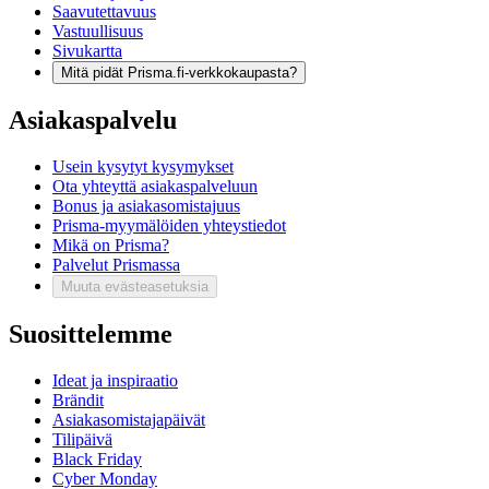
Saavutettavuus
Vastuullisuus
Sivukartta
Mitä pidät Prisma.fi-verkkokaupasta?
Asiakaspalvelu
Usein kysytyt kysymykset
Ota yhteyttä asiakaspalveluun
Bonus ja asiakasomistajuus
Prisma-myymälöiden yhteystiedot
Mikä on Prisma?
Palvelut Prismassa
Muuta evästeasetuksia
Suosittelemme
Ideat ja inspiraatio
Brändit
Asiakasomistajapäivät
Tilipäivä
Black Friday
Cyber Monday