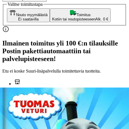
Valitse toimitustapa
Nouto myymälästä
Toimitus
Ei saatavilla
Kotiin tai noutopisteeseen
Alk. 0 €
Ilmainen toimitus yli 100 €:n tilauksille
Postin pakettiautomaattiin tai
palvelupisteeseen!
Etu ei koske Suuri‑lisäpalvelulla toimitettavia tuotteita.
Tarkista myymäläsaatavuus
Ei saatavilla