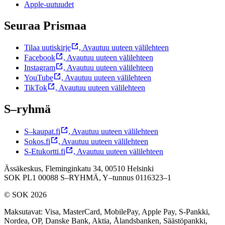
Apple-uutuudet
Seuraa Prismaa
Tilaa uutiskirje
,
Avautuu uuteen välilehteen
Facebook
,
Avautuu uuteen välilehteen
Instagram
,
Avautuu uuteen välilehteen
YouTube
,
Avautuu uuteen välilehteen
TikTok
,
Avautuu uuteen välilehteen
S–ryhmä
S–kaupat.fi
,
Avautuu uuteen välilehteen
Sokos.fi
,
Avautuu uuteen välilehteen
S-Etukortti.fi
,
Avautuu uuteen välilehteen
Ässäkeskus, Fleminginkatu 34, 00510 Helsinki
SOK PL1 00088 S–RYHMÄ,
Y–tunnus 0116323–1
© SOK 2026
Maksutavat
:
Visa, MasterCard, MobilePay, Apple Pay, S-Pankki,
Nordea, OP, Danske Bank, Aktia, Ålandsbanken, Säästöpankki,