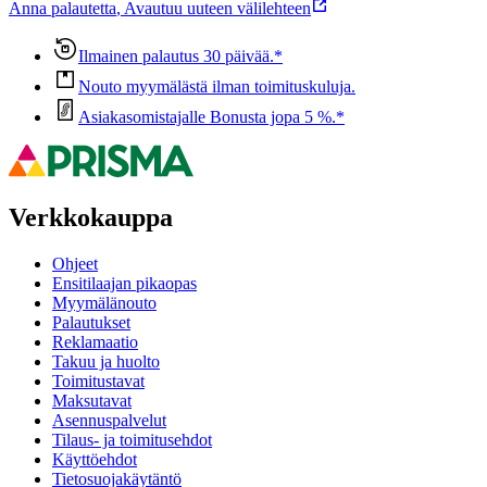
Anna palautetta
,
Avautuu uuteen välilehteen
Ilmainen palautus 30 päivää.*
Nouto myymälästä ilman toimituskuluja.
Asiakasomistajalle Bonusta jopa 5 %.*
Verkkokauppa
Ohjeet
Ensitilaajan pikaopas
Myymälänouto
Palautukset
Reklamaatio
Takuu ja huolto
Toimitustavat
Maksutavat
Asennuspalvelut
Tilaus- ja toimitusehdot
Käyttöehdot
Tietosuojakäytäntö