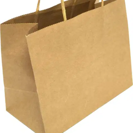
Tuotekuvaus
Lahjakassin koko 21cm x 11cm x 17cm. Pohjassa kartonkivahvike.
Ominaisuudet
Oletko tyytyväinen tuotetietoihin?
Ovatko tuotetiedot riittävät? Jos tuotetiedoissa on puutteita tai niitä
voisi muuten parantaa, anna palautetta.
Anna palautetta
,
Avautuu uuteen välilehteen