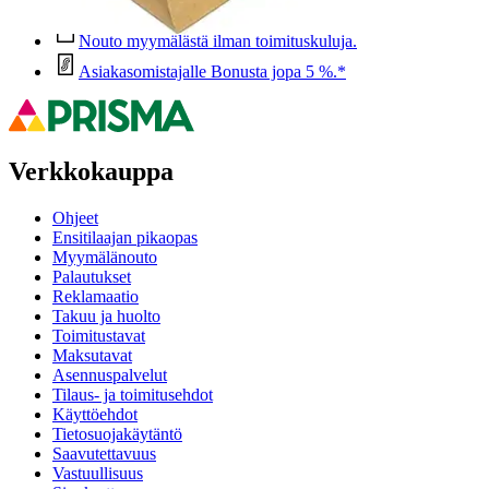
Ilmainen palautus 30 päivää.*
Nouto myymälästä ilman toimituskuluja.
Asiakasomistajalle Bonusta jopa 5 %.*
Verkkokauppa
Ohjeet
Ensitilaajan pikaopas
Myymälänouto
Palautukset
Reklamaatio
Takuu ja huolto
Toimitustavat
Maksutavat
Asennuspalvelut
Tilaus- ja toimitusehdot
Käyttöehdot
Tietosuojakäytäntö
Saavutettavuus
Vastuullisuus