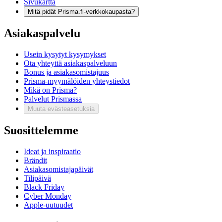
Sivukartta
Mitä pidät Prisma.fi-verkkokaupasta?
Asiakaspalvelu
Usein kysytyt kysymykset
Ota yhteyttä asiakaspalveluun
Bonus ja asiakasomistajuus
Prisma-myymälöiden yhteystiedot
Mikä on Prisma?
Palvelut Prismassa
Muuta evästeasetuksia
Suosittelemme
Ideat ja inspiraatio
Brändit
Asiakasomistajapäivät
Tilipäivä
Black Friday
Cyber Monday
Apple-uutuudet