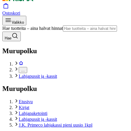
Ostoskori
Valikko
Hae tuotteita – aina halvat hinnat
Hae
Murupolku
…
Lahjapussit ja -kassit
Murupolku
Etusivu
Kirjat
Lahjapaketointi
Lahjapussit ja -kassit
J.K. Primeco lahjakassi pieni uusio 1kpl