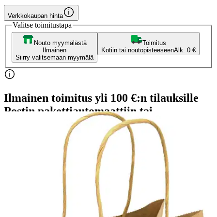
Verkkokaupan hinta
Valitse toimitustapa
Nouto myymälästä
Toimitus
Ilmainen
Kotiin tai noutopisteeseen
Alk. 0 €
Siirry valitsemaan myymälä
Ilmainen toimitus yli 100 €:n tilauksille
Postin pakettiautomaattiin tai
palvelupisteeseen!
Etu ei koske Suuri‑lisäpalvelulla toimitettavia tuotteita.
Tarkista myymäläsaatavuus