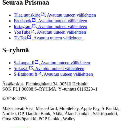
Seuraa Prismaa
Tilaa uutiskirje
,
Avautuu uuteen välilehteen
Facebook
,
Avautuu uuteen välilehteen
Instagram
,
Avautuu uuteen välilehteen
YouTube
,
Avautuu uuteen välilehteen
TikTok
,
Avautuu uuteen välilehteen
S–ryhmä
S–kaupat.fi
,
Avautuu uuteen välilehteen
Sokos.fi
,
Avautuu uuteen välilehteen
S-Etukortti.fi
,
Avautuu uuteen välilehteen
Ässäkeskus, Fleminginkatu 34, 00510 Helsinki
SOK PL1 00088 S–RYHMÄ,
Y–tunnus 0116323–1
© SOK 2026
Maksutavat
:
Visa, MasterCard, MobilePay, Apple Pay, S-Pankki,
Nordea, OP, Danske Bank, Aktia, Ålandsbanken, Säästöpankki,
Oma Säästöpankki, POP Pankki, Walley