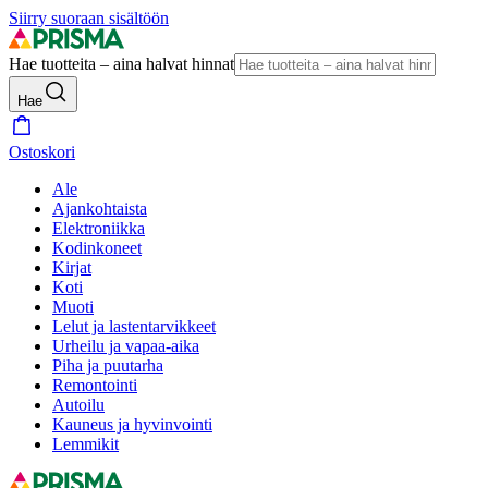
Siirry suoraan sisältöön
Hae tuotteita – aina halvat hinnat
Hae
Ostoskori
Ale
Ajankohtaista
Elektroniikka
Kodinkoneet
Kirjat
Koti
Muoti
Lelut ja lastentarvikkeet
Urheilu ja vapaa-aika
Piha ja puutarha
Remontointi
Autoilu
Kauneus ja hyvinvointi
Lemmikit