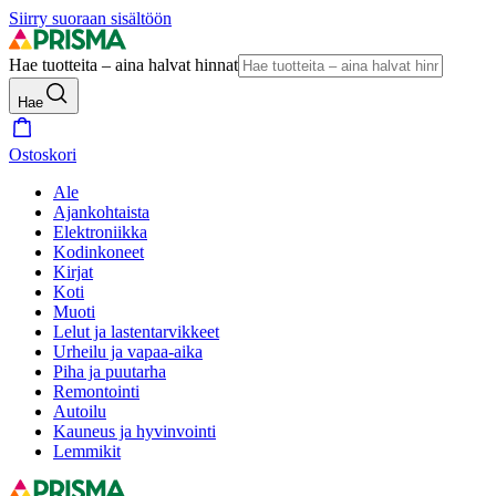
Siirry suoraan sisältöön
Hae tuotteita – aina halvat hinnat
Hae
Ostoskori
Ale
Ajankohtaista
Elektroniikka
Kodinkoneet
Kirjat
Koti
Muoti
Lelut ja lastentarvikkeet
Urheilu ja vapaa-aika
Piha ja puutarha
Remontointi
Autoilu
Kauneus ja hyvinvointi
Lemmikit