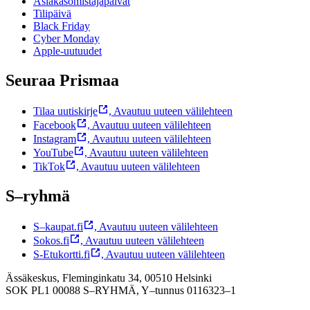
Asiakasomistajapäivät
Tilipäivä
Black Friday
Cyber Monday
Apple-uutuudet
Seuraa Prismaa
Tilaa uutiskirje
,
Avautuu uuteen välilehteen
Facebook
,
Avautuu uuteen välilehteen
Instagram
,
Avautuu uuteen välilehteen
YouTube
,
Avautuu uuteen välilehteen
TikTok
,
Avautuu uuteen välilehteen
S–ryhmä
S–kaupat.fi
,
Avautuu uuteen välilehteen
Sokos.fi
,
Avautuu uuteen välilehteen
S-Etukortti.fi
,
Avautuu uuteen välilehteen
Ässäkeskus, Fleminginkatu 34, 00510 Helsinki
SOK PL1 00088 S–RYHMÄ,
Y–tunnus 0116323–1