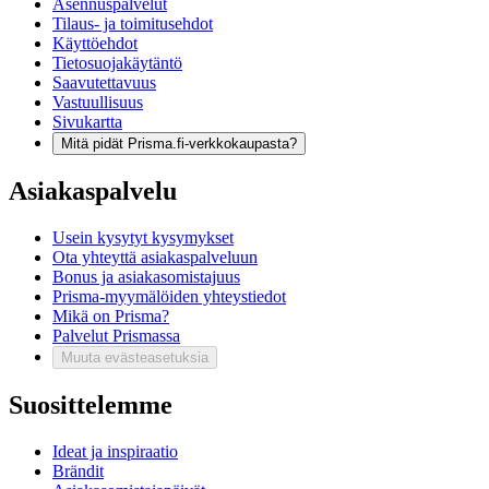
Asennuspalvelut
Tilaus- ja toimitusehdot
Käyttöehdot
Tietosuojakäytäntö
Saavutettavuus
Vastuullisuus
Sivukartta
Mitä pidät Prisma.fi-verkkokaupasta?
Asiakaspalvelu
Usein kysytyt kysymykset
Ota yhteyttä asiakaspalveluun
Bonus ja asiakasomistajuus
Prisma-myymälöiden yhteystiedot
Mikä on Prisma?
Palvelut Prismassa
Muuta evästeasetuksia
Suosittelemme
Ideat ja inspiraatio
Brändit