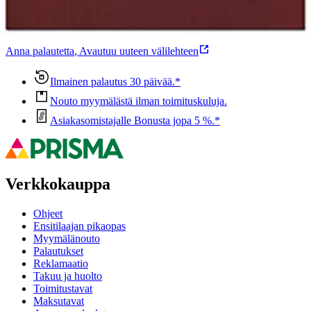
Ovatko tuotetiedot riittävät? Jos tuotetiedoissa on puutteita tai niitä
voisi muuten parantaa, anna palautetta.
Anna palautetta
,
Avautuu uuteen välilehteen
Ilmainen palautus 30 päivää.*
Nouto myymälästä ilman toimituskuluja.
Asiakasomistajalle Bonusta jopa 5 %.*
Verkkokauppa
Ohjeet
Ensitilaajan pikaopas
Myymälänouto
Palautukset
Reklamaatio
Takuu ja huolto
Toimitustavat
Maksutavat