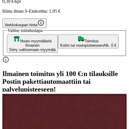
0,39 €/kpl
Hinta ilman S-Etukorttia:
1,95 €
Verkkokaupan hinta
Valitse toimitustapa
Nouto myymälästä
Toimitus
Ilmainen
Kotiin tai noutopisteeseen
Alk. 0 €
Siirry valitsemaan myymälä
Ilmainen toimitus yli 100 €:n tilauksille
Postin pakettiautomaattiin tai
palvelupisteeseen!
Etu ei koske Suuri‑lisäpalvelulla toimitettavia tuotteita.
Tarkista myymäläsaatavuus