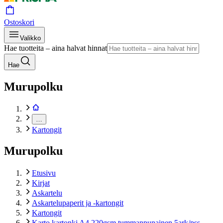
Ostoskori
Valikko
Hae tuotteita – aina halvat hinnat
Hae
Murupolku
…
Kartongit
Murupolku
Etusivu
Kirjat
Askartelu
Askartelupaperit ja -kartongit
Kartongit
Karto kartonki A4 220gsm tummanpunainen 5ark/pss