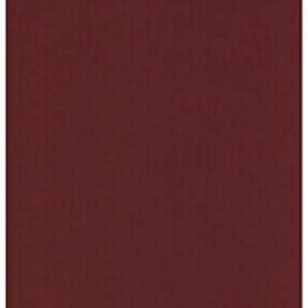
Tuotekuvaus
Korkealaatuinen 220 gsm kartonki, joka tarjoaa erinomaisen
tukevuuden ja kestävyyden kaikkiin askartelutarpeisiisi. Jokainen
pakkaus sisältää viisi arkkia, jotka ovat täydellisiä korttien, kutsujen
ja muiden luovien projektien toteuttamiseen.
Ominaisuudet
Oletko tyytyväinen tuotetietoihin?