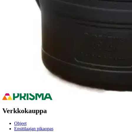
Puutarhakakannu EKO on valmistettu kierrätetystä muovista! Se on Kot
puhdistaa roskista. Irroitettava suppilo sihdillä kaatonokan päässä j
Ominaisuudet
Oletko tyytyväinen tuotetietoihin?
Ovatko tuotetiedot riittävät? Jos tuotetiedoissa on puutteita tai niitä v
Anna palautetta
,
Avautuu uuteen välilehteen
Verkkokauppa
Ohjeet
Ensitilaajan pikaopas