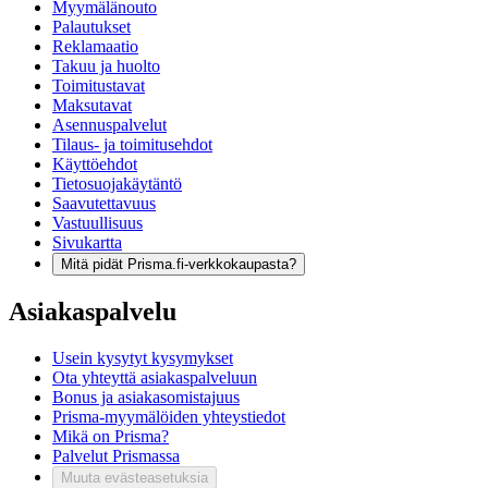
Myymälänouto
Palautukset
Reklamaatio
Takuu ja huolto
Toimitustavat
Maksutavat
Asennuspalvelut
Tilaus- ja toimitusehdot
Käyttöehdot
Tietosuojakäytäntö
Saavutettavuus
Vastuullisuus
Sivukartta
Mitä pidät Prisma.fi-verkkokaupasta?
Asiakaspalvelu
Usein kysytyt kysymykset
Ota yhteyttä asiakaspalveluun
Bonus ja asiakasomistajuus
Prisma-myymälöiden yhteystiedot
Mikä on Prisma?
Palvelut Prismassa
Muuta evästeasetuksia