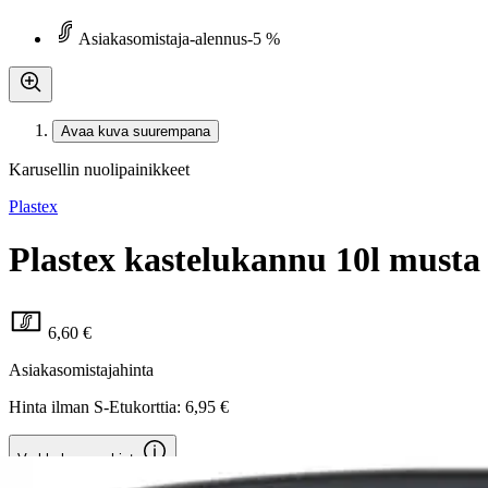
Asiakasomistaja-alennus
-5 %
Avaa kuva suurempana
Karusellin nuolipainikkeet
Plastex
Plastex kastelukannu 10l musta
6,60 €
Asiakasomistajahinta
Hinta ilman S-Etukorttia:
6,95 €
Verkkokaupan hinta
Valitse toimitustapa