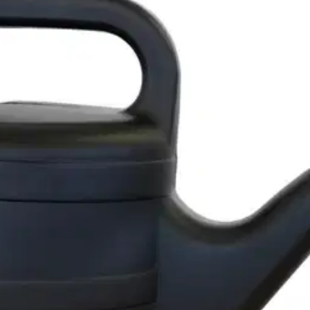
stin pakettiautomaattiin tai palvelupisteesee