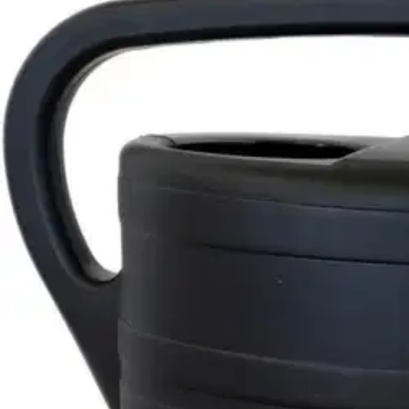
Nouto myymälästä
Toimitus
Ilmainen
Ei saatavilla
Siirry valitsemaan myymälä
Ilmainen toimitus yli 100 €:n tilauksille Po
Etu ei koske Suuri‑lisäpalvelulla toimitettavia tuotteita.
Tarkista myymäläsaatavuus
Tuotekuvaus