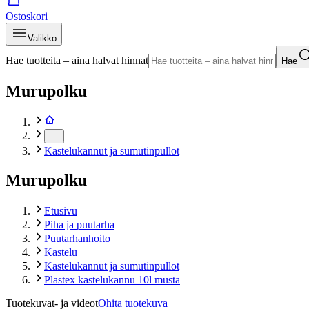
Ostoskori
Valikko
Hae tuotteita – aina halvat hinnat
Hae
Murupolku
…
Kastelukannut ja sumutinpullot
Murupolku
Etusivu
Piha ja puutarha
Puutarhanhoito
Kastelu
Kastelukannut ja sumutinpullot
Plastex kastelukannu 10l musta
Tuotekuvat- ja videot
Ohita tuotekuva