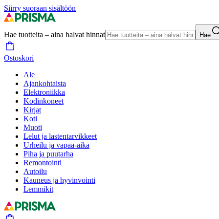
Siirry suoraan sisältöön
Hae tuotteita – aina halvat hinnat
Hae
Ostoskori
Ale
Ajankohtaista
Elektroniikka
Kodinkoneet
Kirjat
Koti
Muoti
Lelut ja lastentarvikkeet
Urheilu ja vapaa-aika
Piha ja puutarha
Remontointi
Autoilu
Kauneus ja hyvinvointi
Lemmikit