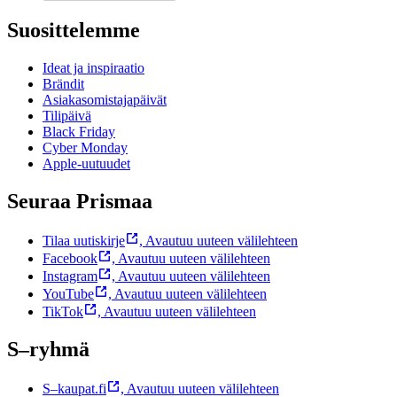
Suosittelemme
Ideat ja inspiraatio
Brändit
Asiakasomistajapäivät
Tilipäivä
Black Friday
Cyber Monday
Apple-uutuudet
Seuraa Prismaa
Tilaa uutiskirje
,
Avautuu uuteen välilehteen
Facebook
,
Avautuu uuteen välilehteen
Instagram
,
Avautuu uuteen välilehteen
YouTube
,
Avautuu uuteen välilehteen
TikTok
,
Avautuu uuteen välilehteen
S–ryhmä
S–kaupat.fi
,
Avautuu uuteen välilehteen