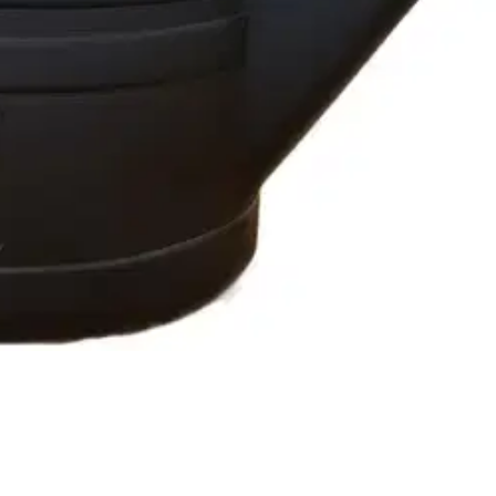
imainen, kestävä ja laadukas. Saatavana vain mustana. Puutarhakannun 
akaa veden kevyeksi sateenomaiseksi suihkuksi, joka ei vahingoita herim
oisi muuten parantaa, anna palautetta.