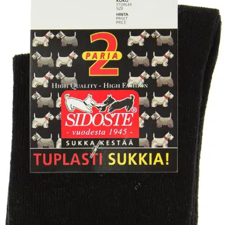
Nouto myymälästä
Toimitus
Ilmainen
Kotiin tai noutopisteeseen
Alk. 0 €
Siirry valitsemaan myymälä
Ilmainen toimitus yli 100 €:n tilauksille
Postin pakettiautomaattiin tai
palvelupisteeseen!
Etu ei koske Suuri‑lisäpalvelulla toimitettavia tuotteita.
Tarkista myymäläsaatavuus
Valitse tuotteen koko