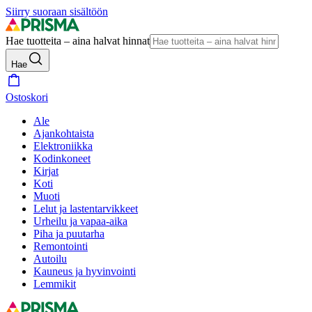
Siirry suoraan sisältöön
Hae tuotteita – aina halvat hinnat
Hae
Ostoskori
Ale
Ajankohtaista
Elektroniikka
Kodinkoneet
Kirjat
Koti
Muoti
Lelut ja lastentarvikkeet
Urheilu ja vapaa-aika
Piha ja puutarha
Remontointi
Autoilu
Kauneus ja hyvinvointi
Lemmikit