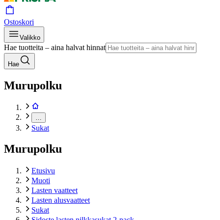
Ostoskori
Valikko
Hae tuotteita – aina halvat hinnat
Hae
Murupolku
…
Sukat
Murupolku
Etusivu
Muoti
Lasten vaatteet
Lasten alusvaatteet
Sukat
Sidoste lasten nilkkasukat 2-pack