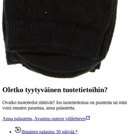
Tuotekuvaus
Sileä yksivärinen puuvillainen kenkäsukka, pakkauksessa 2 paria.
Ominaisuudet
Oletko tyytyväinen tuotetietoihin?
Ovatko tuotetiedot riittävät? Jos tuotetiedoissa on puutteita tai niitä
voisi muuten parantaa, anna palautetta.
Anna palautetta
,
Avautuu uuteen välilehteen
Ilmainen palautus 30 päivää.*