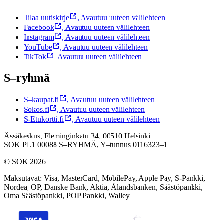
Tilaa uutiskirje
,
Avautuu uuteen välilehteen
Facebook
,
Avautuu uuteen välilehteen
Instagram
,
Avautuu uuteen välilehteen
YouTube
,
Avautuu uuteen välilehteen
TikTok
,
Avautuu uuteen välilehteen
S–ryhmä
S–kaupat.fi
,
Avautuu uuteen välilehteen
Sokos.fi
,
Avautuu uuteen välilehteen
S-Etukortti.fi
,
Avautuu uuteen välilehteen
Ässäkeskus, Fleminginkatu 34, 00510 Helsinki
SOK PL1 00088 S–RYHMÄ,
Y–tunnus 0116323–1
© SOK 2026
Maksutavat
:
Visa, MasterCard, MobilePay, Apple Pay, S-Pankki,
Nordea, OP, Danske Bank, Aktia, Ålandsbanken, Säästöpankki,
Oma Säästöpankki, POP Pankki, Walley