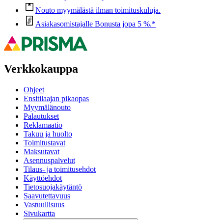
Nouto myymälästä ilman toimituskuluja.
Asiakasomistajalle Bonusta jopa 5 %.*
Verkkokauppa
Ohjeet
Ensitilaajan pikaopas
Myymälänouto
Palautukset
Reklamaatio
Takuu ja huolto
Toimitustavat
Maksutavat
Asennuspalvelut
Tilaus- ja toimitusehdot
Käyttöehdot
Tietosuojakäytäntö
Saavutettavuus
Vastuullisuus
Sivukartta