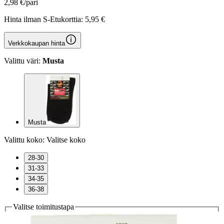
2,98 €/pari
Hinta ilman S-Etukorttia:
5,95 €
Verkkokaupan hinta
Valittu väri:
Musta
Musta
Valittu koko:
Valitse koko
28-30
31-33
34-35
36-38
Valitse toimitustapa