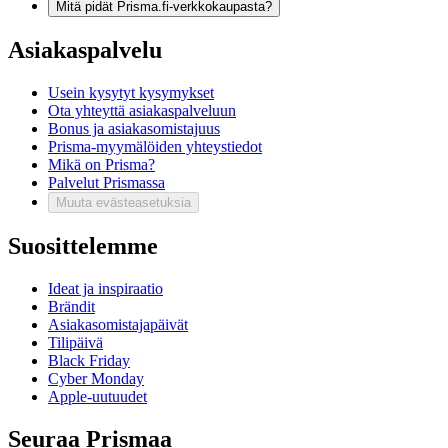
Mitä pidät Prisma.fi-verkkokaupasta?
Asiakaspalvelu
Usein kysytyt kysymykset
Ota yhteyttä asiakaspalveluun
Bonus ja asiakasomistajuus
Prisma-myymälöiden yhteystiedot
Mikä on Prisma?
Palvelut Prismassa
Muuta evästeasetuksia
Suosittelemme
Ideat ja inspiraatio
Brändit
Asiakasomistajapäivät
Tilipäivä
Black Friday
Cyber Monday
Apple-uutuudet
Seuraa Prismaa