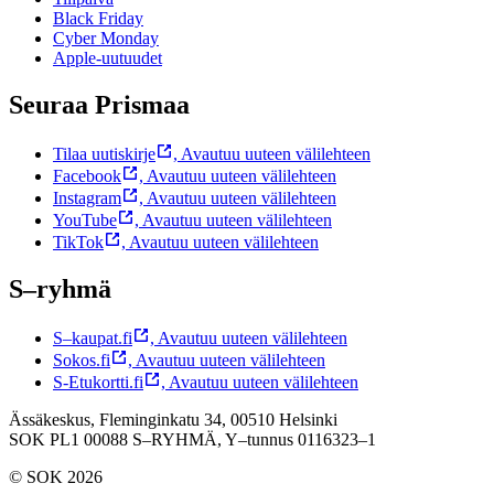
Black Friday
Cyber Monday
Apple-uutuudet
Seuraa Prismaa
Tilaa uutiskirje
,
Avautuu uuteen välilehteen
Facebook
,
Avautuu uuteen välilehteen
Instagram
,
Avautuu uuteen välilehteen
YouTube
,
Avautuu uuteen välilehteen
TikTok
,
Avautuu uuteen välilehteen
S–ryhmä
S–kaupat.fi
,
Avautuu uuteen välilehteen
Sokos.fi
,
Avautuu uuteen välilehteen
S-Etukortti.fi
,
Avautuu uuteen välilehteen
Ässäkeskus, Fleminginkatu 34, 00510 Helsinki
SOK PL1 00088 S–RYHMÄ,
Y–tunnus 0116323–1
© SOK 2026