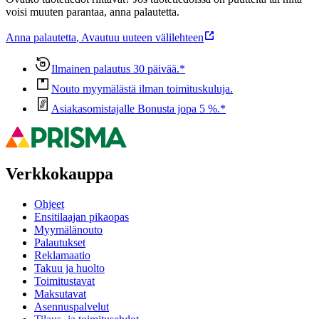
voisi muuten parantaa, anna palautetta.
Anna palautetta
,
Avautuu uuteen välilehteen
Ilmainen palautus 30 päivää.*
Nouto myymälästä ilman toimituskuluja.
Asiakasomistajalle Bonusta jopa 5 %.*
Verkkokauppa
Ohjeet
Ensitilaajan pikaopas
Myymälänouto
Palautukset
Reklamaatio
Takuu ja huolto
Toimitustavat
Maksutavat
Asennuspalvelut