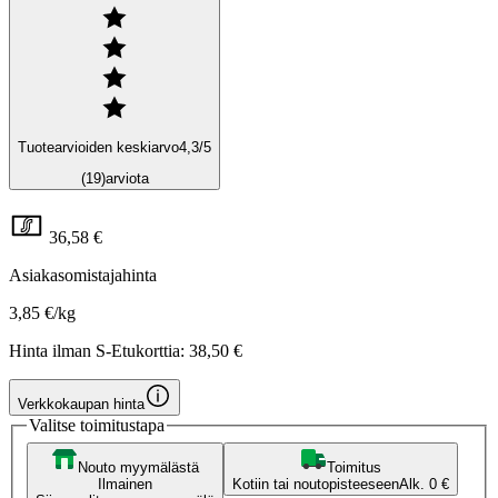
Tuotearvioiden keskiarvo
4,3
/5
(19)
arviota
36,58 €
Asiakasomistajahinta
3,85 €/kg
Hinta ilman S-Etukorttia:
38,50 €
Verkkokaupan hinta
Valitse toimitustapa
Nouto myymälästä
Toimitus
Ilmainen
Kotiin tai noutopisteeseen
Alk. 0 €