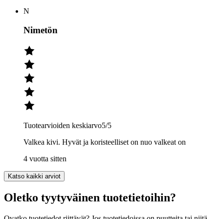
N
Nimetön
Tuotearvioiden keskiarvo
5
/5
Valkea kivi. Hyvät ja koristeelliset on nuo valkeat on
4 vuotta sitten
Katso kaikki arviot
Oletko tyytyväinen tuotetietoihin?
Ovatko tuotetiedot riittävät? Jos tuotetiedoissa on puutteita tai niitä