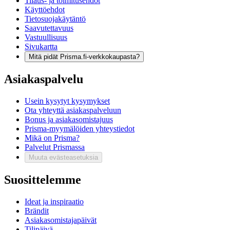
Tilaus- ja toimitusehdot
Käyttöehdot
Tietosuojakäytäntö
Saavutettavuus
Vastuullisuus
Sivukartta
Mitä pidät Prisma.fi-verkkokaupasta?
Asiakaspalvelu
Usein kysytyt kysymykset
Ota yhteyttä asiakaspalveluun
Bonus ja asiakasomistajuus
Prisma-myymälöiden yhteystiedot
Mikä on Prisma?
Palvelut Prismassa
Muuta evästeasetuksia
Suosittelemme
Ideat ja inspiraatio
Brändit
Asiakasomistajapäivät
Tilipäivä