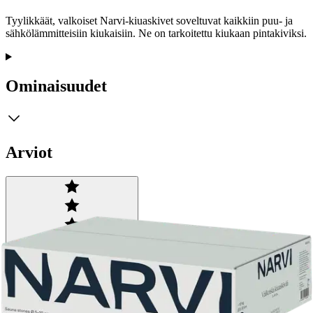
Tyylikkäät, valkoiset Narvi-kiuaskivet soveltuvat kaikkiin puu- ja
sähkölämmitteisiin kiukaisiin. Ne on tarkoitettu kiukaan pintakiviksi.
Ominaisuudet
Arviot
Tuotearvioiden keskiarvo
4,3
/5