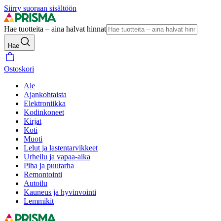
Siirry suoraan sisältöön
Hae tuotteita – aina halvat hinnat
Hae
Ostoskori
Ale
Ajankohtaista
Elektroniikka
Kodinkoneet
Kirjat
Koti
Muoti
Lelut ja lastentarvikkeet
Urheilu ja vapaa-aika
Piha ja puutarha
Remontointi
Autoilu
Kauneus ja hyvinvointi
Lemmikit