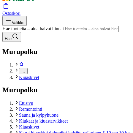
Ostoskori
Valikko
Hae tuotteita – aina halvat hinnat
Hae
Murupolku
…
Kiuaskivet
Murupolku
Etusivu
Remontointi
Sauna ja kylpyhuone
Kiukaat ja kiuastarvikkeet
Kiuaskivet
Narvi kiuaskivi dolomiitti-kalsiitti valkoinen 5-10 cm 10 kg