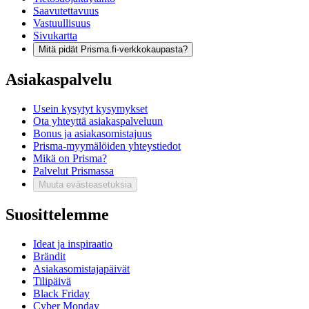
Saavutettavuus
Vastuullisuus
Sivukartta
Mitä pidät Prisma.fi-verkkokaupasta?
Asiakaspalvelu
Usein kysytyt kysymykset
Ota yhteyttä asiakaspalveluun
Bonus ja asiakasomistajuus
Prisma-myymälöiden yhteystiedot
Mikä on Prisma?
Palvelut Prismassa
Muuta evästeasetuksia
Suosittelemme
Ideat ja inspiraatio
Brändit
Asiakasomistajapäivät
Tilipäivä
Black Friday
Cyber Monday