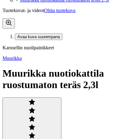
Tuotekuvat- ja videot
Ohita tuotekuva
Avaa kuva suurempana
Karusellin nuolipainikkeet
Muurikka
Muurikka nuotiokattila
ruostumaton teräs 2,3l