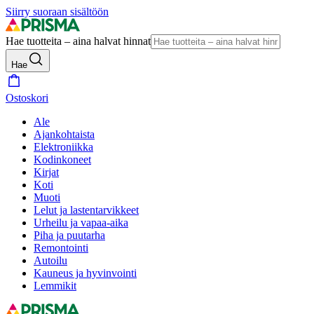
Siirry suoraan sisältöön
Hae tuotteita – aina halvat hinnat
Hae
Ostoskori
Ale
Ajankohtaista
Elektroniikka
Kodinkoneet
Kirjat
Koti
Muoti
Lelut ja lastentarvikkeet
Urheilu ja vapaa-aika
Piha ja puutarha
Remontointi
Autoilu
Kauneus ja hyvinvointi
Lemmikit