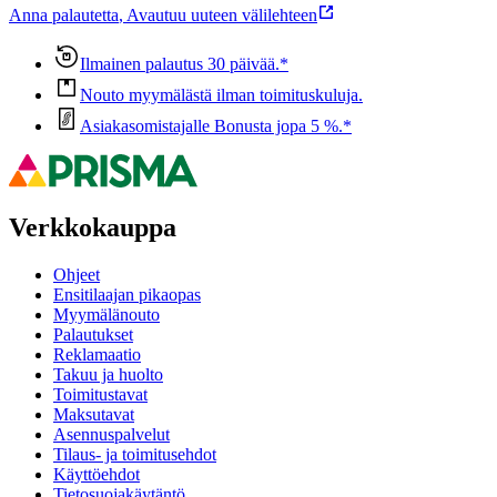
Anna palautetta
,
Avautuu uuteen välilehteen
Ilmainen palautus 30 päivää.*
Nouto myymälästä ilman toimituskuluja.
Asiakasomistajalle Bonusta jopa 5 %.*
Verkkokauppa
Ohjeet
Ensitilaajan pikaopas
Myymälänouto
Palautukset
Reklamaatio
Takuu ja huolto
Toimitustavat
Maksutavat
Asennuspalvelut
Tilaus- ja toimitusehdot
Käyttöehdot
Tietosuojakäytäntö