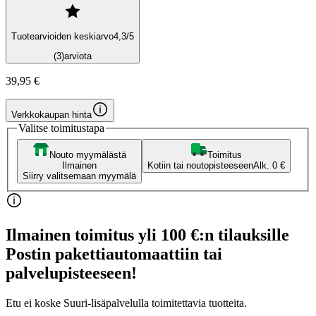
Tuotearvioiden keskiarvo
4,3
/5
(3)
arviota
39,95 €
Verkkokaupan hinta
Valitse toimitustapa
Nouto myymälästä
Toimitus
Ilmainen
Kotiin tai noutopisteeseen
Alk. 0 €
Siirry valitsemaan myymälä
Ilmainen toimitus yli 100 €:n tilauksille
Postin pakettiautomaattiin tai
palvelupisteeseen!
Etu ei koske Suuri‑lisäpalvelulla toimitettavia tuotteita.