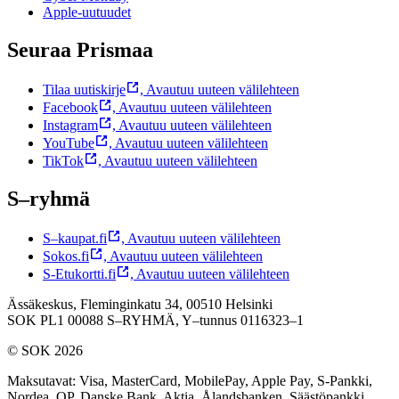
Apple-uutuudet
Seuraa Prismaa
Tilaa uutiskirje
,
Avautuu uuteen välilehteen
Facebook
,
Avautuu uuteen välilehteen
Instagram
,
Avautuu uuteen välilehteen
YouTube
,
Avautuu uuteen välilehteen
TikTok
,
Avautuu uuteen välilehteen
S–ryhmä
S–kaupat.fi
,
Avautuu uuteen välilehteen
Sokos.fi
,
Avautuu uuteen välilehteen
S-Etukortti.fi
,
Avautuu uuteen välilehteen
Ässäkeskus, Fleminginkatu 34, 00510 Helsinki
SOK PL1 00088 S–RYHMÄ,
Y–tunnus 0116323–1
© SOK 2026
Maksutavat
:
Visa, MasterCard, MobilePay, Apple Pay, S-Pankki,
Nordea, OP, Danske Bank, Aktia, Ålandsbanken, Säästöpankki,