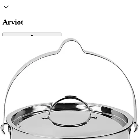
Arviot
Tuotearvioiden keskiarvo
4,3
/5
(3)
arviota
Julkaisemme tuotearvioita vain varmistetuista ostoksista. Niitä voivat
kirjoittaa asiakkaat, jotka ovat käyttäneet S-Etukorttia myymälässä
tai verkkokaupassa.
N