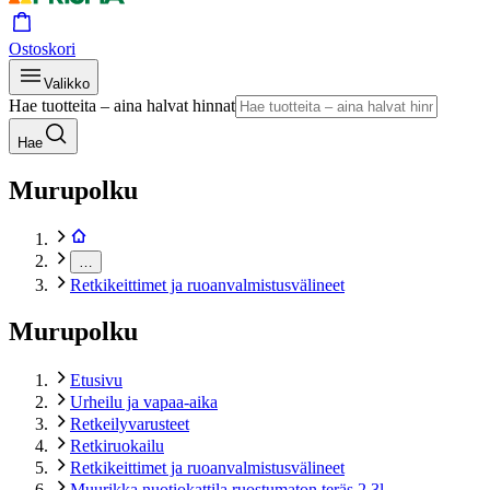
Ostoskori
Valikko
Hae tuotteita – aina halvat hinnat
Hae
Murupolku
…
Retkikeittimet ja ruoanvalmistusvälineet
Murupolku
Etusivu
Urheilu ja vapaa-aika
Retkeilyvarusteet
Retkiruokailu
Retkikeittimet ja ruoanvalmistusvälineet
Muurikka nuotiokattila ruostumaton teräs 2,3l