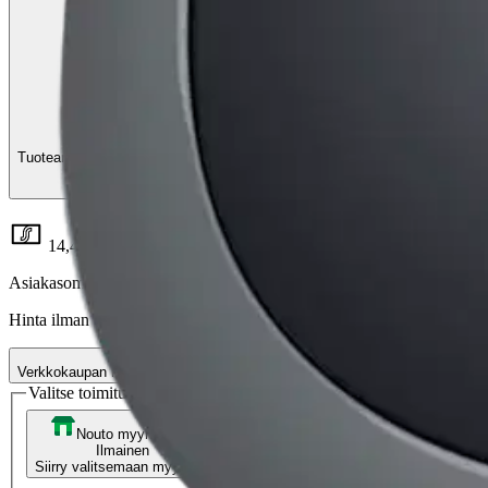
Tuotearvioiden keskiarvo
4
/5
(2)
arviota
14,41 €
Asiakasomistajahinta
Hinta ilman S-Etukorttia:
16,95 €
Verkkokaupan hinta
Valitse toimitustapa
Nouto myymälästä
Toimitus
Ilmainen
Kotiin tai noutopisteeseen
Alk. 0 €
Siirry valitsemaan myymälä