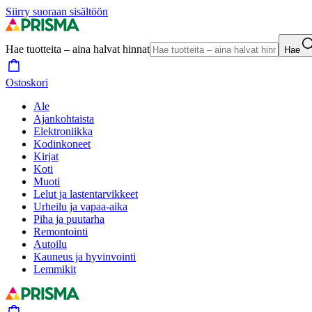
Siirry suoraan sisältöön
Hae tuotteita – aina halvat hinnat
Hae
Ostoskori
Ale
Ajankohtaista
Elektroniikka
Kodinkoneet
Kirjat
Koti
Muoti
Lelut ja lastentarvikkeet
Urheilu ja vapaa-aika
Piha ja puutarha
Remontointi
Autoilu
Kauneus ja hyvinvointi
Lemmikit