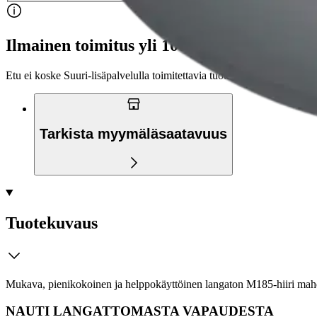
Ilmainen toimitus yli 100 €:n tilauksille Po
Etu ei koske Suuri‑lisäpalvelulla toimitettavia tuotteita.
Tarkista myymäläsaatavuus
Tuotekuvaus
Mukava, pienikokoinen ja helppokäyttöinen langaton M185-hiiri mahdo
NAUTI LANGATTOMASTA VAPAUDESTA