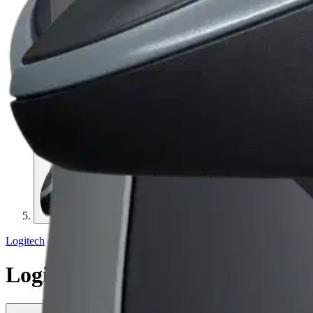
Logitech
Logitech langaton hiiri M185 