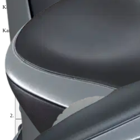
Karusellin nuolipainikkeet
Seuraava
Karusellin pikakuvakkeet