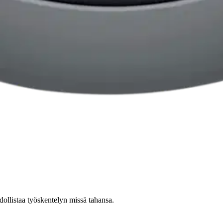
stin pakettiautomaattiin tai palvelupisteesee
llistaa työskentelyn missä tahansa.