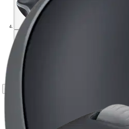
Asiakasomistaja-alennus
-15 %
Avaa kuva suurempana
Avaa kuva suurempana
Avaa kuva suurempana
Avaa kuva suurempana
Avaa kuva suurempana