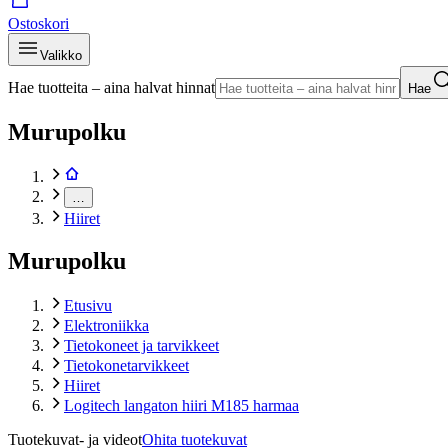
Ostoskori
Valikko
Hae tuotteita – aina halvat hinnat
Hae
Murupolku
…
Hiiret
Murupolku
Etusivu
Elektroniikka
Tietokoneet ja tarvikkeet
Tietokonetarvikkeet
Hiiret
Logitech langaton hiiri M185 harmaa
Tuotekuvat- ja videot
Ohita tuotekuvat