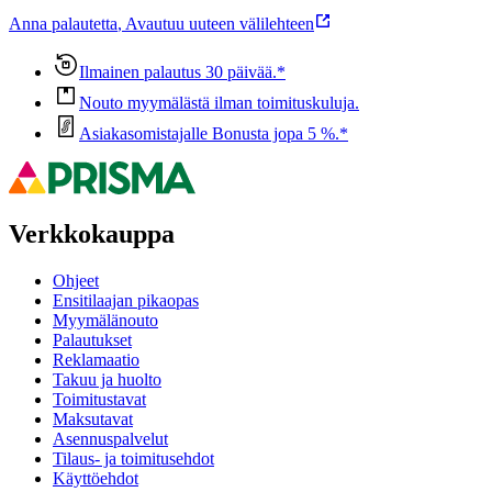
Anna palautetta
,
Avautuu uuteen välilehteen
Ilmainen palautus 30 päivää.*
Nouto myymälästä ilman toimituskuluja.
Asiakasomistajalle Bonusta jopa 5 %.*
Verkkokauppa
Ohjeet
Ensitilaajan pikaopas
Myymälänouto
Palautukset
Reklamaatio
Takuu ja huolto
Toimitustavat
Maksutavat
Asennuspalvelut
Tilaus- ja toimitusehdot
Käyttöehdot