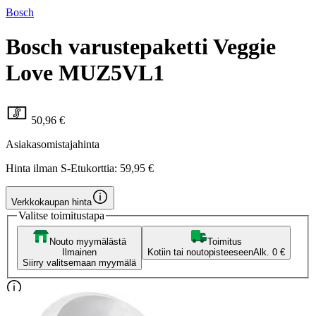
Bosch
Bosch varustepaketti Veggie
Love MUZ5VL1
50,96 €
Asiakasomistajahinta
Hinta ilman S-Etukorttia:
59,95 €
Verkkokaupan hinta
Valitse toimitustapa
Nouto myymälästä
Toimitus
Ilmainen
Kotiin tai noutopisteeseen
Alk. 0 €
Siirry valitsemaan myymälä