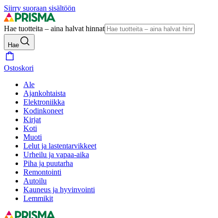
Siirry suoraan sisältöön
Hae tuotteita – aina halvat hinnat
Hae
Ostoskori
Ale
Ajankohtaista
Elektroniikka
Kodinkoneet
Kirjat
Koti
Muoti
Lelut ja lastentarvikkeet
Urheilu ja vapaa-aika
Piha ja puutarha
Remontointi
Autoilu
Kauneus ja hyvinvointi
Lemmikit