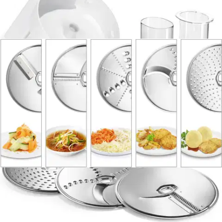
Ilmainen toimitus yli 100 €:n tilauksille
Postin pakettiautomaattiin tai
palvelupisteeseen!
Etu ei koske Suuri‑lisäpalvelulla toimitettavia tuotteita.
Tarkista myymäläsaatavuus
Tuotekuvaus
Bosch MUM5-yleiskoneisiin kuuluva lisävarustepaketti.
VeggieLove-paketista löytyy 5 erilaista levyä vihannesten ja
hedelmien raastamiseen, viipalointiin ja silppuamiseen. Saat aina