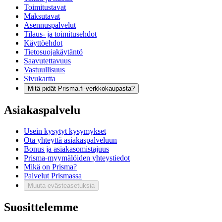
Toimitustavat
Maksutavat
Asennuspalvelut
Tilaus- ja toimitusehdot
Käyttöehdot
Tietosuojakäytäntö
Saavutettavuus
Vastuullisuus
Sivukartta
Mitä pidät Prisma.fi-verkkokaupasta?
Asiakaspalvelu
Usein kysytyt kysymykset
Ota yhteyttä asiakaspalveluun
Bonus ja asiakasomistajuus
Prisma-myymälöiden yhteystiedot
Mikä on Prisma?
Palvelut Prismassa
Muuta evästeasetuksia
Suosittelemme