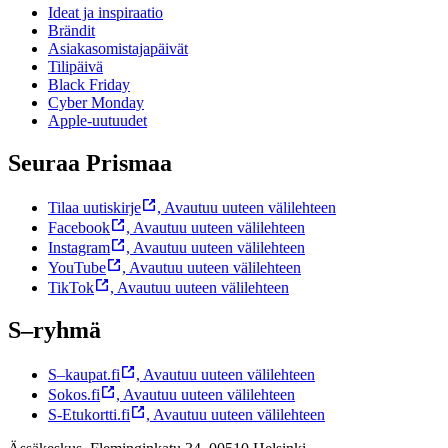
Ideat ja inspiraatio
Brändit
Asiakasomistajapäivät
Tilipäivä
Black Friday
Cyber Monday
Apple-uutuudet
Seuraa Prismaa
Tilaa uutiskirje
,
Avautuu uuteen välilehteen
Facebook
,
Avautuu uuteen välilehteen
Instagram
,
Avautuu uuteen välilehteen
YouTube
,
Avautuu uuteen välilehteen
TikTok
,
Avautuu uuteen välilehteen
S–ryhmä
S–kaupat.fi
,
Avautuu uuteen välilehteen
Sokos.fi
,
Avautuu uuteen välilehteen
S-Etukortti.fi
,
Avautuu uuteen välilehteen