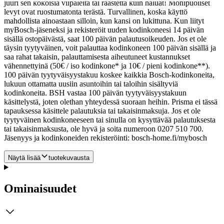
juuri sen kokoisia viipaleita tai raastetta kuin haluat! Monipuoliset
levyt ovat ruostumatonta terästä. Turvallinen, koska käyttö
mahdollista ainoastaan silloin, kun kansi on lukittuna. Kun liityt
myBosch-jäseneksi ja rekisteröit uuden kodinkoneesi 14 päivän
sisällä ostopäivästä, saat 100 päivän palautusoikeuden.
Jos et ole
täysin tyytyväinen, voit palauttaa kodinkoneen 100 päivän sisällä ja
saa rahat takaisin, palauttamisesta aiheutuneet kustannukset
vähennettyinä (50€ / iso kodinkone* ja 10€ / pieni kodinkone**).
100 päivän tyytyväisyystakuu koskee kaikkia Bosch-kodinkoneita,
lukuun ottamatta uusiin asuntoihin tai taloihin sisältyviä
kodinkoneita. BSH vastaa 100 päivän tyytyväisyystakuun
käsittelystä, joten olethan yhteydessä suoraan heihin. Prisma ei tässä
tapauksessa käsittele palautuksia tai takaisinmaksuja. Jos et ole
tyytyväinen kodinkoneeseen tai sinulla on kysyttävää palautuksesta
tai takaisinmaksusta, ole hyvä ja soita numeroon 0207 510 700.
Jäsenyys ja kodinkoneiden rekisteröinti: bosch-home.fi/mybosch
Näytä lisää
tuotekuvausta
Ominaisuudet