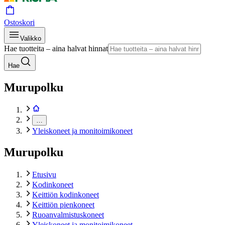
Ostoskori
Valikko
Hae tuotteita – aina halvat hinnat
Hae
Murupolku
…
Yleiskoneet ja monitoimikoneet
Murupolku
Etusivu
Kodinkoneet
Keittiön kodinkoneet
Keittiön pienkoneet
Ruoanvalmistuskoneet
Yleiskoneet ja monitoimikoneet