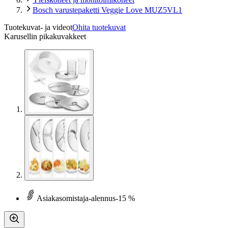
Bosch varustepaketti Veggie Love MUZ5VL1
Tuotekuvat- ja videot
Ohita tuotekuvat
Karusellin pikakuvakkeet
Asiakasomistaja-alennus
-15 %