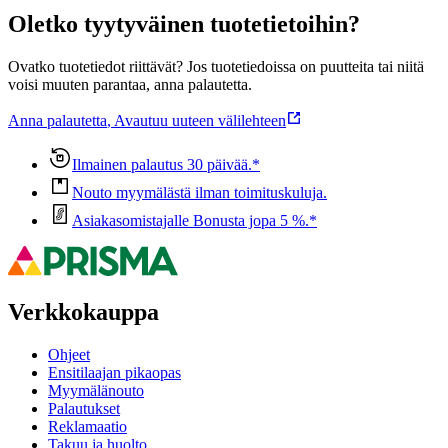
Oletko tyytyväinen tuotetietoihin?
Ovatko tuotetiedot riittävät? Jos tuotetiedoissa on puutteita tai niitä
voisi muuten parantaa, anna palautetta.
Anna palautetta
,
Avautuu uuteen välilehteen
Ilmainen palautus 30 päivää.*
Nouto myymälästä ilman toimituskuluja.
Asiakasomistajalle Bonusta jopa 5 %.*
Verkkokauppa
Ohjeet
Ensitilaajan pikaopas
Myymälänouto
Palautukset
Reklamaatio
Takuu ja huolto