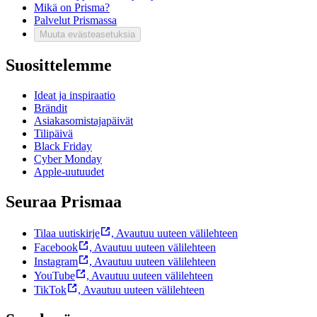
Mikä on Prisma?
Palvelut Prismassa
Muuta evästeasetuksia
Suosittelemme
Ideat ja inspiraatio
Brändit
Asiakasomistajapäivät
Tilipäivä
Black Friday
Cyber Monday
Apple-uutuudet
Seuraa Prismaa
Tilaa uutiskirje
,
Avautuu uuteen välilehteen
Facebook
,
Avautuu uuteen välilehteen
Instagram
,
Avautuu uuteen välilehteen
YouTube
,
Avautuu uuteen välilehteen
TikTok
,
Avautuu uuteen välilehteen