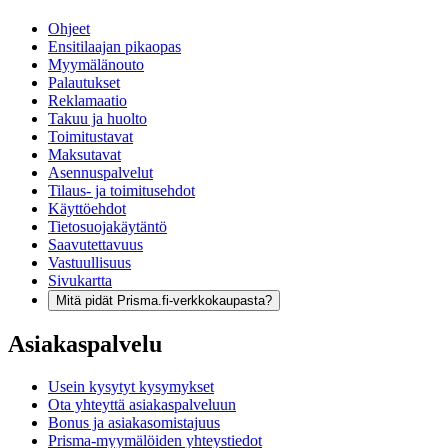
Ohjeet
Ensitilaajan pikaopas
Myymälänouto
Palautukset
Reklamaatio
Takuu ja huolto
Toimitustavat
Maksutavat
Asennuspalvelut
Tilaus- ja toimitusehdot
Käyttöehdot
Tietosuojakäytäntö
Saavutettavuus
Vastuullisuus
Sivukartta
Mitä pidät Prisma.fi-verkkokaupasta?
Asiakaspalvelu
Usein kysytyt kysymykset
Ota yhteyttä asiakaspalveluun
Bonus ja asiakasomistajuus
Prisma-myymälöiden yhteystiedot