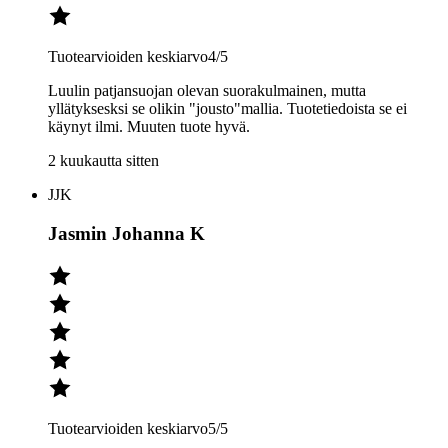
Tuotearvioiden keskiarvo
4
/5
Luulin patjansuojan olevan suorakulmainen, mutta
yllätyksesksi se olikin "jousto"mallia. Tuotetiedoista se ei
käynyt ilmi. Muuten tuote hyvä.
2 kuukautta sitten
JJK
Jasmin Johanna K
Tuotearvioiden keskiarvo
5
/5