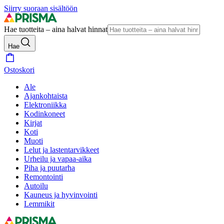
Siirry suoraan sisältöön
Hae tuotteita – aina halvat hinnat
Hae
Ostoskori
Ale
Ajankohtaista
Elektroniikka
Kodinkoneet
Kirjat
Koti
Muoti
Lelut ja lastentarvikkeet
Urheilu ja vapaa-aika
Piha ja puutarha
Remontointi
Autoilu
Kauneus ja hyvinvointi
Lemmikit