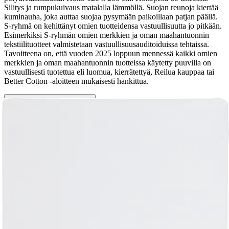
Silitys ja rumpukuivaus matalalla lämmöllä. Suojan reunoja kiertää
kuminauha, joka auttaa suojaa pysymään paikoillaan patjan päällä.
S-ryhmä on kehittänyt omien tuotteidensa vastuullisuutta jo pitkään.
Esimerkiksi S-ryhmän omien merkkien ja oman maahantuonnin
tekstiilituotteet valmistetaan vastuullisuusauditoiduissa tehtaissa.
Tavoitteena on, että vuoden 2025 loppuun mennessä kaikki omien
merkkien ja oman maahantuonnin tuotteissa käytetty puuvilla on
vastuullisesti tuotettua eli luomua, kierrätettyä, Reilua kauppaa tai
Better Cotton -aloitteen mukaisesti hankittua.
Näytä lisää
tuotekuvausta
Ominaisuudet
Arviot