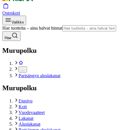
Ostoskori
Valikko
Hae tuotteita – aina halvat hinnat
Hae
Murupolku
…
Parisängyn aluslakanat
Murupolku
Etusivu
Koti
Vuodevaatteet
Lakanat
Aluslakanat
Parisängyn aluslakanat