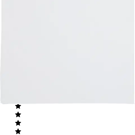
Tuotearvioiden keskiarvo
4,6
/5
(13)
arviota
Julkaisemme tuotearvioita vain varmistetuista ostoksista. Niitä voivat
kirjoittaa asiakkaat, jotka ovat käyttäneet S-Etukorttia myymälässä
tai verkkokaupassa.
N
Nimetön