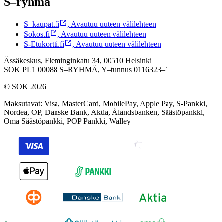
S–ryhmä
S–kaupat.fi
,
Avautuu uuteen välilehteen
Sokos.fi
,
Avautuu uuteen välilehteen
S-Etukortti.fi
,
Avautuu uuteen välilehteen
Ässäkeskus, Fleminginkatu 34, 00510 Helsinki
SOK PL1 00088 S–RYHMÄ,
Y–tunnus 0116323–1
© SOK 2026
Maksutavat
:
Visa, MasterCard, MobilePay, Apple Pay, S-Pankki,
Nordea, OP, Danske Bank, Aktia, Ålandsbanken, Säästöpankki,
Oma Säästöpankki, POP Pankki, Walley