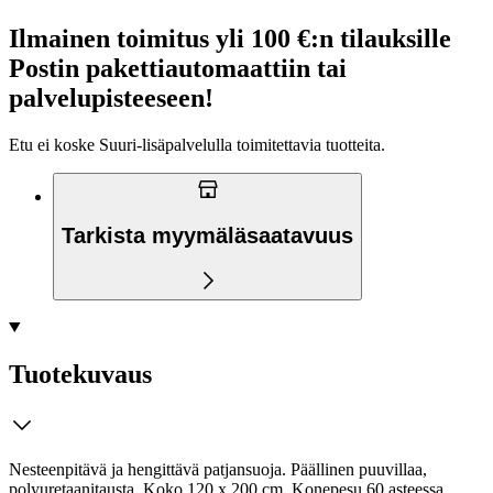
Ilmainen toimitus yli 100 €:n tilauksille
Postin pakettiautomaattiin tai
palvelupisteeseen!
Etu ei koske Suuri‑lisäpalvelulla toimitettavia tuotteita.
Tarkista myymäläsaatavuus
Tuotekuvaus
Nesteenpitävä ja hengittävä patjansuoja. Päällinen puuvillaa,
polyuretaanitausta. Koko 120 x 200 cm. Konepesu 60 asteessa.