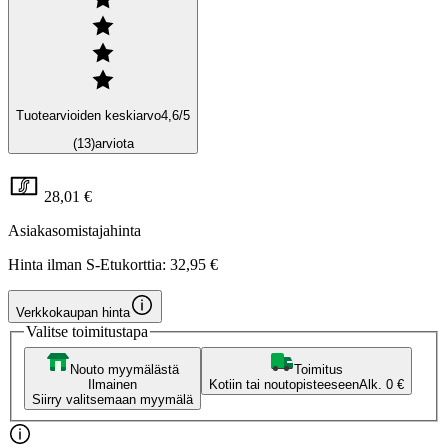
Tuotearvioiden keskiarvo
4,6
/5
(13)
arviota
28,01 €
Asiakasomistajahinta
Hinta ilman S-Etukorttia:
32,95 €
Verkkokaupan hinta
Valitse toimitustapa
Nouto myymälästä
Toimitus
Ilmainen
Kotiin tai noutopisteeseen
Alk. 0 €
Siirry valitsemaan myymälä